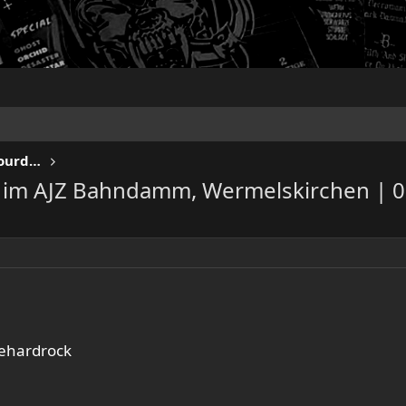
KEEP US ON THE ROAD - Gigs & Tourdates
ve im AJZ Bahndamm, Wermelskirchen | 0
ehardrock