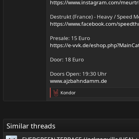
https://www.instagram.com/meurtri
Destrukt (France) - Heavy / Speed M
https://www.facebook.com/speedth
Presale: 15 Euro
https://e-vvk.de/eshop.php?Main
Door: 18 Euro
Doors Open: 19:30 Uhr
www.ajzbahndamm.de
Kondor
R
e
a
k
t
Similar threads
i
o
n