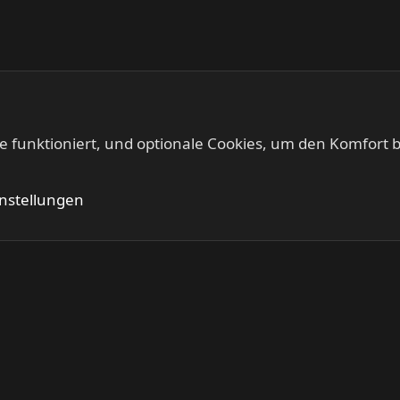
te funktioniert, und optionale Cookies, um den Komfort b
KEEP US ON THE ROAD - Gigs & Tourdates
Kontakt
Nutzung
instellungen
®
Community platform by XenForo
© 2010-2024 XenForo Ltd.