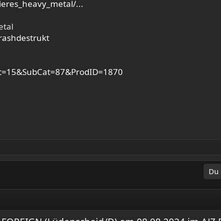
eres_heavy_metal/...
etal
rashdestrukt
Cat=15&SubCat=87&ProdID=1870
Du 