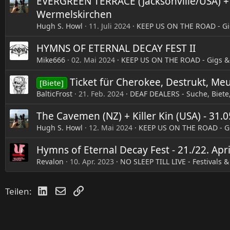
EVERGREEN TERRACE (Jacksonville/USA) 
e
Wermelskirchen
n
:
Hugh S. Howl
11. Juli 2024
KEEP US ON THE ROAD - Gi
HYMNS OF ETERNAL DECAY FEST II
Mike666
02. Mai 2024
KEEP US ON THE ROAD - Gigs &
Ticket für Cherokee, Destrukt, M
[Biete]
BalticFrost
21. Feb. 2024
DEAF DEALERS - Suche, Biete
The Cavemen (NZ) + Killer Kin (USA) - 3
Hugh S. Howl
12. Mai 2024
KEEP US ON THE ROAD - G
Hymns of Eternal Decay Fest - 21./22. A
Revalon
10. Apr. 2023
NO SLEEP TILL LIVE - Festivals 
LinkedIn
E-Mail
Link
Teilen: