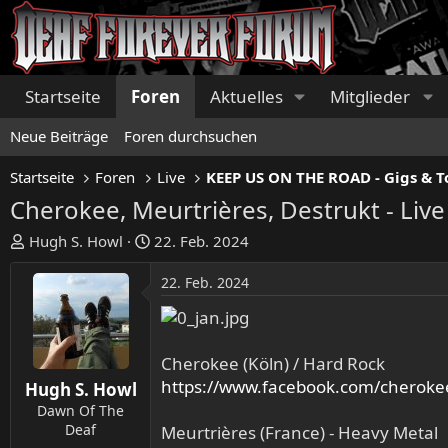
Startseite
Foren
Aktuelles
Mitglieder
Neue Beiträge
Foren durchsuchen
Startseite
Foren
Live
Cherokee, Meurtrières, Destrukt - Li
E
E
Hugh S. Howl
22. Feb. 2024
r
r
s
s
22. Feb. 2024
t
t
e
e
l
l
Cherokee (Köln) / Hard Rock
l
l
https://www.facebook.com/cheroke
e
t
Hugh S. Howl
r
a
Dawn Of The
m
Deaf
Meurtrières (France) - Heavy Metal