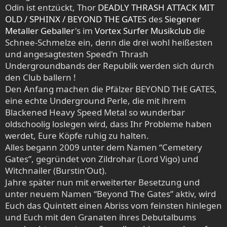
Odin ist entzückt, Thor
DEADLY THRASH ATTACK MIT
OLD / SPHINX / BEYOND THE GATES
des
Siegener
Metaller Geballer
's im
Vortex Surfer Musikclub
die
Schnee-Schmelze ein, denn die drei wohl heißesten
und angesagtesten Speed'n Thrash
Undergroundbands der Republik werden sich durch
den Club ballern !
Den Anfang machen die Pfälzer BEYOND THE GATES,
eine echte Underground Perle, die mit ihrem
Blackened Heavy Speed Metal so wunderbar
oldschoolig loslegen wird, dass Ihr Probleme haben
werdet, Eure Köpfe ruhig zu halten.
Alles begann 2009 unter dem Namen “Cemetery
Gates”, gegründet von Zildrohar (Lord Vigo) und
Witchnailer (Burstin’Out).
Jahre später nun mit erweiterter Besetzung und
unter neuem Namen “Beyond The Gates” aktiv, wird
Euch das Quintett einen Abriss vom feinsten hinlegen
und Euch mit den Granaten ihres Debutalbums