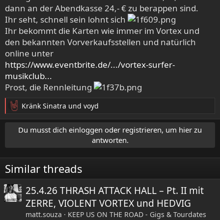
dann an der Abendkasse 24,- € zu berappen sind.
Ihr seht, schnell sein lohnt sich
Ihr bekommt die Karten wie immer im Vortex und
den bekannten Vorverkaufsstellen und natürlich
online unter
https://www.eventbrite.de/.../vortex-surfer-
musikclub...
Prost, die Rennleitung
Kränk Sinatra
und
voyd
R
e
a
Du musst dich einloggen oder registrieren, um hier zu
k
antworten.
t
i
Similar threads
o
n
e
25.4.26 THRASH ATTACK HALL – Pt. II mit
n
ZERRE, VIOLENT VORTEX und HEDVIG
:
matt.souza
KEEP US ON THE ROAD - Gigs & Tourdates