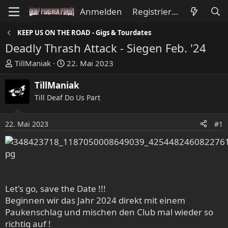
Anmelden
Registrieren
KEEP US ON THE ROAD - Gigs & Tourdates
Deadly Thrash Attack - Siegen Feb. '24
E
E
TillManiak
22. Mai 2023
r
r
s
s
TillManiak
t
t
Till Deaf Do Us Part
e
e
l
l
22. Mai 2023
#1
l
l
e
t
r
a
m
Let's go, save the Date !!!
Beginnen wir das Jahr 2024 direkt mit einem
Paukenschlag und mischen den Club mal wieder so
richtig auf !