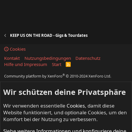
KEEP US ON THE ROAD - Gigs & Tourdates
Cookies
Kontakt
Nutzungsbedingungen
Datenschutz
Hilfe und Impressum
Start
R
S
S
®
Community platform by XenForo
© 2010-2024 XenForo Ltd.
Wir schützen deine Privatsphäre
Wir verwenden essentielle
Cookies
, damit diese
Website funktioniert, und optionale Cookies, um den
Komfort bei der Nutzung zu verbessern.
Siehe weitere Informationen und konfiguriere deine