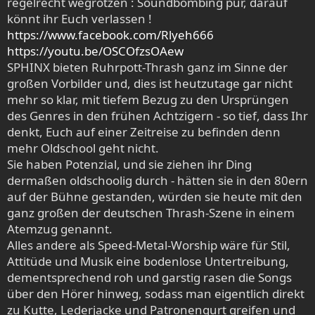
regelrecht wegrotzen : Soundbombing pur, darauf
könnt ihr Euch verlassen !
https://www.facebook.com/Rlyeh666
https://youtu.be/OSCOfzsOAew
SPHINX bieten Ruhrpott-Thrash ganz im Sinne der
großen Vorbilder und, dies ist heutzutage gar nicht
mehr so klar, mit tiefem Bezug zu den Ursprüngen
des Genres in den frühen Achtzigern - so tief, dass Ihr
denkt, Euch auf einer Zeitreise zu befinden denn
mehr Oldschool geht nicht.
Sie haben Potenzial, und sie ziehen ihr Ding
dermaßen oldschoolig durch - hätten sie in den 80ern
auf der Bühne gestanden, würden sie heute mit den
ganz großen der deutschen Thrash-Szene in einem
Atemzug genannt.
Alles andere als Speed-Metal-Worship wäre für Stil,
Attitüde und Musik eine bodenlose Untertreibung,
dementsprechend roh und garstig rasen die Songs
über den Hörer hinweg, sodass man eigentlich direkt
zu Kutte, Lederjacke und Patronengurt greifen und