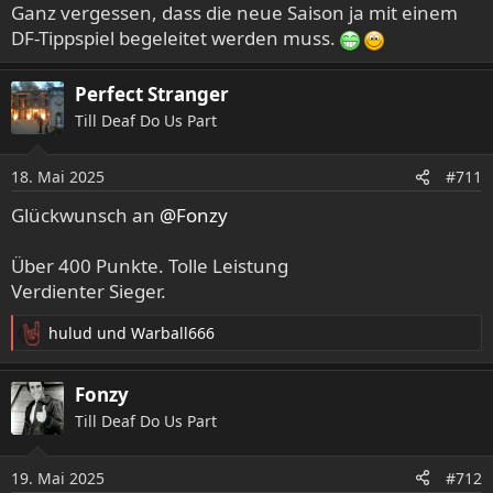
Ganz vergessen, dass die neue Saison ja mit einem
DF-Tippspiel begeleitet werden muss.
Perfect Stranger
Till Deaf Do Us Part
18. Mai 2025
#711
Glückwunsch an
@Fonzy
Über 400 Punkte. Tolle Leistung
Verdienter Sieger.
hulud
und
Warball666
R
e
a
Fonzy
k
Till Deaf Do Us Part
t
i
o
19. Mai 2025
#712
n