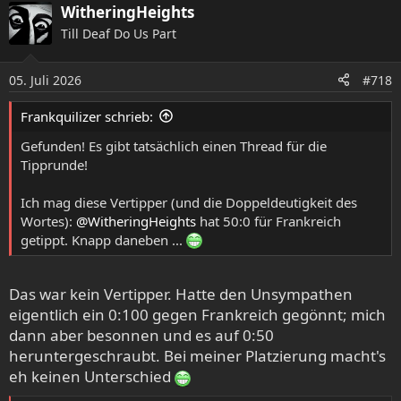
a
WitheringHeights
k
Till Deaf Do Us Part
t
i
o
05. Juli 2026
#718
n
e
Frankquilizer schrieb:
n
:
Gefunden! Es gibt tatsächlich einen Thread für die
Tipprunde!
Ich mag diese Vertipper (und die Doppeldeutigkeit des
Wortes):
@WitheringHeights
hat 50:0 für Frankreich
getippt. Knapp daneben ...
Das war kein Vertipper. Hatte den Unsympathen
eigentlich ein 0:100 gegen Frankreich gegönnt; mich
dann aber besonnen und es auf 0:50
heruntergeschraubt. Bei meiner Platzierung macht's
eh keinen Unterschied