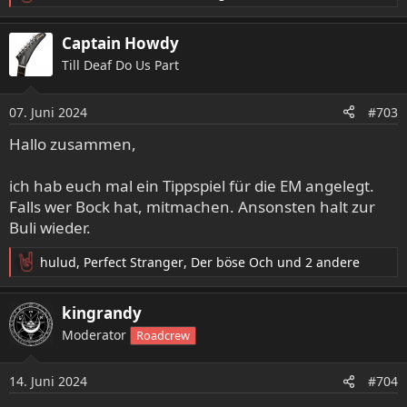
e
a
Captain Howdy
k
Till Deaf Do Us Part
t
i
o
07. Juni 2024
#703
n
e
Hallo zusammen,
n
:
ich hab euch mal ein Tippspiel für die EM angelegt.
Falls wer Bock hat, mitmachen. Ansonsten halt zur
Buli wieder.
hulud
,
Perfect Stranger
,
Der böse Och
und 2 andere
R
e
a
kingrandy
k
Moderator
Roadcrew
t
i
o
14. Juni 2024
#704
n