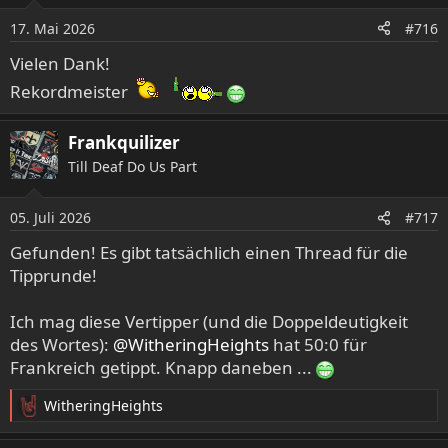
o
17. Mai 2026
#716
n
e
Vielen Dank!
n
Rekordmeister
:
Frankquilizer
Till Deaf Do Us Part
05. Juli 2026
#717
Gefunden! Es gibt tatsächlich einen Thread für die
Tipprunde!
Ich mag diese Vertipper (und die Doppeldeutigkeit
des Wortes):
@WitheringHeights
hat 50:0 für
Frankreich getippt. Knapp daneben ...
WitheringHeights
R
e