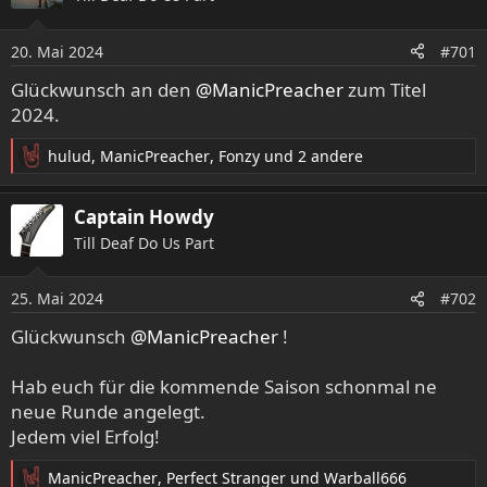
20. Mai 2024
#701
Glückwunsch an den
@ManicPreacher
zum Titel
2024.
hulud
,
ManicPreacher
,
Fonzy
und 2 andere
R
e
a
Captain Howdy
k
Till Deaf Do Us Part
t
i
o
25. Mai 2024
#702
n
e
Glückwunsch
@ManicPreacher
!
n
:
Hab euch für die kommende Saison schonmal ne
neue Runde angelegt.
Jedem viel Erfolg!
ManicPreacher
,
Perfect Stranger
und
Warball666
R