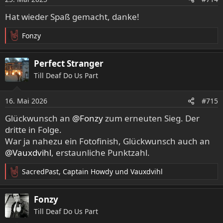
n
e
Hat wieder Spaß gemacht, danke!
n
:
Fonzy
R
e
a
Perfect Stranger
k
Till Deaf Do Us Part
t
i
o
16. Mai 2026
#715
n
e
Glückwunsch an
@Fonzy
zum erneuten Sieg. Der
n
dritte in Folge.
:
War ja nahezu ein Fotofinish, Glückwunsch auch an
@Vauxdvihl
, erstaunliche Punktzahl.
SacredPast
,
Captain Howdy
und
Vauxdvihl
R
e
a
Fonzy
k
Till Deaf Do Us Part
t
i