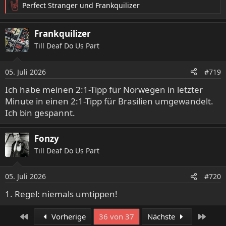
Perfect Stranger
und
Frankquilizer
R
e
a
Frankquilizer
k
Till Deaf Do Us Part
t
i
o
05. Juli 2026
#719
n
e
Ich habe meinen 2:1-Tipp für Norwegen in letzter
n
Minute in einen 2:1-Tipp für Brasilien umgewandelt.
:
Ich bin gespannt.
Fonzy
Till Deaf Do Us Part
05. Juli 2026
#720
1. Regel: niemals umtippen!
Erste
Letzt
Vorherige
36 von 37
Nächste