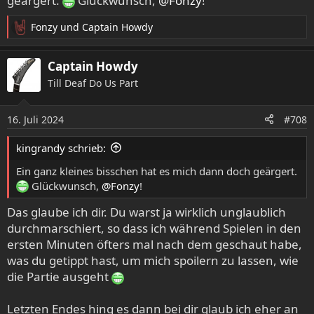
geärgert.
Glückwunsch,
@Fonzy
!
Fonzy
und
Captain Howdy
R
e
a
Captain Howdy
k
Till Deaf Do Us Part
t
i
o
16. Juli 2024
#708
n
e
kingrandy schrieb:
n
:
Ein ganz kleines bisschen hat es mich dann doch geärgert.
Glückwunsch,
@Fonzy
!
Das glaube ich dir. Du warst ja wirklich unglaublich
durchmarschiert, so dass ich während Spielen in den
ersten Minuten öfters mal nach dem geschaut habe,
was du getippt hast, um mich spoilern zu lassen, wie
die Partie ausgeht
Letzten Endes hing es dann bei dir glaub ich eher an