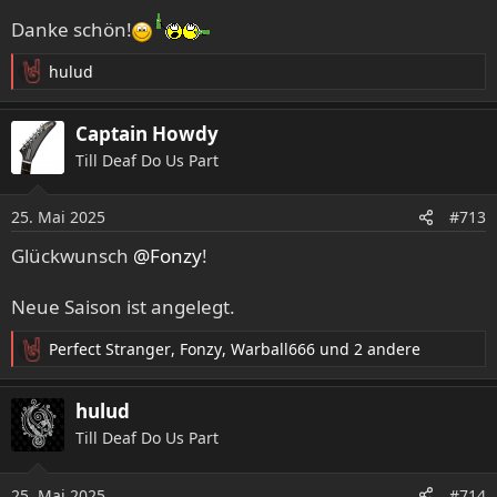
e
Danke schön!
n
:
hulud
R
e
a
Captain Howdy
k
Till Deaf Do Us Part
t
i
o
25. Mai 2025
#713
n
e
Glückwunsch
@Fonzy
!
n
:
Neue Saison ist angelegt.
Perfect Stranger
,
Fonzy
,
Warball666
und 2 andere
R
e
a
hulud
k
Till Deaf Do Us Part
t
i
o
25. Mai 2025
#714