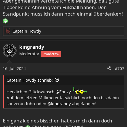
Aber gemeinhin vertrete ich die Meinung, daß gute
Tipper keine Ahnung vom Fußball haben. Den
Standpunkt muss ich dann noch einmal überdenken!
Captain Howdy
R
e
a
kingrandy
k
Moderator
Roadcrew
t
i
o
16. Juli 2024
#707
n
e
Captain Howdy schrieb:
n
:
Herzlichen Glückwunsch
@Fonzy
Auf dem letzten Millimeter tatsächlich noch den bis dahin
souverän führenden
@kingrandy
abgefangen!
Ein ganz kleines bisschen hat es mich dann doch