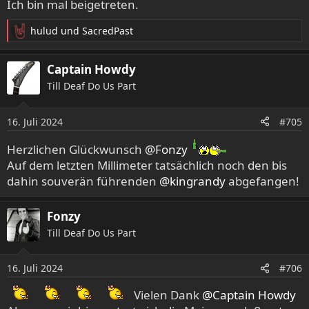
e
Ich bin mal beigetreten.
n
:
hulud
und
SacredPast
R
e
a
Captain Howdy
k
Till Deaf Do Us Part
t
i
o
16. Juli 2024
#705
n
e
Herzlichen Glückwunsch
@Fonzy
n
Auf dem letzten Millimeter tatsächlich noch den bis
:
dahin souverän führenden
@kingrandy
abgefangen!
Fonzy
Till Deaf Do Us Part
16. Juli 2024
#706
Vielen Dank
@Captain Howdy