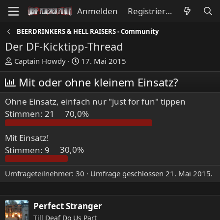
Anmelden
Registrieren
BEERDRINKERS & HELL RAISERS - Community
Der DF-Kicktipp-Thread
E
E
Captain Howdy
17. Mai 2015
r
r
Mit oder ohne kleinem Einsatz?
s
s
t
t
Ohne Einsatz, einfach nur "just for fun" tippen
e
e
l
l
Stimmen:
21
70,0%
l
l
e
t
Mit Einsatz!
r
a
Stimmen:
9
30,0%
m
Umfrageteilnehmer
30
Umfrage geschlossen
21. Mai 2015
.
Perfect Stranger
Till Deaf Do Us Part