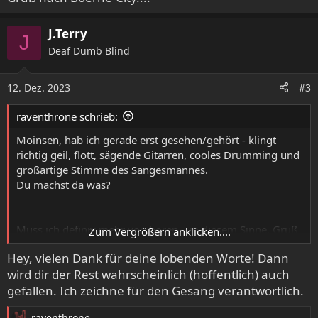
J.Terry
J
Deaf Dumb Blind
12. Dez. 2023
#3
raventhrone schrieb:
Moinsen, hab ich gerade erst gesehen/gehört - klingt
richtig geil, flott, sägende Gitarren, cooles Drumming und
großartige Stimme des Sangesmannes.
Du machst da was?
Muss ich definiv mehr von hören....in diesem Sinne, Gruß
Zum Vergrößern anklicken....
nach Boerne-City....
Hey, vielen Dank für deine lobenden Worte! Dann
wird dir der Rest wahrscheinlich (hoffentlich) auch
gefallen. Ich zeichne für den Gesang verantwortlich.
raventhrone