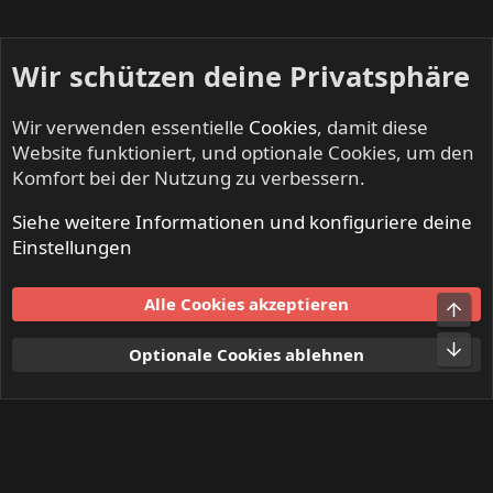
Wir schützen deine Privatsphäre
Wir verwenden essentielle
Cookies
, damit diese
Website funktioniert, und optionale Cookies, um den
Komfort bei der Nutzung zu verbessern.
Siehe weitere Informationen und konfiguriere deine
DR ROCK - Musikermarkt
Einstellungen
Cookies
Alle Cookies akzeptieren
Obe
Kontakt
Nutzungsbedingungen
Datenschutz
Hilfe und Impressum
Start
R
Unt
Optionale Cookies ablehnen
S
S
®
Community platform by XenForo
© 2010-2024 XenForo Ltd.