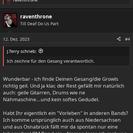
R
e
a
raventhrone
k
Till Deaf Do Us Part
t
i
o
12. Dez. 2023
#4
n
e
J.Terry schrieb:
n
:
Ich zeichne für den Gesang verantwortlich.
Wunderbar - ich finde Deinen Gesang/die Growls
richtig geil. Und ja klar, der Rest gefällt mir natürlich
auch: geile Gitarren, Drums wie ne
Nähmaschine...und kein softes Gedudel.
Habt Ihr eigentlich ein "Vorleben" in anderen Bands?
Ich komme ursprünglich auch aus Niedersachsen
und aus Osnabrück fällt mir da spontan nur eine