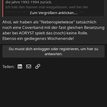
die Jahre 1992-1994 zurück.
Ich hab den Namen mal weggelassen, weil bei der
Mischung
Black Metal+deutsche Band+deutscher
Zum Vergrößern anklicken....
Bandname/Songtitel
geht der Schuss mal schnell in die
Ahoi, wir haben als "Nebenspielwiese" tatsächlich
ganz falsche Ecke.
noch eine Coverband mit der fast gleichen Besetzung
Das Foto Deiner Ex finde ich übrigens nice. (Ex-
Band
aber bei AORYST spielt das (noch) keine Rolle.
meine ich natürlich). Und ich liebe den Begriff
Lower
Ebenso ein gediegenes Wochenende!
Saxony
. Also wenn
das
nicht evil und true klingt weiß ich
auch nicht mehr weiter...
Du musst dich einloggen oder registrieren, um hier zu
antworten.
Standardfrage zum Schluß: Habt Ihr eigentlich auch
Covers am Start?
LinkedIn
E-Mail
Link
Teilen:
Und ich melde mich die Tage mal wegen der
Traxxxxx....have a nice weekend.