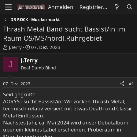
Anmelden
Registrieren
DR ROCK - Musikermarkt
Thrash Metal Band sucht Bassist/in im
Raum OS/MS/nördl.Ruhrgebiet
E
E
J.Terry
07. Dez. 2023
r
r
s
s
J.Terry
J
t
t
Deaf Dumb Blind
e
e
l
l
07. Dez. 2023
#1
l
l
e
t
Seid gegrüßt!
r
a
AORYST sucht Bassist/in! Wir zocken Thrash Metal,
m
technisch relativ versiert mit etwas Death und Classic
Metal Einflüssen.
Nächstes Jahr, ca. Mai 2024 wird unser Debütalbum
über ein kleines Label erscheinen. Proberaum in
Münster vorhanden.