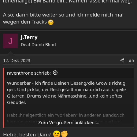
(ehemalige) BM Band ein...Namen lasse ich mal weg.
Also, dann bitte weiter so und ich melde mich mal
wegen den Tracks
J.Terry
J
Deaf Dumb Blind
12. Dez. 2023
#5
raventhrone schrieb:
Wunderbar - ich finde Deinen Gesang/die Growls richtig
geil. Und ja klar, der Rest gefällt mir natürlich auch: geile
Gitarren, Drums wie ne Nähmaschine...und kein softes
Gedudel.
Habt Ihr eigentlich ein "Vorleben" in anderen Bands?Ich
komme ursprünglich auch aus Niedersachsen und aus
Zum Vergrößern anklicken....
Osnabrück fällt mir da spontan nur eine (ehemalige) BM
Hehe, besten Dank!
Band ein...Namen lasse ich mal weg.