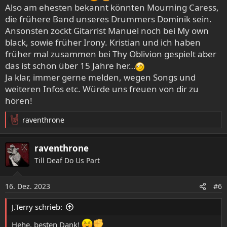
Also am ehesten bekannt könnten Mourning Caress,
Also, dann bitte weiter so und ich melde mich mal wegen
die frühere Band unseres Drummers Dominik sein.
den Tracks
Ansonsten zockt Gitarrist Manuel noch bei My own
black, sowie früher Irony. Kristian und ich haben
früher mal zusammen bei Thy Oblivion gespielt aber
das ist schon über 15 Jahre her…
Ja klar, immer gerne melden, wegen Songs und
weiteren Infos etc. Würde uns freuen von dir zu
hören!
raventhrone
R
e
a
raventhrone
k
Till Deaf Do Us Part
t
i
o
16. Dez. 2023
#6
n
e
J.Terry schrieb:
n
:
Hehe, besten Dank!