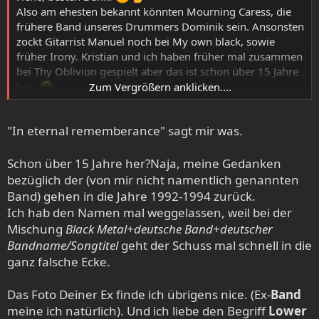
Also am ehesten bekannt könnten Mourning Caress, die
frühere Band unseres Drummers Dominik sein. Ansonsten
zockt Gitarrist Manuel noch bei My own black, sowie
früher Irony. Kristian und ich haben früher mal zusammen
bei Thy Oblivion gespielt aber das ist schon über 15 Jahre
her…
Zum Vergrößern anklicken....
Ja klar, immer gerne melden, wegen Songs und weiteren
Infos etc. Würde uns freuen von dir zu hören!
"In eternal rememberance" sagt mir was.
Schon über 15 Jahre her?Naja, meine Gedanken
bezüglich der (von mir nicht namentlich genannten
Band) gehen in die Jahre 1992-1994 zurück.
Ich hab den Namen mal weggelassen, weil bei der
Mischung
Black Metal+deutsche Band+deutscher
Bandname/Songtitel
geht der Schuss mal schnell in die
ganz falsche Ecke.
Das Foto Deiner Ex finde ich übrigens nice. (Ex-
Band
meine ich natürlich). Und ich liebe den Begriff
Lower