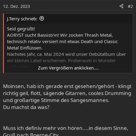
o
12. Dez. 2023
#2
n
e
J.Terry schrieb:
n
:
Seid gegrüßt!
AORYST sucht Bassist/in! Wir zocken Thrash Metal,
technisch relativ versiert mit etwas Death und Classic
Metal Einflüssen.
Nächstes Jahr, ca. Mai 2024 wird unser Debütalbum über
ein kleines Label erscheinen. Proberaum in Münster
vorhanden.
Zum Vergrößern anklicken....
Ziel ist, mit Spaß und Lockerheit eine tighte Performance
auf die Bühne (ausgewählte Auftritte, höchstens 10 / Jahr
Moinsen, hab ich gerade erst gesehen/gehört - klingt
voraussichtlich) zu bekommen. Wir sind zwischen 30 und
45 und bei uns geht es definitv nicht bierernst zu...
richtig geil, flott, sägende Gitarren, cooles Drumming
Erster Höreindruck unter:
und großartige Stimme des Sangesmannes.
https://aoryst.bandcamp.com/track/new-song-snippet
Du machst da was?
Bei Interesse senden wir natürlich gerne ganze Songs zu,
einfach hier kontakten oder unter
aoryst.band@gmail.com
.
Muss ich definiv mehr von hören....in diesem Sinne,
Mörtel & Gebolz!
Gruß nach Boerne-City....