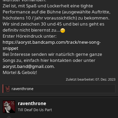
Ziel ist, mit Spaß und Lockerheit eine tighte
Performance auf die Bühne (ausgewählte Auftritte,
höchstens 10 / Jahr voraussichtlich) zu bekommen.
Wir sind zwischen 30 und 45 und bei uns geht es
definitv nicht bierernst zu...
Erster Höreindruck unter:
https://aoryst.bandcamp.com/track/new-song-
snippet
Bei Interesse senden wir natürlich gerne ganze
Songs zu, einfach hier kontakten oder unter
aoryst.band@gmail.com
.
Mörtel & Gebolz!
Zuletzt bearbeitet:
07. Dez. 2023
raventhrone
R
e
a
raventhrone
k
Till Deaf Do Us Part
t
i