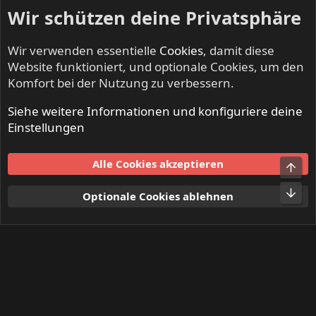
Wir schützen deine Privatsphäre
Wir verwenden essentielle
Cookies
, damit diese
Website funktioniert, und optionale Cookies, um den
Komfort bei der Nutzung zu verbessern.
Siehe weitere Informationen und konfiguriere deine
Mitglieder
Einstellungen
Cookies
Alle Cookies akzeptieren
Obe
Kontakt
Nutzungsbedingungen
Datenschutz
Hilfe und Impressum
Start
R
Unt
Optionale Cookies ablehnen
S
S
®
Community platform by XenForo
© 2010-2024 XenForo Ltd.