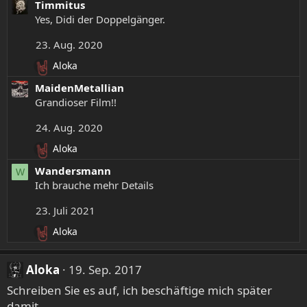
Timmitus
a
Yes, Didi der Doppelgänger.
k
t
23. Aug. 2020
i
Aloka
o
R
n
e
MaidenMetallian
e
a
Grandioser Film!!
n
k
t
:
24. Aug. 2020
i
Aloka
o
R
n
e
Wandersmann
W
e
a
Ich brauche mehr Details
n
k
:
t
23. Juli 2021
i
Aloka
o
R
n
e
e
a
Aloka
19. Sep. 2017
n
k
:
Schreiben Sie es auf, ich beschäftige mich später
t
i
damit...