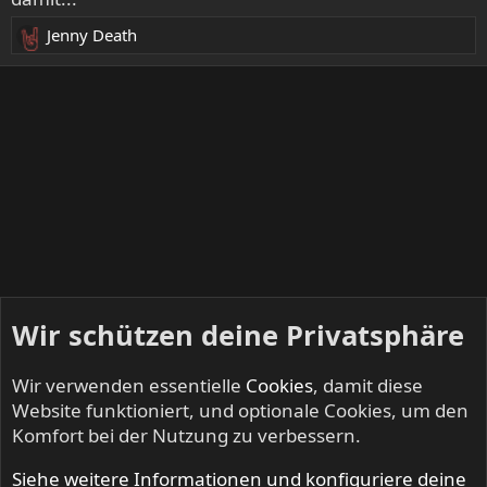
o
n
Jenny Death
R
e
e
n
a
:
k
t
i
o
n
e
n
:
Wir schützen deine Privatsphäre
Wir verwenden essentielle
Cookies
, damit diese
Website funktioniert, und optionale Cookies, um den
Komfort bei der Nutzung zu verbessern.
Siehe weitere Informationen und konfiguriere deine
Mitglieder