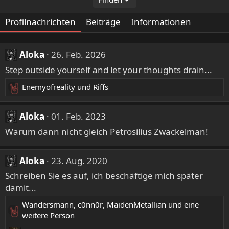
Profilnachrichten
Beiträge
Informationen
Aloka
26. Feb. 2026
Step outside yourself and let your thoughts drain...
Enemyofreality
und
Riffs
R
e
a
Aloka
01. Feb. 2023
k
Warum dann nicht gleich Petrosilius Zwackelman!
t
i
o
Aloka
23. Aug. 2020
n
Schreiben Sie es auf, ich beschäftige mich später
e
damit...
n
:
Wandersmann
,
c0nn0r
,
MaidenMetallian
und eine
R
weitere Person
e