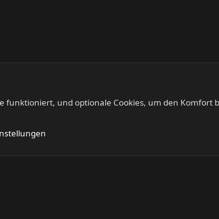
te funktioniert, und optionale Cookies, um den Komfort b
Kontakt
Nutzung
instellungen
®
Community platform by XenForo
© 2010-2024 XenForo Ltd.