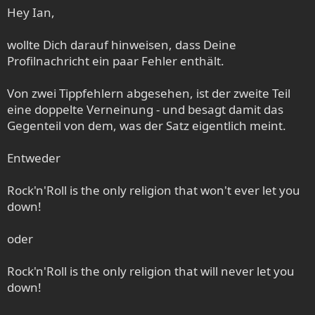
k
n
Hey Ian,
t
:
i
wollte Dich darauf hinweisen, dass Deine
o
Profilnachricht ein paar Fehler enthält.
n
e
n
Von zwei Tippfehlern abgesehen, ist der zweite Teil
:
eine doppelte Verneinung - und besagt damit das
Gegenteil von dem, was der Satz eigentlich meint.
Entweder
Rock'n'Roll is the only religion that won't ever let you
down!
oder
Rock'n'Roll is the only religion that will never let you
down!