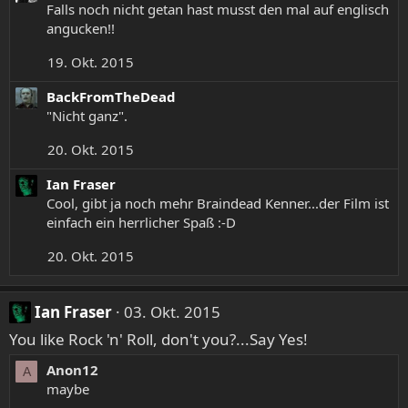
Falls noch nicht getan hast musst den mal auf englisch
t
angucken!!
i
o
19. Okt. 2015
n
e
BackFromTheDead
n
"Nicht ganz".
:
20. Okt. 2015
Ian Fraser
Cool, gibt ja noch mehr Braindead Kenner...der Film ist
einfach ein herrlicher Spaß :-D
20. Okt. 2015
Ian Fraser
03. Okt. 2015
You like Rock 'n' Roll, don't you?...Say Yes!
Anon12
A
maybe