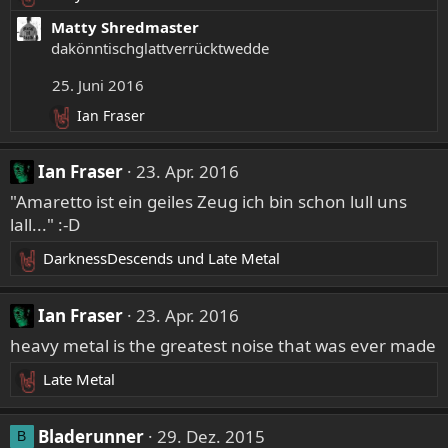
R
e
Matty Shredmaster
a
dakönntischglattverrücktwedde
k
25. Juni 2016
t
i
Ian Fraser
R
o
e
n
a
e
Ian Fraser
23. Apr. 2016
k
n
"Amaretto ist ein geiles Zeug ich bin schon lull uns
t
:
i
lall..." :-D
o
n
DarknessDescends
und
Late Metal
R
e
e
n
a
Ian Fraser
23. Apr. 2016
:
k
heavy metal is the greatest noise that was ever made
t
i
Late Metal
R
o
e
n
a
Bladerunner
29. Dez. 2015
e
B