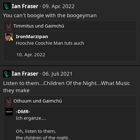
a
n
Ian Fraser
09. Apr. 2022
k
:
You can't boogie with the boogeyman
t
i
Timmitus
und
Gaimchú
o
R
n
e
IronMarzipan
e
a
Hoochie Coochie Man tuts auch
n
k
:
10. Apr. 2022
t
i
o
Ian Fraser
06. Juli 2021
n
e
Listen to them...Children Of the Night...What Music
n
they make
:
Othuum
und
Gaimchú
R
e
-DMR-
a
Ich ergänze....
k
t
Oh, listen to them,
i
the children of the night.