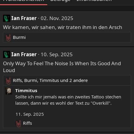
Ian Fraser
02. Nov. 2025
Wir kamen, wir sahen, wir traten ihm in den Arsch
Burmi
R
e
a
Ian Fraser
10. Sep. 2025
k
Only Way To Feel The Noise Is When Its Good And
t
Loud
i
o
Riffs
,
Burmi
,
Timmitus
und 2 andere
R
n
e
e
Timmitus
a
n
Sollte ich mir jemals was ein zweites Tattoo stechen
k
:
lassen, dann wir es wohl der Text zu "Overkill".
t
11. Sep. 2025
i
o
Riffs
R
n
e
e