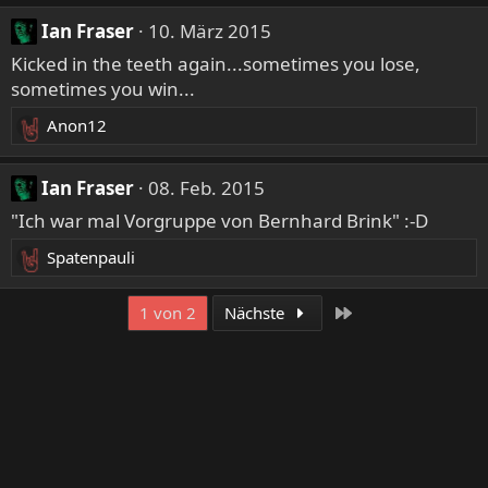
Ian Fraser
10. März 2015
Kicked in the teeth again...sometimes you lose,
sometimes you win...
Anon12
R
e
a
Ian Fraser
08. Feb. 2015
k
"Ich war mal Vorgruppe von Bernhard Brink" :-D
t
i
Spatenpauli
R
o
e
n
Letzte
a
1 von 2
Nächste
e
k
n
t
:
i
o
n
e
n