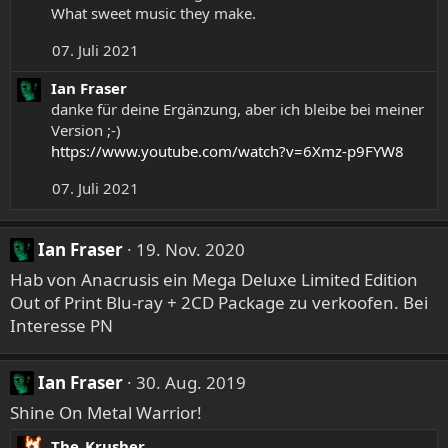
o
What sweet music they make.
n
07. Juli 2021
e
n
Ian Fraser
:
danke für deine Ergänzung, aber ich bleibe bei meiner
Version ;-)
https://www.youtube.com/watch?v=6Xmz-p9FYW8
07. Juli 2021
Ian Fraser
19. Nov. 2020
Hab von Anacrusis ein Mega Deluxe Limited Edition
Out of Print Blu-ray + 2CD Package zu verkoofen. Bei
Interesse PN
Ian Fraser
30. Aug. 2019
Shine On Metal Warrior!
The_Krusher