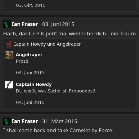
03. Okt. 2015
Ian Fraser
03. Juni 2015
Hach, das Ur-Pils perlt mal wieder herrlich...ein Traum
Captain Howdy
und
Angelraper
R
e
Angelraper
a
Prost!
k
04. Juni 2015
t
i
Captain Howdy
o
DU weißt, was Sache ist! Proooooost!
n
e
04. Juni 2015
n
:
Ian Fraser
31. März 2015
I shall come back and take Camelot by Force!