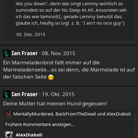
lets you down", denn das singt Lemmy wörtlich so
zumindest so auf der No Sleep At All. Ansonsten seh
ich das wie tamino92, gerade Lemmy benutzt das,
glaube ich, häufig so (vgl. z. B. "I ain't no nice guy")
30. Dez. 2015
Ian Fraser
08. Nov. 2015
Ein Marmeladenbrot fällt immer auf die
Marmeladenseite...es sei denn, die Marmelade ist auf
der falschen Seite
Ian Fraser
19. Okt. 2015
Deine Mutter hat meinen Hund gegessen!
MentallyMurdered
,
BackFromTheDead
und
AlexDiaboli
R
e
Frühere Kommentare anzeigen…
a
AlexDiaboli
k