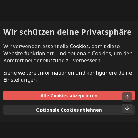
:
Wir schützen deine Privatsphäre
Wir verwenden essentielle
Cookies
, damit diese
Website funktioniert, und optionale Cookies, um den
Komfort bei der Nutzung zu verbessern.
Siehe weitere Informationen und konfiguriere deine
Mitglieder
Einstellungen
Cookies
Alle Cookies akzeptieren
Obe
Kontakt
Nutzungsbedingungen
Datenschutz
Hilfe und Impressum
Start
R
Unt
Optionale Cookies ablehnen
S
S
®
Community platform by XenForo
© 2010-2024 XenForo Ltd.