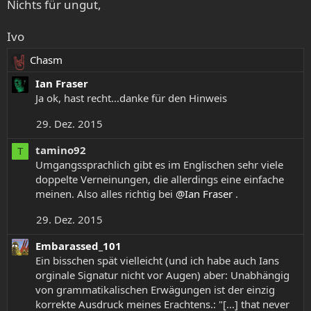
Nichts für ungut,
Ivo
Chasm
R
e
Ian Fraser
a
Ja ok, hast recht...danke für den Hinweis
k
29. Dez. 2015
t
i
tamino92
T
o
Umgangssprachlich gibt es im Englischen sehr viele
n
doppelte Verneinungen, die allerdings eine einfache
e
meinen. Also alles richtig bei
@Ian Fraser
.
n
:
29. Dez. 2015
Embarassed_101
Ein bisschen spät vielleicht (und ich habe auch Ians
orginale Signatur nicht vor Augen) aber: Unabhängig
von grammatikalischen Erwägungen ist der einzig
korrekte Ausdruck meines Erachtens.: "[...] that never