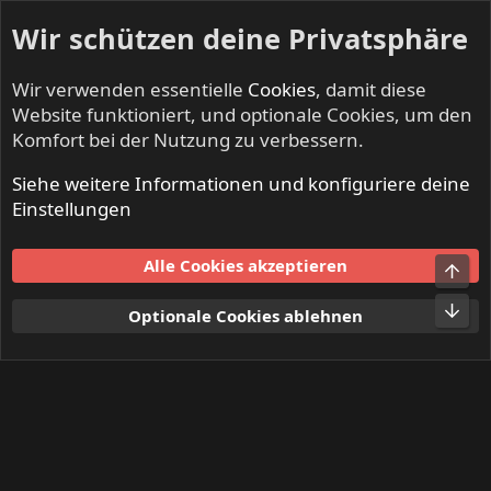
Wir schützen deine Privatsphäre
Wir verwenden essentielle
Cookies
, damit diese
Website funktioniert, und optionale Cookies, um den
Komfort bei der Nutzung zu verbessern.
Siehe weitere Informationen und konfiguriere deine
Mitglieder
Einstellungen
Cookies
Alle Cookies akzeptieren
Obe
Kontakt
Nutzungsbedingungen
Datenschutz
Hilfe und Impressum
Start
R
Unt
Optionale Cookies ablehnen
S
S
®
Community platform by XenForo
© 2010-2024 XenForo Ltd.