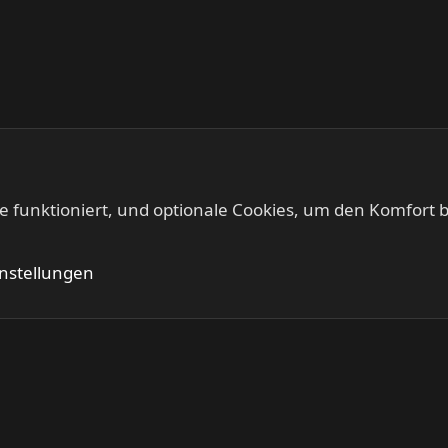
te funktioniert, und optionale Cookies, um den Komfort b
Kontakt
Nutzung
instellungen
®
Community platform by XenForo
© 2010-2024 XenForo Ltd.