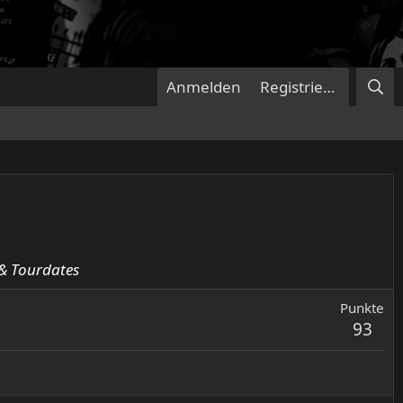
Anmelden
Registrieren
& Tourdates
Punkte
93