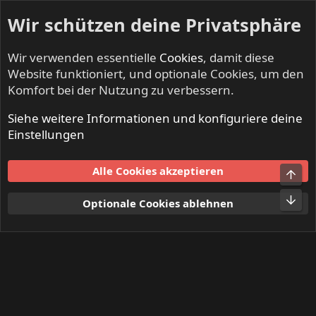
Wir schützen deine Privatsphäre
Wir verwenden essentielle
Cookies
, damit diese
Website funktioniert, und optionale Cookies, um den
Komfort bei der Nutzung zu verbessern.
Siehe weitere Informationen und konfiguriere deine
Mitglieder
Einstellungen
Cookies
Alle Cookies akzeptieren
Obe
Kontakt
Nutzungsbedingungen
Datenschutz
Hilfe und Impressum
Start
R
Unt
Optionale Cookies ablehnen
S
S
®
Community platform by XenForo
© 2010-2024 XenForo Ltd.