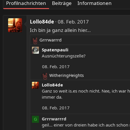
Profilnachrichten
Beiträge
Informationen
Lollo84de
08. Feb. 2017
Ich bin ja ganz allein hier...
Grrrwarrrd
R
e
Spatenpauli
a
Ausnüchterungszelle?
k
08. Feb. 2017
t
i
WitheringHeights
R
o
e
Lollo84de
n
a
Ganz so weit is.es noch nicht. Nee, ich war
e
k
immer da.
n
t
:
i
08. Feb. 2017
o
n
Grrrwarrrd
G
e
geil... einer von dreien habe ich auch schon 
n