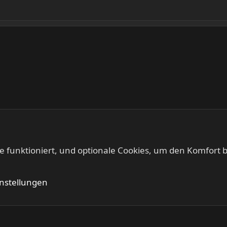
te funktioniert, und optionale Cookies, um den Komfort b
Kontakt
Nutzung
instellungen
®
Community platform by XenForo
© 2010-2024 XenForo Ltd.