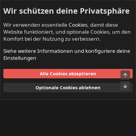
Wir schützen deine Privatsphäre
Wir verwenden essentielle
Cookies
, damit diese
Website funktioniert, und optionale Cookies, um den
Komfort bei der Nutzung zu verbessern.
Siehe weitere Informationen und konfiguriere deine
Mitglieder
Einstellungen
Cookies
Alle Cookies akzeptieren
Obe
Kontakt
Nutzungsbedingungen
Datenschutz
Hilfe und Impressum
Start
R
Unt
Optionale Cookies ablehnen
S
S
®
Community platform by XenForo
© 2010-2024 XenForo Ltd.