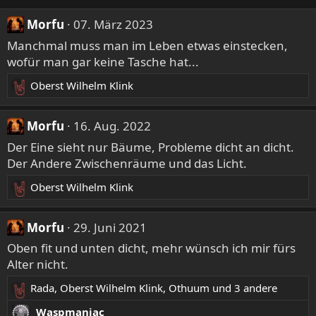
Morfu
07. März 2023
Manchmal muss man im Leben etwas einstecken,
wofür man gar keine Tasche hat...
Oberst Wilhelm Klink
R
e
a
Morfu
16. Aug. 2022
k
Der Eine sieht nur Bäume, Probleme dicht an dicht.
t
Der Andere Zwischenräume und das Licht.
i
o
Oberst Wilhelm Klink
R
n
e
e
a
n
Morfu
29. Juni 2021
k
:
Oben fit und unten dicht, mehr wünsch ich mir fürs
t
Alter nicht.
i
o
Rada
,
Oberst Wilhelm Klink
,
Othuum
und 3 andere
R
n
e
e
Waspmaniac