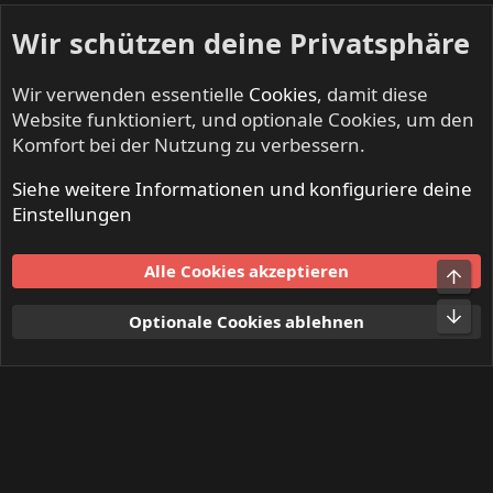
Wir schützen deine Privatsphäre
Wir verwenden essentielle
Cookies
, damit diese
Website funktioniert, und optionale Cookies, um den
Komfort bei der Nutzung zu verbessern.
Siehe weitere Informationen und konfiguriere deine
Mitglieder
Einstellungen
Cookies
Alle Cookies akzeptieren
Obe
Kontakt
Nutzungsbedingungen
Datenschutz
Hilfe und Impressum
Start
R
Unt
Optionale Cookies ablehnen
S
S
®
Community platform by XenForo
© 2010-2024 XenForo Ltd.