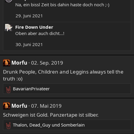
a
n
Na, ein bissl Zeit bis dahin haste doch noch ;-)
k
:
29. Juni 2021
t
i
Fire Down Under
o
Oben aber auch dicht...!
n
e
30. Juni 2021
n
:
Morfu
02. Sep. 2019
Drunk People, Children and Leggins always tell the
truth :o)
BavarianPrivateer
R
e
a
Morfu
07. Mai 2019
k
Schweigen ist Gold. Panzertape ist silber.
t
i
Thalon
,
Dead_Guy
und
Somberlain
R
o
e