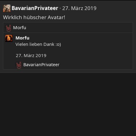
n
a
BavarianPrivateer
27. März 2019
e
k
n
Wirklich hübscher Avatar!
t
:
i
Morfu
R
o
e
Morfu
n
a
Vielen lieben Dank :o)
e
k
n
27. März 2019
t
:
i
BavarianPrivateer
R
o
e
n
a
e
k
n
t
:
i
o
n
e
n
: