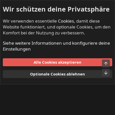
Wir schützen deine Privatsphäre
Wir verwenden essentielle
Cookies
, damit diese
Website funktioniert, und optionale Cookies, um den
Komfort bei der Nutzung zu verbessern.
Siehe weitere Informationen und konfiguriere deine
Mitglieder
Einstellungen
Cookies
Alle Cookies akzeptieren
Obe
Kontakt
Nutzungsbedingungen
Datenschutz
Hilfe und Impressum
Start
R
Unt
Optionale Cookies ablehnen
S
S
®
Community platform by XenForo
© 2010-2024 XenForo Ltd.