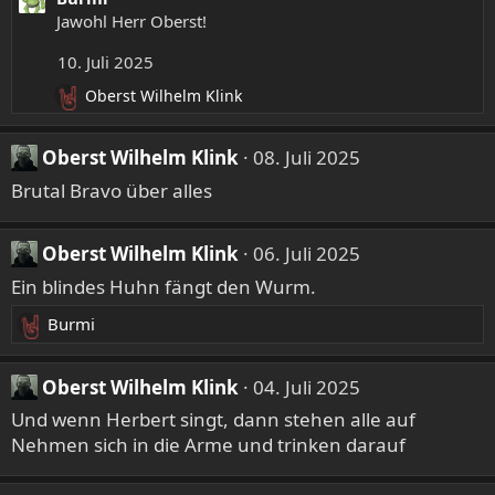
Jawohl Herr Oberst!
10. Juli 2025
Oberst Wilhelm Klink
R
e
a
Oberst Wilhelm Klink
08. Juli 2025
k
Brutal Bravo über alles
t
i
o
Oberst Wilhelm Klink
06. Juli 2025
n
e
Ein blindes Huhn fängt den Wurm.
n
:
Burmi
R
e
a
Oberst Wilhelm Klink
04. Juli 2025
k
Und wenn Herbert singt, dann stehen alle auf
t
Nehmen sich in die Arme und trinken darauf
i
o