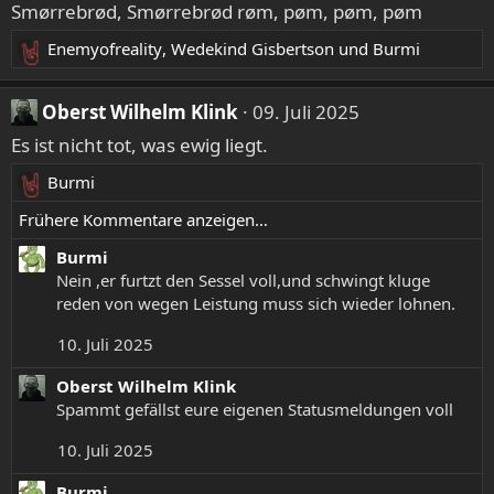
:
Smørrebrød, Smørrebrød røm, pøm, pøm, pøm
t
i
Enemyofreality
,
Wedekind Gisbertson
und
Burmi
o
R
n
e
e
a
Oberst Wilhelm Klink
09. Juli 2025
n
k
:
Es ist nicht tot, was ewig liegt.
t
i
Burmi
R
o
e
Frühere Kommentare anzeigen…
n
a
e
Burmi
k
n
Nein ,er furtzt den Sessel voll,und schwingt kluge
t
:
reden von wegen Leistung muss sich wieder lohnen.
i
o
10. Juli 2025
n
e
Oberst Wilhelm Klink
n
Spammt gefällst eure eigenen Statusmeldungen voll
:
10. Juli 2025
Burmi