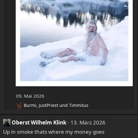
e
n
:
09. Mai 2026
Burmi
,
JustPriest
und
Timmitus
R
e
a
Oberst Wilhelm Klink
13. März 2026
k
Up in smoke thats where my money goes
t
i