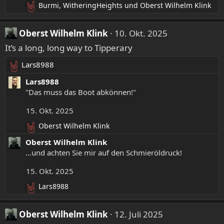
Burmi
,
WitheringHeights
und
Oberst Wilhelm Klink
R
e
a
Oberst Wilhelm Klink
10. Okt. 2025
k
It’s a long, long way to Tipperary
t
i
Lars8988
o
R
n
e
Lars8988
e
a
"Das muss das Boot abkönnen!"
n
k
:
15. Okt. 2025
t
i
Oberst Wilhelm Klink
R
o
e
Oberst Wilhelm Klink
n
a
…und achten Sie mir auf den Schmieröldruck!
e
k
n
t
15. Okt. 2025
:
i
Lars8988
o
R
n
e
e
a
Oberst Wilhelm Klink
12. Juli 2025
n
k