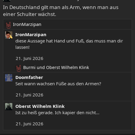
In Deutschland gilt man als Arm, wenn man aus
einer Schulter wächst.
IronMarzipan
R
e
IronMarzipan
a
diese Aussage hat Hand und Fuß, das muss man dir
k
lassen!
t
21. Juni 2026
i
o
Burmi
und
Oberst Wilhelm Klink
R
n
e
Doomfather
e
a
Seit wann wachsen Füße aus den Armen?
n
k
:
t
21. Juni 2026
i
o
Oberst Wilhelm Klink
n
Ist zu heiß gerade. Ich kapier den nicht…
e
n
21. Juni 2026
: