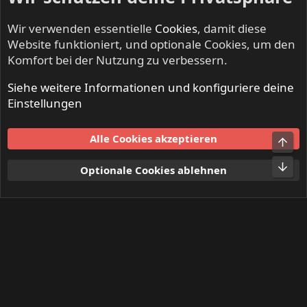
Wir verwenden essentielle
Cookies
, damit diese
Website funktioniert, und optionale Cookies, um den
Komfort bei der Nutzung zu verbessern.
Siehe weitere Informationen und konfiguriere deine
Mitglieder
Einstellungen
Cookies
Alle Cookies akzeptieren
Obe
Kontakt
Nutzungsbedingungen
Datenschutz
Hilfe und Impressum
Start
R
Unt
Optionale Cookies ablehnen
S
S
®
Community platform by XenForo
© 2010-2024 XenForo Ltd.