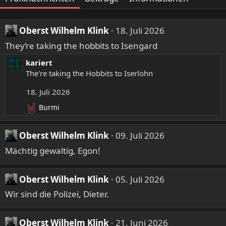
Oberst Wilhelm Klink
18. Juli 2026
They‘re taking the hobbits to Isengard
kariert
The're taking the Hobbits to Iserlohn
18. Juli 2026
Burmi
R
e
a
Oberst Wilhelm Klink
09. Juli 2026
k
Mächtig gewaltig, Egon!
t
i
o
Oberst Wilhelm Klink
05. Juli 2026
n
e
Wir sind die Polizei, Dieter.
n
:
Oberst Wilhelm Klink
21. Juni 2026