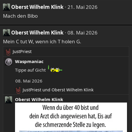
Oberst Wilhelm Klink
21. Mai 2026
Mach den Bibo
Oberst Wilhelm Klink
08. Mai 2026
Mein C tut W, wenn ich T holen G.
JustPriest
R
e
Waspmaniac
a
Tippe auf Gicht
k
t
08. Mai 2026
i
JustPriest
und
Oberst Wilhelm Klink
o
R
n
e
Oberst Wilhelm Klink
e
a
k
n
t
:
i
o
n