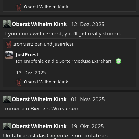
n
Oberst Wilhelm Klink
R
e
e
n
a
:
Oberst Wilhelm Klink
12. Dez. 2025
k
If you drink wet cement, you‘ll get really stoned.
t
i
IronMarzipan
und
JustPriest
o
R
n
e
JustPriest
e
a
Ich empfehle da die Sorte "Medusa Extrahart".
n
k
:
13. Dez. 2025
t
i
Oberst Wilhelm Klink
R
o
e
n
a
e
Oberst Wilhelm Klink
01. Nov. 2025
k
n
Immer ein Bier, ein Würstchen
t
:
i
o
Oberst Wilhelm Klink
19. Okt. 2025
n
e
Umfahren ist das Gegenteil von umfahren
n