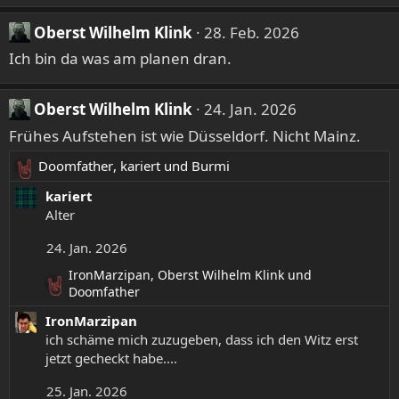
o
Oberst Wilhelm Klink
28. Feb. 2026
n
e
Ich bin da was am planen dran.
n
:
Oberst Wilhelm Klink
24. Jan. 2026
Frühes Aufstehen ist wie Düsseldorf. Nicht Mainz.
Doomfather
,
kariert
und
Burmi
R
e
kariert
a
Alter
k
24. Jan. 2026
t
i
IronMarzipan
,
Oberst Wilhelm Klink
und
o
R
Doomfather
n
e
IronMarzipan
e
a
ich schäme mich zuzugeben, dass ich den Witz erst
k
n
jetzt gecheckt habe....
t
:
i
25. Jan. 2026
o