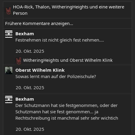
:
HOA-Rick
,
Thalon
,
WitheringHeights
und eine weitere
R
Person
e
Frühere Kommentare anzeigen…
a
k
Bexham
t
Festnehmen ist nicht gleich fest nehmen....
i
o
20. Okt. 2025
n
WitheringHeights
und
Oberst Wilhelm Klink
R
e
e
n
Oberst Wilhelm Klink
a
:
Sowas lernt man auf der Polizeischule?
k
t
20. Okt. 2025
i
o
Bexham
n
Der Schutzmann hat sie festgenommen, oder der
e
Schutzmann hat sie fest genommen... ja
n
Rechtschreibung ist manchmal sehr sehr wichtich
:
20. Okt. 2025