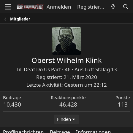
Anmelden
Registrieren
Mitglieder
Oberst Wilhelm Klink
Till Deaf Do Us Part
·
46
·
Aus
Luft Stalag 13
Registriert
21. März 2020
Letzte Aktivität
Gestern um 22:12
Beiträge
Reaktionspunkte
Punkte
10.430
46.428
113
Finden
Profilnachrichten
Beiträge
Informationen