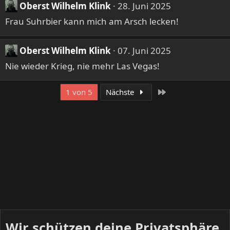
n
Oberst Wilhelm Klink
28. Juni 2025
e
Frau Suhrbier kann mich am Arsch lecken!
n
:
Oberst Wilhelm Klink
07. Juni 2025
Nie wieder Krieg, nie mehr Las Vegas!
Letzte
1 von 5
Nächste
Wir schützen deine Privatsphäre