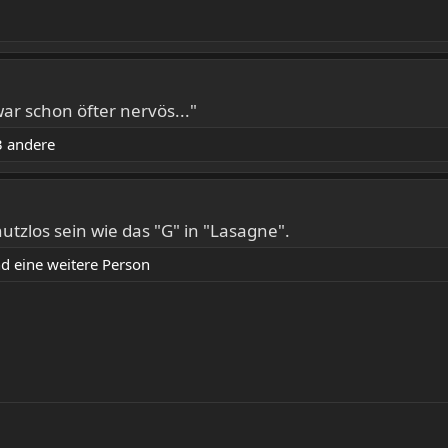
war schon öfter nervös..."
 andere
zlos sein wie das "G" in "Lasagne".
d eine weitere Person