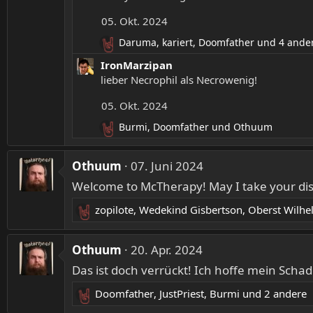
t
05. Okt. 2024
i
o
Daruma
,
kariert
,
Doomfather
und 4 ande
R
n
e
IronMarzipan
e
a
lieber Necrophil als Necrowenig!
n
k
:
t
05. Okt. 2024
i
Burmi
,
Doomfather
und
Othuum
o
R
n
e
e
a
Othuum
07. Juni 2024
n
k
:
Welcome to McTherapy! May I take your di
t
i
zopilote
,
Wedekind Gisbertson
,
Oberst Wilhe
o
R
n
e
e
a
Othuum
20. Apr. 2024
n
k
:
Das ist doch verrückt! Ich hoffe mein Sch
t
i
Doomfather
,
JustPriest
,
Burmi
und 2 andere
R
o