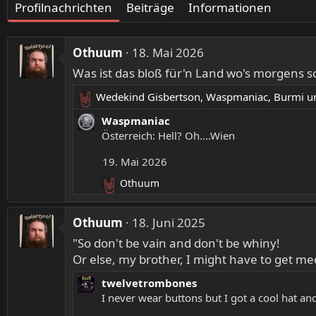
Profilnachrichten
Beiträge
Informationen
Othuum
18. Mai 2026
Was ist das bloß für'n Land wo's morgens s
Wedekind Gisbertson
,
Waspmaniac
,
Burmi
un
R
e
Waspmaniac
a
Österreich: Hell? Oh....Wien
k
19. Mai 2026
t
i
Othuum
R
o
e
n
a
Othuum
e
18. Juni 2025
k
n
"So don't be vain and don't be whiny!
t
:
i
Or else, my brother, I might have to get me
o
n
twelvetrombones
e
I never wear buttons but I got a cool hat and
n