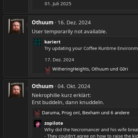
:
01. Juli 2025
Othuum
16. Dez. 2024
User temporarily not available.
kariert
Try updating your Coffee Runtime Environm
17. Dez. 2024
WitheringHeights
,
Othuum
und
G0ri
R
e
a
Othuum
04. Okt. 2024
k
Nekrophilie kurz erklärt:
t
i
Erst buddeln, dann knuddeln.
o
Daruma
n
,
Prog on!
,
Bexham
und 6 andere
R
e
e
zopilote
n
a
Why did the Necromancer and his wife brea
:
k
- They couldn‘t agree on how to raise the kid