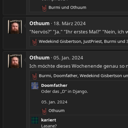
Burmi
und
Othuum
R
e
a
Othuum
18. März 2024
k
"Nervös?" "Ja." "Ihr erstes Mal?" "Nein, ich 
t
i
Wedekind Gisbertson
,
JustPriest
,
Burmi
und 3
o
R
n
e
e
a
Othuum
05. Jan. 2024
n
k
:
Ich möchte dieses Wochenende genau so nut
t
i
Burmi
,
Doomfather
,
Wedekind Gisbertson
un
R
o
e
Doomfather
n
a
Oder das „D“ in Django.
e
k
n
05. Jan. 2024
t
:
i
Othuum
R
o
e
kariert
n
a
Lasane?
e