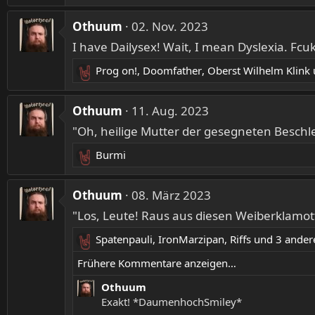
n
e
e
a
Othuum
02. Nov. 2023
n
k
:
I have Dailysex! Wait, I mean Dyslexia. Fcuk
t
i
Prog on!
,
Doomfather
,
Oberst Wilhelm Klink
o
R
n
e
e
a
Othuum
11. Aug. 2023
n
k
:
"Oh, heilige Mutter der gesegneten Beschle
t
i
Burmi
R
o
e
n
a
Othuum
08. März 2023
e
k
n
"Los, Leute! Raus aus diesen Weiberklamot
t
:
i
Spatenpauli
,
IronMarzipan
,
Riffs
und 3 ander
R
o
e
Frühere Kommentare anzeigen…
n
a
e
Othuum
k
n
Exakt! *DaumenhochSmiley*
t
: