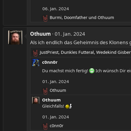
k
n
t
06. Jan. 2024
:
i
Burmi
,
Doomfather
und
Othuum
o
R
n
e
e
a
Othuum
01. Jan. 2024
n
k
:
Als ich endlich das Geheimnis des Klonens g
t
i
JustPriest
,
Dunkles Futteral
,
Wedekind Gisber
o
R
n
e
c0nn0r
e
a
n
Du machst mich fertig!
Ich wünsch Dir ei
k
:
t
01. Jan. 2024
i
Othuum
o
R
n
e
Othuum
e
a
Gleichfalls!
k
n
t
:
01. Jan. 2024
i
c0nn0r
o
R