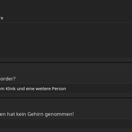
re
sorder?
lm Klink
und eine weitere Person
aden hat kein Gehirn genommen!