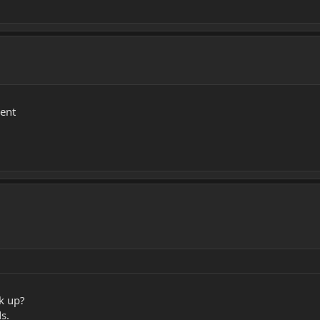
ent
k up?
s.