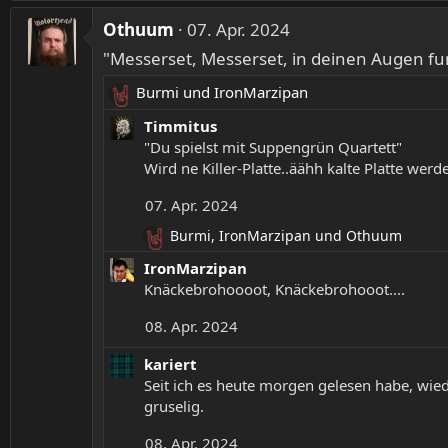
e
n
a
Othuum
07. Apr. 2024
e
k
n
"Messerset, Messerset, in deinen Augen fun
t
:
i
Burmi
und
IronMarzipan
R
o
e
Timmitus
n
a
"Du spielst mit Suppengrün Quartett"
e
k
Wird ne Killer-Platte..äähh kalte Platte wer
n
t
:
07. Apr. 2024
i
o
Burmi
,
IronMarzipan
und
Othuum
R
n
e
IronMarzipan
e
a
Knäckebrohoooot, Knäckebrohooot....
n
k
:
t
08. Apr. 2024
i
o
kariert
n
Seit ich es heute morgen gelesen habe, wie
e
gruselig.
n
:
08. Apr. 2024