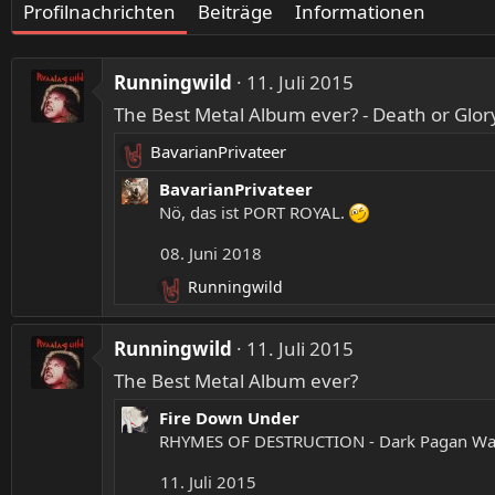
Profilnachrichten
Beiträge
Informationen
Runningwild
11. Juli 2015
The Best Metal Album ever? - Death or Glory 
BavarianPrivateer
R
e
BavarianPrivateer
a
Nö, das ist PORT ROYAL.
k
08. Juni 2018
t
i
Runningwild
R
o
e
n
a
Runningwild
e
11. Juli 2015
k
n
The Best Metal Album ever?
t
:
i
Fire Down Under
o
RHYMES OF DESTRUCTION - Dark Pagan Wart
n
e
11. Juli 2015
n