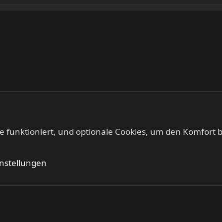
te funktioniert, und optionale Cookies, um den Komfort b
Kontakt
Nutzung
instellungen
®
Community platform by XenForo
© 2010-2024 XenForo Ltd.