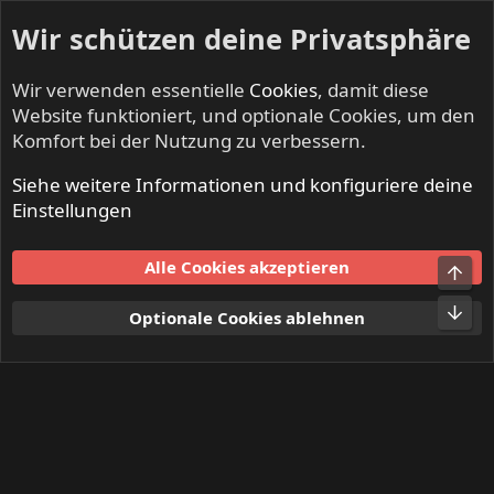
Wir schützen deine Privatsphäre
Wir verwenden essentielle
Cookies
, damit diese
Website funktioniert, und optionale Cookies, um den
Komfort bei der Nutzung zu verbessern.
Siehe weitere Informationen und konfiguriere deine
Mitglieder
Einstellungen
Cookies
Alle Cookies akzeptieren
Obe
Kontakt
Nutzungsbedingungen
Datenschutz
Hilfe und Impressum
Start
R
Unt
Optionale Cookies ablehnen
S
S
®
Community platform by XenForo
© 2010-2024 XenForo Ltd.