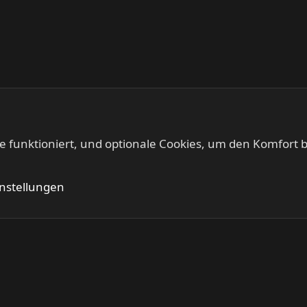
te funktioniert, und optionale Cookies, um den Komfort b
Kontakt
Nutzung
instellungen
®
Community platform by XenForo
© 2010-2024 XenForo Ltd.