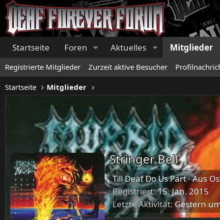
Startseite
Foren
Aktuelles
Mitglieder
Registrierte Mitglieder
Zurzeit aktive Besucher
Profilnachric
Startseite
Mitglieder
Stringer Bell
Till Deaf Do Us Part
·
Aus
Os
Registriert
15. Jan. 2015
Letzte Aktivität
Gestern um