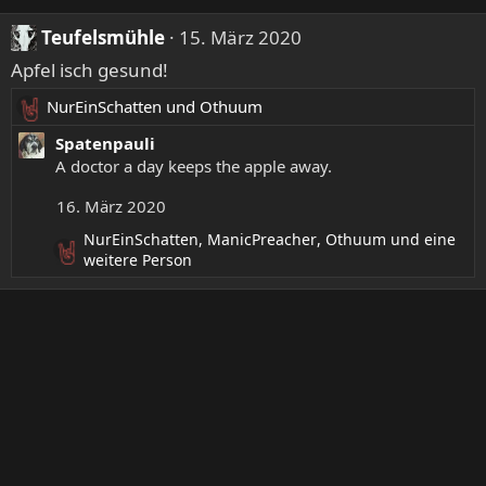
Teufelsmühle
15. März 2020
Apfel isch gesund!
NurEinSchatten
und
Othuum
R
e
Spatenpauli
a
A doctor a day keeps the apple away.
k
16. März 2020
t
i
NurEinSchatten
,
ManicPreacher
,
Othuum
und eine
o
R
weitere Person
n
e
e
a
k
n
t
:
i
o
n
e
n
: