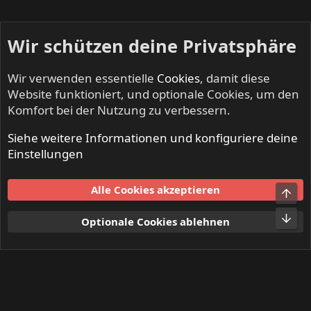
Wir schützen deine Privatsphäre
Wir verwenden essentielle
Cookies
, damit diese
Website funktioniert, und optionale Cookies, um den
Komfort bei der Nutzung zu verbessern.
Siehe weitere Informationen und konfiguriere deine
Mitglieder
Einstellungen
Cookies
Alle Cookies akzeptieren
Obe
Kontakt
Nutzungsbedingungen
Datenschutz
Hilfe und Impressum
Start
R
Unt
Optionale Cookies ablehnen
S
S
®
Community platform by XenForo
© 2010-2024 XenForo Ltd.