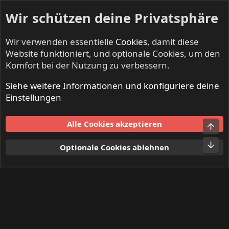
Wir schützen deine Privatsphäre
Wir verwenden essentielle
Cookies
, damit diese
Website funktioniert, und optionale Cookies, um den
Komfort bei der Nutzung zu verbessern.
Siehe weitere Informationen und konfiguriere deine
Mitglieder
Einstellungen
Cookies
Alle Cookies akzeptieren
Obe
Kontakt
Nutzungsbedingungen
Datenschutz
Hilfe und Impressum
Start
R
Unt
Optionale Cookies ablehnen
S
S
®
Community platform by XenForo
© 2010-2024 XenForo Ltd.