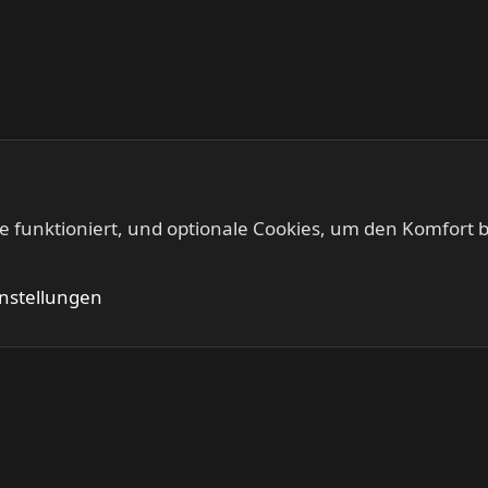
te funktioniert, und optionale Cookies, um den Komfort b
Kontakt
Nutzung
instellungen
®
Community platform by XenForo
© 2010-2024 XenForo Ltd.