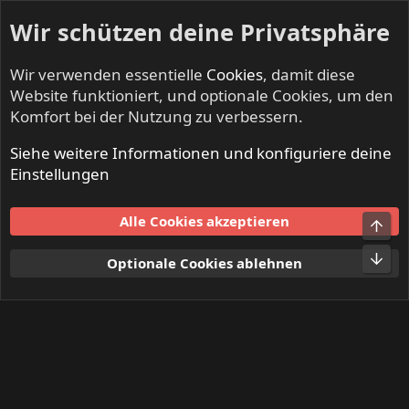
Wir schützen deine Privatsphäre
Wir verwenden essentielle
Cookies
, damit diese
Website funktioniert, und optionale Cookies, um den
Komfort bei der Nutzung zu verbessern.
Siehe weitere Informationen und konfiguriere deine
Mitglieder
Einstellungen
Cookies
Alle Cookies akzeptieren
Obe
Kontakt
Nutzungsbedingungen
Datenschutz
Hilfe und Impressum
Start
R
Unt
Optionale Cookies ablehnen
S
S
®
Community platform by XenForo
© 2010-2024 XenForo Ltd.