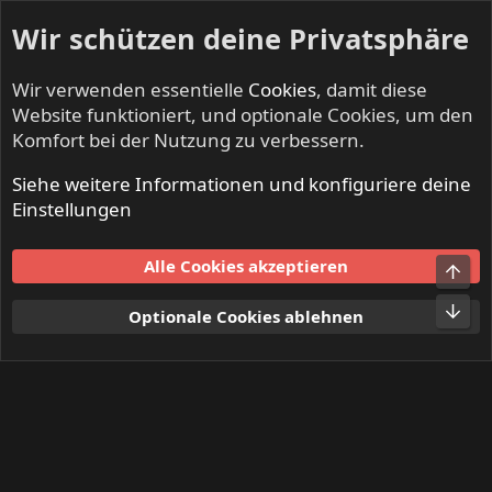
Wir schützen deine Privatsphäre
Wir verwenden essentielle
Cookies
, damit diese
Website funktioniert, und optionale Cookies, um den
Komfort bei der Nutzung zu verbessern.
Siehe weitere Informationen und konfiguriere deine
Mitglieder
Einstellungen
Cookies
Alle Cookies akzeptieren
Obe
Kontakt
Nutzungsbedingungen
Datenschutz
Hilfe und Impressum
Start
R
Unt
Optionale Cookies ablehnen
S
S
®
Community platform by XenForo
© 2010-2024 XenForo Ltd.