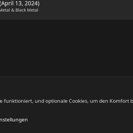
April 13, 2024)
etal & Black Metal
te funktioniert, und optionale Cookies, um den Komfort b
k Metal
Kontakt
Nutzung
instellungen
®
Community platform by XenForo
© 2010-2024 XenForo Ltd.