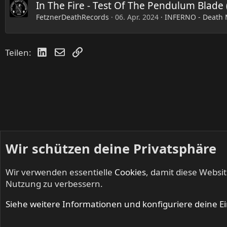
In The Fire - Test Of The Pendulum Blade (
FetznerDeathRecords
06. Apr. 2024
INFERNO - Death M
LinkedIn
E-Mail
Link
Teilen:
Wir schützen deine Privatsphäre
Wir verwenden essentielle
Cookies
, damit diese Websi
Startseite
Foren
Musik
INFERNO - Death Metal & Blac
Nutzung zu verbessern.
Cookies
Siehe weitere Informationen und konfiguriere deine E