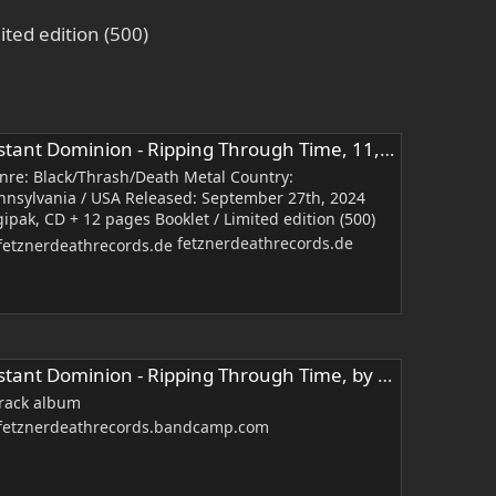
ited edition (500)
stant Dominion - Ripping Through Time, 11,99 €
nre: Black/Thrash/Death Metal Country:
nnsylvania / USA Released: September 27th, 2024
gipak, CD + 12 pages Booklet / Limited edition (500)
fetznerdeathrecords.de
tant Dominion - Ripping Through Time, by Fetzner Death Records
track album
fetznerdeathrecords.bandcamp.com