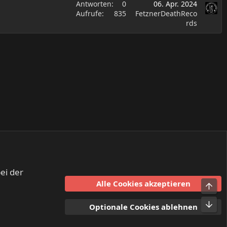
Antworten
0
06. Apr. 2024
Aufrufe
835
FetznerDeathReco
rds
ei der
Alle Cookies akzeptieren
Obe
sbedingungen
Datenschutz
Hilfe und Impressum
Start
R
Unt
Optionale Cookies ablehnen
S
S