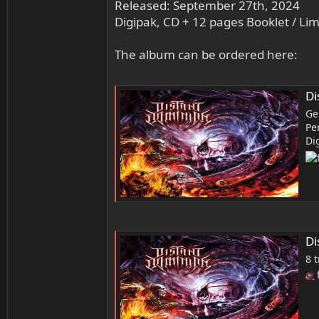
Released: September 27th, 2024
Digipak, CD + 12 pages Booklet / Lim
The album can be ordered here:
Di
Ge
Pe
Di
Dis
8 