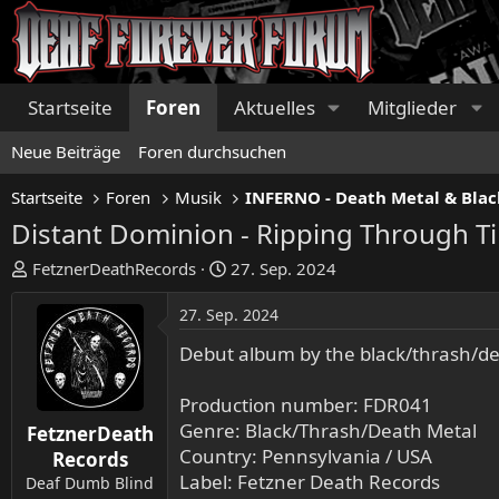
Startseite
Foren
Aktuelles
Mitglieder
Neue Beiträge
Foren durchsuchen
Startseite
Foren
Musik
INFERNO - Death Metal & Blac
Distant Dominion - Ripping Through T
E
E
FetznerDeathRecords
27. Sep. 2024
r
r
s
s
27. Sep. 2024
t
t
Debut album by the black/thrash/de
e
e
l
l
Production number: FDR041
l
l
Genre: Black/Thrash/Death Metal
e
t
FetznerDeath
r
Country: Pennsylvania / USA
a
Records
m
Label: Fetzner Death Records
Deaf Dumb Blind