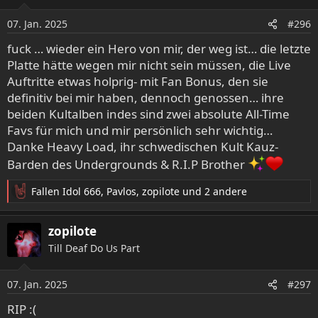
07. Jan. 2025
#296
fuck … wieder ein Hero von mir, der weg ist… die letzte
Platte hätte wegen mir nicht sein müssen, die Live
Auftritte etwas holprig- mit Fan Bonus, den sie
definitiv bei mir haben, dennoch genossen… ihre
beiden Kultalben indes sind zwei absolute All-Time
Favs für mich und mir persönlich sehr wichtig…
Danke Heavy Load, ihr schwedischen Kult Kauz-
Barden des Undergrounds & R.I.P Brother
Fallen Idol 666
,
Pavlos
,
zopilote
und 2 andere
R
e
a
zopilote
k
Till Deaf Do Us Part
t
i
o
07. Jan. 2025
#297
n
e
RIP :(