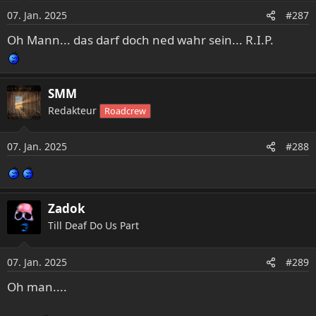
o
07. Jan. 2025
#287
n
e
Oh Mann... das darf doch ned wahr sein... R.I.P.
n
:
SMM
Redakteur
Roadcrew
07. Jan. 2025
#288
Zadok
Till Deaf Do Us Part
07. Jan. 2025
#289
Oh man....