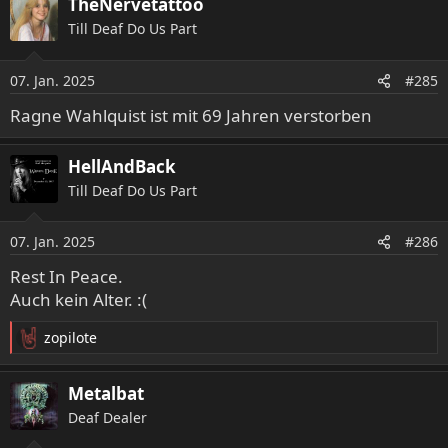
TheNervetattoo
k
Till Deaf Do Us Part
t
i
o
07. Jan. 2025
#285
n
e
Ragne Wahlquist ist mit 69 Jahren verstorben
n
:
HellAndBack
Till Deaf Do Us Part
07. Jan. 2025
#286
Rest In Peace.
Auch kein Alter. :(
zopilote
R
e
a
Metalbat
k
Deaf Dealer
t
i