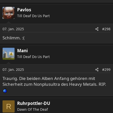
n
:
Pavlos
Till Deaf Do Us Part
07. Jan. 2025
#298
Schlimm. :(
Mani
Till Deaf Do Us Part
07. Jan. 2025
#299
Traurig. Die beiden Alben Anfang gehören mit
Sicherheit zum Nonplusultra des Heavy Metals. RIP.
Ruhrpottler-DU
R
Dawn Of The Deaf