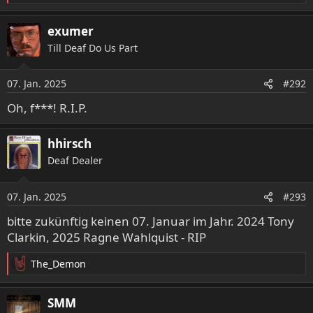
e
a
exumer
k
Till Deaf Do Us Part
t
i
o
07. Jan. 2025
#292
n
e
Oh, f***! R.I.P.
n
:
hhirsch
Deaf Dealer
07. Jan. 2025
#293
bitte zukünftig keinen 07. Januar im Jahr. 2024 Tony
Clarkin, 2025 Ragne Wahlquist - RIP
The_Demon
R
e
a
SMM
k