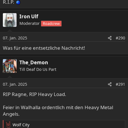
R.I.P.
Iron Ulf
Moderator
Roadcrew
07. Jan. 2025
#290
Was für eine entsetzliche Nachricht!
The_Demon
Till Deaf Do Us Part
07. Jan. 2025
#291
RIP Ragne, RIP Heavy Load.
Feier in Walhalla ordentlich mit den Heavy Metal
Angels.
Wolf City
R