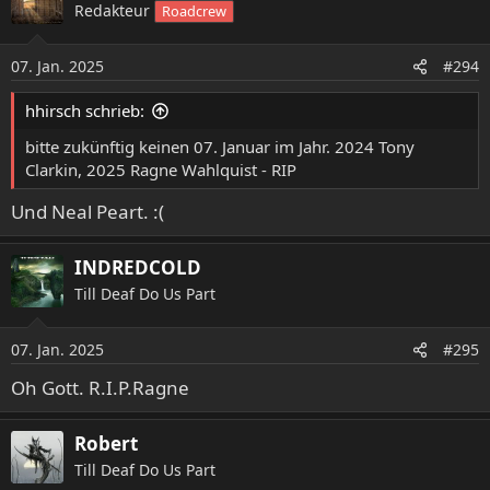
Redakteur
Roadcrew
t
i
o
07. Jan. 2025
#294
n
e
hhirsch schrieb:
n
:
bitte zukünftig keinen 07. Januar im Jahr. 2024 Tony
Clarkin, 2025 Ragne Wahlquist - RIP
Und Neal Peart. :(
INDREDCOLD
Till Deaf Do Us Part
07. Jan. 2025
#295
Oh Gott. R.I.P.Ragne
Robert
Till Deaf Do Us Part