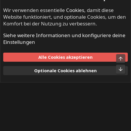
Wir verwenden essentielle
Cookies
, damit diese
Website funktioniert, und optionale Cookies, um den
Komfort bei der Nutzung zu verbessern.
Siehe weitere Informationen und konfiguriere deine
IRON FISTS - Heavy Metal & Doom Metal
Einstellungen
Cookies
Alle Cookies akzeptieren
Obe
Kontakt
Nutzungsbedingungen
Datenschutz
Hilfe und Impressum
Start
R
Unt
Optionale Cookies ablehnen
S
S
®
Community platform by XenForo
© 2010-2024 XenForo Ltd.