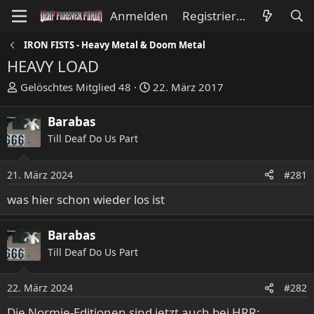
Anmelden
Registrieren
IRON FISTS - Heavy Metal & Doom Metal
HEAVY LOAD
E
E
Gelöschtes Mitglied 48
22. März 2017
r
r
s
s
Barabas
t
t
Till Deaf Do Us Part
e
e
l
l
l
l
21. März 2024
#281
e
t
was hier schon wieder los ist
r
a
m
Barabas
Till Deaf Do Us Part
22. März 2024
#282
Die Normie-Editionen sind jetzt auch bei HRR: