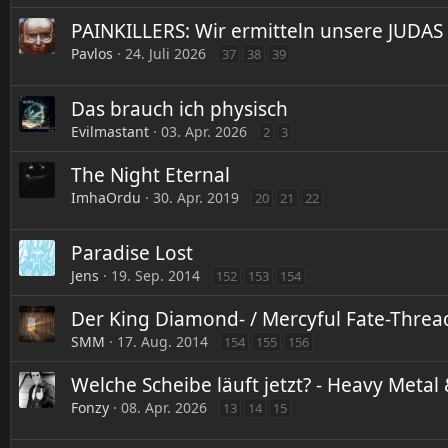
PAINKILLERS: Wir ermitteln unsere JUDAS 
Pavlos
24. Juli 2026
37
38
39
Das brauch ich physisch
Evilmastant
03. Apr. 2026
2
3
The Night Eternal
ImhaOrdu
30. Apr. 2019
20
21
22
Paradise Lost
Jens
19. Sep. 2014
152
153
154
Der King Diamond- / Mercyful Fate-Threa
SMM
17. Aug. 2014
154
155
156
Welche Scheibe läuft jetzt? - Heavy Meta
Fonzy
08. Apr. 2026
13
14
15