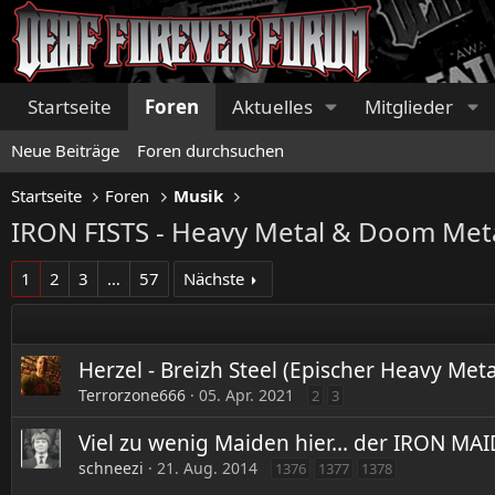
Startseite
Foren
Aktuelles
Mitglieder
Neue Beiträge
Foren durchsuchen
Startseite
Foren
Musik
IRON FISTS - Heavy Metal & Doom Met
1
2
3
…
57
Nächste
Herzel - Breizh Steel (Epischer Heavy Met
Terrorzone666
05. Apr. 2021
2
3
Viel zu wenig Maiden hier... der IRON M
schneezi
21. Aug. 2014
1376
1377
1378