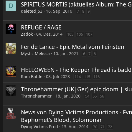
SPIRITUS MORTIS (aktuelles Album: The Gr
D
deleted_53
16. Sep. 2016
7
8
9
REFUGE / RAGE
Zadok
04. Dez. 2014
105
106
107
Fer de Lance - Epic Metal vom Feinsten
Mystic Melissa
10. Jan. 2021
6
7
8
HELLOWEEN - The Keeper Thread is back!
Ram Battle
08. Juli 2023
114
115
116
Thronehammer (UK|Ger) epic doom | sl
Thronehammer
18. Jan. 2020
54
55
56
News von Dying Victims Productions - Fvner
Baphomet's Blood, Solomonar
Dying Victims Prod
13. Aug. 2014
70
71
72