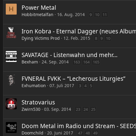
Power Metal
H
Hobbitmetalfan
16. Aug. 2014
9
10
11
Iron Kobra - Eternal Dagger (neues Album
Dying Victims Prod
12. Feb. 2015
8
9
10
SAVATAGE - Listenwahn und mehr...
Bexham
24. Sep. 2014
163
164
165
FVNERAL FVKK – “Lecherous Liturgies”
Exhumation
07. Juli 2017
3
4
5
Stratovarius
Zwirn530
03. Sep. 2014
23
24
25
Doom Metal im Radio und Stream - SEED
Doomchild
20. Juni 2017
47
48
49