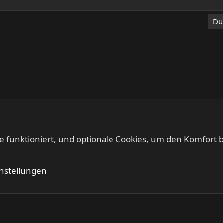
Du
te funktioniert, und optionale Cookies, um den Komfort b
Kontakt
Nutzung
instellungen
®
Community platform by XenForo
© 2010-2024 XenForo Ltd.