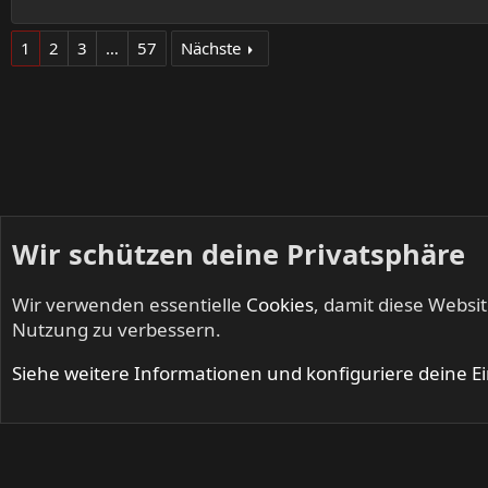
1
2
3
…
57
Nächste
Wir schützen deine Privatsphäre
Wir verwenden essentielle
Cookies
, damit diese Websi
Startseite
Foren
Musik
Nutzung zu verbessern.
Cookies
Siehe weitere Informationen und konfiguriere deine E