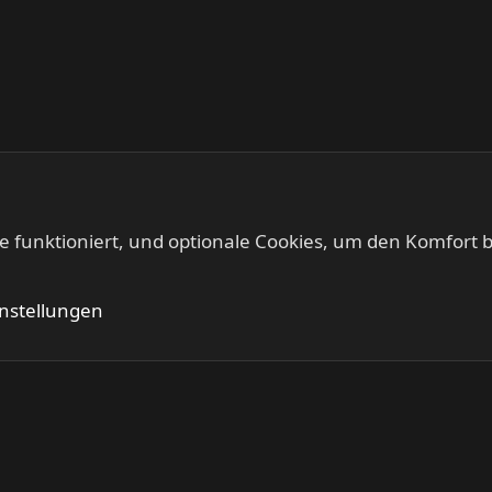
te funktioniert, und optionale Cookies, um den Komfort b
KEEP US ON THE ROAD - Gigs & Tourdates
Kontakt
Nutzung
instellungen
®
Community platform by XenForo
© 2010-2024 XenForo Ltd.