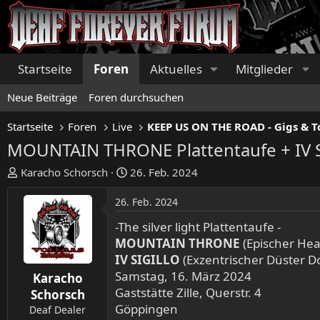
Startseite
Foren
Aktuelles
Mitglieder
Neue Beiträge
Foren durchsuchen
Startseite
Foren
Live
MOUNTAIN THRONE Plattentaufe + IV SI
E
E
Karacho Schorsch
26. Feb. 2024
r
r
s
s
26. Feb. 2024
t
t
-The silver light Plattentaufe -
e
e
MOUNTAIN THRONE
(Epischer He
l
l
IV SIGILLO
(Exzentrischer Düster D
l
l
Samstag, 16. März 2024
e
t
Karacho
r
Gaststätte Zille, Querstr. 4
a
Schorsch
m
Göppingen
Deaf Dealer