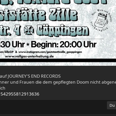
 LP auf JOURNEY'S END RECORDS
Männer und Frauen die dem gepflegten Doom nicht abgene
ich
/1542955812913636
Du 