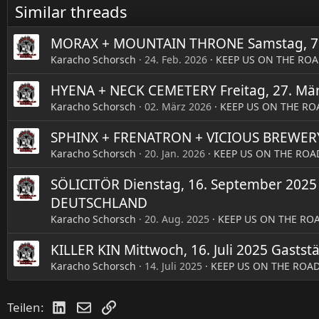
Similar threads
MORAX + MOUNTAIN THRONE Samstag, 7. M
Karacho Schorsch
24. Feb. 2026
KEEP US ON THE ROAD
HYENA + NECK CEMETERY Freitag, 27. März
Karacho Schorsch
02. März 2026
KEEP US ON THE ROA
SPHINX + FRENATRON + VICIOUS BREWERY S
Karacho Schorsch
20. Jan. 2026
KEEP US ON THE ROAD
SÖLICITÖR Dienstag, 16. September 2025 
DEUTSCHLAND
Karacho Schorsch
20. Aug. 2025
KEEP US ON THE ROAD
KILLER KIN Mittwoch, 16. Juli 2025 Gastst
Karacho Schorsch
14. Juli 2025
KEEP US ON THE ROAD 
LinkedIn
E-Mail
Link
Teilen: