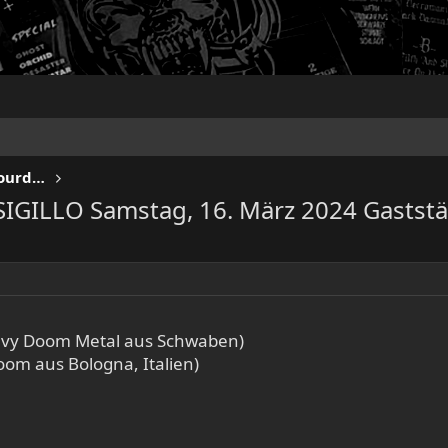
KEEP US ON THE ROAD - Gigs & Tourdates
GILLO Samstag, 16. März 2024 Gaststät
avy Doom Metal aus Schwaben)
oom aus Bologna, Italien)