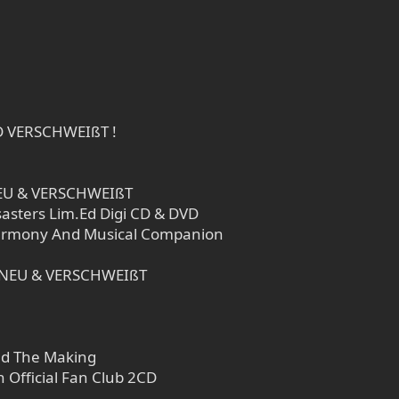
ND VERSCHWEIßT !
NEU & VERSCHWEIßT
sasters Lim.Ed Digi CD & DVD
Harmony And Musical Companion
m NEU & VERSCHWEIßT
And The Making
 Official Fan Club 2CD