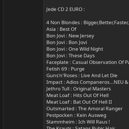
Jede CD 2 EURO :
4 Non Blondes : Bigger,Better,Faster
Asia : Best Of
Bon Jovi : New Jersey
Bon Jovi : Bon Jovi
Bon Jovi : One Wild Night
Bon Jovi : These Days
Faceplate : Casual Observation Of P
Fetish 69 : Purge
Guns'n'Roses : Live And Let Die
Impact : Adios Companeros...NEU 
Jethro Tull : Original Masters
Meat Loaf : Hits Out Of Hell
Meat Loaf : Bat Out Of Hell II
Outsmarted : The Amoral Ranger
Pestpocken : Kein Ausweg
Stammheim : Ich Will Raus !
The Krauts : Satans Pubic Hair