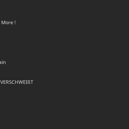
, More !
ain
& VERSCHWEIßT