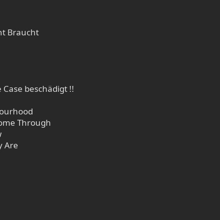
ht Braucht
 Case beschädigt !!
bourhood
Come Through
w
y Are