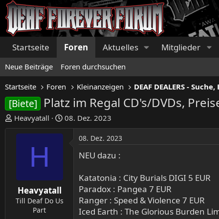
Startseite
Foren
Aktuelles
Mitglieder
Neue Beiträge
Foren durchsuchen
Startseite
Foren
Kleinanzeigen
DEAF DEALERS - Suche, 
Platz im Regal CD's/DVDs, Prei
[Biete]
E
E
Heavyatall
08. Dez. 2023
r
r
s
s
08. Dez. 2023
H
t
t
NEU dazu :
e
e
l
l
Katatonia : City Burials DIGI 5 EUR
l
l
Paradox : Pangea 7 EUR
e
t
Heavyatall
r
a
Ranger : Speed & Violence 7 EUR
Till Deaf Do Us
m
Part
Iced Earth : The Glorious Burden Li