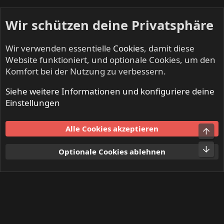
Wir schützen deine Privatsphäre
Wir verwenden essentielle
Cookies
, damit diese
Website funktioniert, und optionale Cookies, um den
Komfort bei der Nutzung zu verbessern.
Siehe weitere Informationen und konfiguriere deine
DEAF DEALERS - Suche, Biete, Tausche
Einstellungen
Cookies
Alle Cookies akzeptieren
Obe
Kontakt
Nutzungsbedingungen
Datenschutz
Hilfe und Impressum
Start
R
Unt
Optionale Cookies ablehnen
S
S
®
Community platform by XenForo
© 2010-2024 XenForo Ltd.