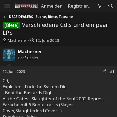
Anmelden
Registrieren
DEAF DEALERS - Suche, Biete, Tausche
Verschiedene Cd,s und ein paar
[Biete]
LP,s
E
E
Macherner
12. Juni 2023
r
r
s
s
Macherner
t
t
Deaf Dealer
e
e
l
l
12. Juni 2023
#1
l
l
e
t
Cd,s:
r
a
Exploited - Fuck the System Digi
m
- Beat the Bastards Digi
At the Gates - Slaughter of the Soul 2002 Repress
Earache mit 6 Bonustracks (Slayer
Cover,Slaughterlord Cover...)
Sepultura - Arise