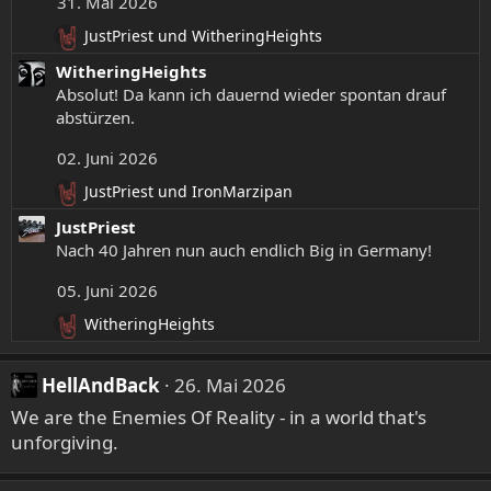
31. Mai 2026
i
JustPriest
und
WitheringHeights
o
R
n
e
WitheringHeights
e
a
Absolut! Da kann ich dauernd wieder spontan drauf
n
k
abstürzen.
t
:
i
02. Juni 2026
o
n
JustPriest
und
IronMarzipan
R
e
e
JustPriest
n
a
Nach 40 Jahren nun auch endlich Big in Germany!
:
k
t
05. Juni 2026
i
WitheringHeights
o
R
n
e
e
a
HellAndBack
26. Mai 2026
n
k
:
We are the Enemies Of Reality - in a world that's
t
i
unforgiving.
o
n