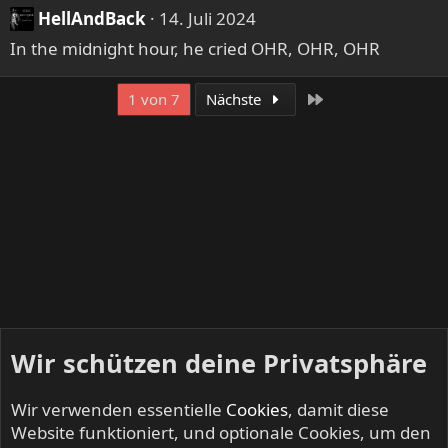
n
HellAndBack
14. Juli 2024
e
In the midnight hour, he cried OHR, OHR, OHR
n
:
Letzte
1 von 7
Nächste
Wir schützen deine Privatsphäre
Wir verwenden essentielle
Cookies
, damit diese
Website funktioniert, und optionale Cookies, um den