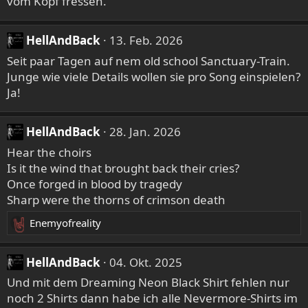
vom Kopf fressen.
o
n
e
HellAndBack
13. Feb. 2026
n
Seit paar Tagen auf nem old school Sanctuary-Train.
:
Junge wie viele Details wollen sie pro Song einspielen?
Ja!
HellAndBack
28. Jan. 2026
Hear the choirs
Is it the wind that brought back their cries?
Once forged in blood by tragedy
Sharp were the thorns of crimson death
Enemyofreality
R
e
a
HellAndBack
04. Okt. 2025
k
Und mit dem Dreaming Neon Black Shirt fehlen nur
t
noch 2 Shirts dann habe ich alle Nevermore-Shirts im
i