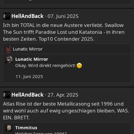
HellAndBack
07. Juni 2025
Ich bin TOTAL in die neue Austere verliebt. Swallow
The Sun trifft Paradise Lost und Katatonia - in ihren
besten Zeiten. Top10 Contender 2025.
Lunatic Mirror
R
e
Lunatic Mirror
a
Okay. Wird direkt reingehört!
k
11. Juni 2025
t
i
o
HellAndBack
27. Apr. 2025
n
e
Atlas Rise ist der beste Metallicasong seit 1996 und
n
wird wohl auch auf ewig ungeschlagen bleiben. WAS.
:
EIN. BRETT.
Timmitus
Welcher Song von 1996?