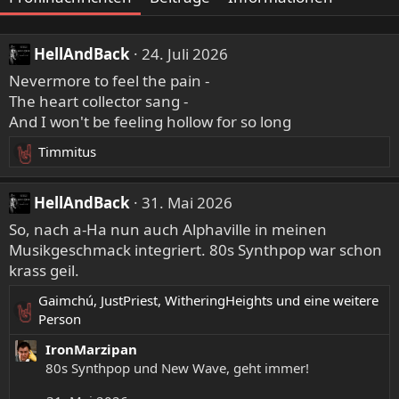
HellAndBack
24. Juli 2026
Nevermore to feel the pain -
The heart collector sang -
And I won't be feeling hollow for so long
Timmitus
R
e
a
HellAndBack
31. Mai 2026
k
So, nach a-Ha nun auch Alphaville in meinen
t
Musikgeschmack integriert. 80s Synthpop war schon
i
krass geil.
o
n
Gaimchú
,
JustPriest
,
WitheringHeights
und eine weitere
e
R
Person
n
e
:
IronMarzipan
a
80s Synthpop und New Wave, geht immer!
k
t