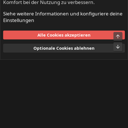
Komfort bei der Nutzung zu verbessern.
Siehe weitere Informationen und konfiguriere deine
Mitglieder
Einstellungen
Cookies
Alle Cookies akzeptieren
Obe
Kontakt
Nutzungsbedingungen
Datenschutz
Hilfe und Impressum
Start
R
Unt
Optionale Cookies ablehnen
S
S
®
Community platform by XenForo
© 2010-2024 XenForo Ltd.