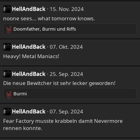
HellAndBack
15. Nov. 2024
noone sees... what tomorrow knows.
Doomfather
,
Burmi
und
Riffs
R
e
a
HellAndBack
07. Okt. 2024
k
Heavy! Metal Maniacs!
t
i
o
HellAndBack
25. Sep. 2024
n
Die neue Bewitcher ist sehr lecker geworden!
e
n
Burmi
R
:
e
a
HellAndBack
07. Sep. 2024
k
Fear Factory musste krabbeln damit Nevermore
t
rennen konnte.
i
o