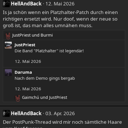
e
HellAndBack
12. Mai 2026
n
Is ja schön wenn ein Platzhalter-Patch durch einen
:
richtigen ersetzt wird. Nur doof, wenn der neue so
groß ist, das man alles umnähen muss.
JustPriest
und
Burmi
R
e
JustPriest
a
Die Band "Platzhalter" ist legendär!
k
12. Mai 2026
t
i
Daruma
o
Nach dem Demo gings bergab
n
e
12. Mai 2026
n
:
Gaimchú
und
JustPriest
R
e
a
HellAndBack
03. Apr. 2026
k
Der PostPunk-Thread wird mir noch sämtliche Haare
t
i