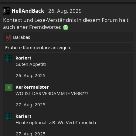
o
n
HellAndBack
26. Aug. 2025
e
n
Kontext und Lese-Verständnis in diesem Forum halt
:
auch eher Fremdwörter.
Barabas
R
e
Frühere Kommentare anzeigen…
a
kariert
k
Guten Appetit!
t
i
26. Aug. 2025
o
n
Kerkermeister
K
e
WO IST DAS VERDAMMTE VERB???
n
:
27. Aug. 2025
kariert
Heute optional: z.B. Wo Verb? möglich
27. Aug. 2025