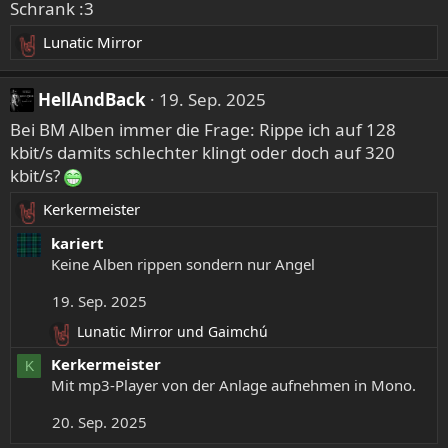
Schrank :3
o
n
Lunatic Mirror
R
e
e
n
a
:
HellAndBack
19. Sep. 2025
k
Bei BM Alben immer die Frage: Rippe ich auf 128
t
kbit/s damits schlechter klingt oder doch auf 320
i
kbit/s?
o
n
Kerkermeister
R
e
e
n
kariert
a
:
Keine Alben rippen sondern nur Angel
k
19. Sep. 2025
t
i
Lunatic Mirror
und
Gaimchú
R
o
e
Kerkermeister
n
K
a
Mit mp3-Player von der Anlage aufnehmen in Mono.
e
k
n
t
20. Sep. 2025
:
i