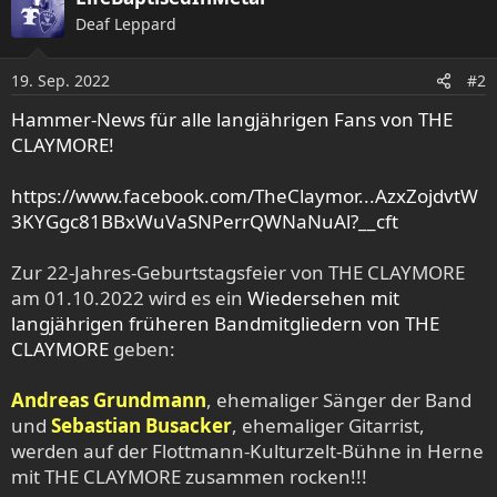
k
Deaf Leppard
t
i
o
19. Sep. 2022
#2
n
e
Hammer-News für alle langjährigen Fans von THE
n
CLAYMORE!
:
https://www.facebook.com/TheClaymor...AzxZojdvtW
3KYGgc81BBxWuVaSNPerrQWNaNuAl?__cft
Zur 22-Jahres-Geburtstagsfeier von THE CLAYMORE
am 01.10.2022 wird es ein
Wiedersehen mit
langjährigen früheren Bandmitgliedern von THE
CLAYMORE
geben:
Andreas Grundmann
, ehemaliger Sänger der Band
und
Sebastian Busacker
, ehemaliger Gitarrist,
werden auf der Flottmann-Kulturzelt-Bühne in Herne
mit THE CLAYMORE zusammen rocken!!!