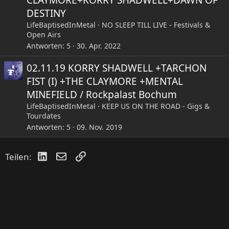
CLAYMORE+KORRY SHADWELL+DAWN OF
DESTINY
LifeBaptisedInMetal
NO SLEEP TILL LIVE - Festivals &
Open Airs
Antworten
5
30. Apr. 2022
02.11.19 KORRY SHADWELL +TARCHON
FIST (I) +THE CLAYMORE +MENTAL
MINEFIELD / Rockpalast Bochum
LifeBaptisedInMetal
KEEP US ON THE ROAD - Gigs &
Tourdates
Antworten
5
09. Nov. 2019
LinkedIn
E-Mail
Link
Teilen: