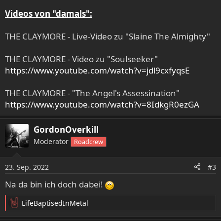
Videos von "damals":
THE CLAYMORE - Live-Video zu "Slaine The Almighty"
THE CLAYMORE - Video zu "Soulseeker"
https://www.youtube.com/watch?v=jdl9cxfyqsE
THE CLAYMORE - "The Angel's Assessination"
https://www.youtube.com/watch?v=8IdkgR0ezGA
GordonOverkill
Moderator
Roadcrew
23. Sep. 2022
#3
Na da bin ich doch dabei!
LifeBaptisedInMetal
R
e