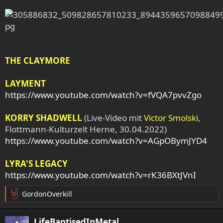
THE CLAYMORE
LAYMENT
https://www.youtube.com/watch?v=fVQA7pvvZgo
KORRY SHADWELL
(Live-Video mit
Victor Smolski
,
Flottmann-Kulturzelt Herne, 30.04.2022)
https://www.youtube.com/watch?v=AGpOBymJYD4
LYRA'S LEGACY
https://www.youtube.com/watch?v=rK36BXtJVnI
GordonOverkill
R
e
a
LifeBaptisedInMetal