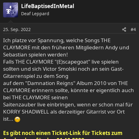
a
LifeBaptisedInMetal
k
Deaf Leppard
t
i
o
25. Sep. 2022
#4
n
e
Ich platze vor Spannung, welche Songs THE
n
CLAYMORE mit den früheren Mitgliedern Andy und
:
Sebastian spielen werden!
Falls THE CLAYMORE "(E)scapegoat" live spielen
sollten und sich Victor Smolski noch an sein Gast-
Gitarrenspiel zu dem Song
auf dem "Damnation Reigns" Album 2010 von THE
CLAYMORE erinnern sollte, könnte er eigentlich auch
bei THE CLAYMORE seinen
Saitenzauber live einbringen, wenn er schon mal für
KORRY SHADWELL als derzeitiger Gitarrist vor Ort
ist...
Es gibt noch einen Ticket-Link für Tickets zum