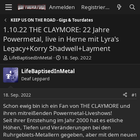
Anmelden
Registrieren
KEEP US ON THE ROAD - Gigs & Tourdates
1.10.22 THE CLAYMORE: 22 Jahre
Powermetal, live in Herne mit Lyra's
Legacy+Korry Shadwell+Layment
E
E
LifeBaptisedInMetal
18. Sep. 2022
r
r
s
s
LifeBaptisedInMetal
t
t
Deaf Leppard
e
e
l
l
18. Sep. 2022
#1
l
l
e
t
Schon ewig bin ich ein Fan von THE CLAYMORE und
r
a
ihren mitreißenden Powermetal-Liveshows!
m
Seit ihrer Entstehung im Jahr 2000 hat es etliche
Höhen, Tiefen und Veränderungen bei den
Ruhrgebiets-Metallern gegeben, aber mit dem neuen