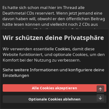
Es hatte sich schon mal hier im Thread alle
Deathmetal CDs reserviert. Wenn jetzt jemand eine
davon haben will, obwohl er den öffentlichen Beitrag
hätte lesen können und vielleicht noch 2 CDs aus
einem anderen "Paket" aussucht... Sollte man dann
darauf verweisen, dass es schon einen Interessenten
Wir schützen deine Privatsphäre
gab?
Also ich versuche es nach eigenem Maßstab richtig
Wir verwenden essentielle
Cookies
, damit diese
zu machen und beantworte auch Nachfragen zum
Website funktioniert, und optionale Cookies, um den
Zustand der CDs gerne. Verstehe die Aufruhr bei den
Komfort bei der Nutzung zu verbessern.
2 Scheiben von Slayer nicht. Es sind auch keine
Raritäten.
Siehe weitere Informationen und konfiguriere deine
Einstellungen
WitheringHeights
Till Deaf Do Us Part
Alle Cookies akzeptieren
Obe
Unt
Optionale Cookies ablehnen
24. Apr. 2019
#15