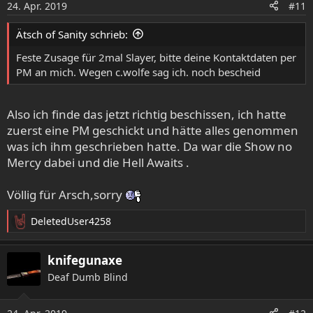
24. Apr. 2019
#11
Ätsch of Sanity schrieb:
Feste Zusage für 2mal Slayer, bitte deine Kontaktdaten per
PM an mich. Wegen c.wolfe sag ich. noch bescheid
Also ich finde das jetzt richtig beschissen, ich hatte
zuerst eine PM geschickt und hätte alles genommen
was ich ihm geschrieben hatte. Da war die Show no
Mercy dabei und die Hell Awaits .
Völlig für Arsch,sorry
DeletedUser4258
R
e
a
knifegunaxe
k
Deaf Dumb Blind
t
i
o