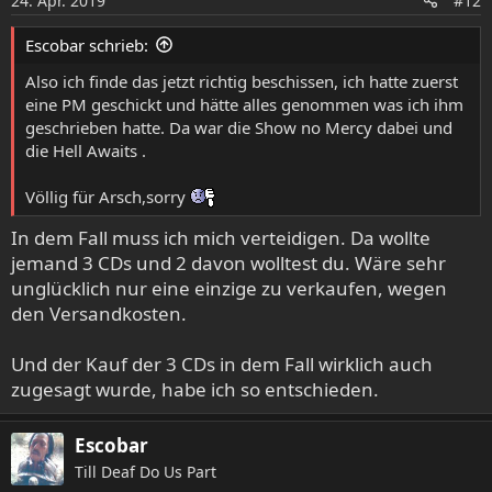
24. Apr. 2019
#12
n
e
Escobar schrieb:
n
:
Also ich finde das jetzt richtig beschissen, ich hatte zuerst
eine PM geschickt und hätte alles genommen was ich ihm
geschrieben hatte. Da war die Show no Mercy dabei und
die Hell Awaits .
Völlig für Arsch,sorry
In dem Fall muss ich mich verteidigen. Da wollte
jemand 3 CDs und 2 davon wolltest du. Wäre sehr
unglücklich nur eine einzige zu verkaufen, wegen
den Versandkosten.
Und der Kauf der 3 CDs in dem Fall wirklich auch
zugesagt wurde, habe ich so entschieden.
Escobar
Till Deaf Do Us Part