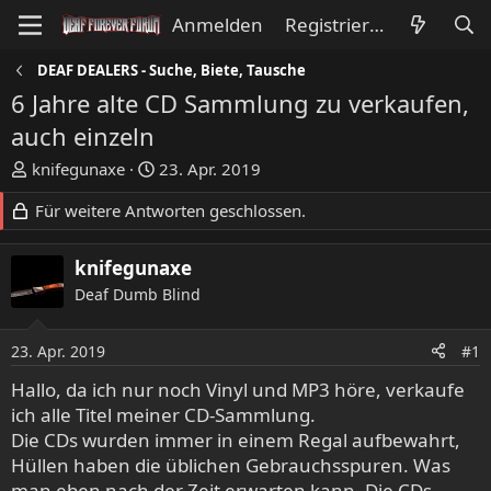
Anmelden
Registrieren
DEAF DEALERS - Suche, Biete, Tausche
6 Jahre alte CD Sammlung zu verkaufen,
auch einzeln
E
E
knifegunaxe
23. Apr. 2019
r
r
Für weitere Antworten geschlossen.
s
s
t
t
e
e
knifegunaxe
l
l
Deaf Dumb Blind
l
l
e
t
23. Apr. 2019
#1
r
a
m
Hallo, da ich nur noch Vinyl und MP3 höre, verkaufe
ich alle Titel meiner CD-Sammlung.
Die CDs wurden immer in einem Regal aufbewahrt,
Hüllen haben die üblichen Gebrauchsspuren. Was
man eben nach der Zeit erwarten kann. Die CDs