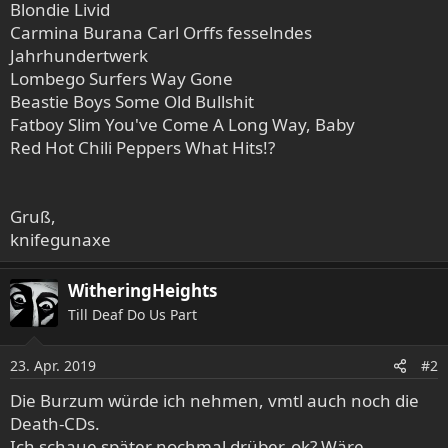
Blondie Livid
Carmina Burana Carl Orffs fesselndes
Jahrhundertwerk
Lombego Surfers Way Gone
Beastie Boys Some Old Bullshit
Fatboy Slim You've Come A Long Way, Baby
Red Hot Chili Peppers What Hits!?
Gruß,
knifegunaxe
WitheringHeights
Till Deaf Do Us Part
23. Apr. 2019
#2
Die Burzum würde ich nehmen, vmtl auch noch die
Death-CDs.
Ich schaue später nochmal drüber, ok? Wäre