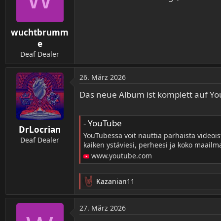
i
o
n
wuchtbrumm
e
n
e
:
Deaf Dealer
26. März 2026
Das neue Album ist komplett auf Yo
- YouTube
DrLocrian
YouTubessa voit nauttia parhaista videoist
Deaf Dealer
kaiken ystäviesi, perheesi ja koko maailm
www.youtube.com
Kazanian11
R
e
a
27. März 2026
k