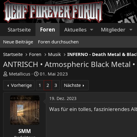
Startseite
Foren
Aktuelles
Mitglieder
Neue Beiträge
Foren durchsuchen
Startseite
Foren
Musik
INFERNO - Death Metal & Blac
ANTRISCH • Atmospheric Black Metal • 
E
E
Metallicus
01. Mai 2023
r
r
Vorherige
1
2
3
Nächste
s
s
t
t
19. Dez. 2023
e
e
l
l
Was für ein tolles, faszinierendes A
l
l
e
t
r
a
SMM
m