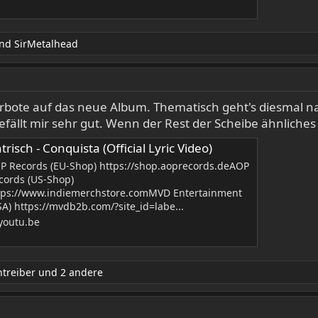
nd
SirMetalhead
rbote auf das neue Album. Thematisch geht's diesmal n
gefällt mir sehr gut. Wenn der Rest der Scheibe ähnlich
trisch - Conquista (Official Lyric Video)
P Records (EU-Shop) https://shop.aoprecords.deAOP
cords (US-Shop)
tps://www.indiemerchstore.comMVD Entertainment
SA) https://mvdb2b.com/?site_id=labe...
youtu.be
treiber
und 2 andere