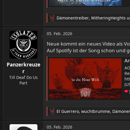
Dämonentreiber
,
WitheringHeights
u
R
e
a
05. Feb. 2026
k
t
Neue kommt ein neues Video als Vo
i
Auf Spotify ist der Song schon und 
o
n
An
Panzerkreuze
e
AO
n
r
Re
:
Till Deaf Do Us
ht
Part
(U
El Guerrero
,
wuchtbrumme
,
Dämonen
R
e
a
05. Feb. 2026