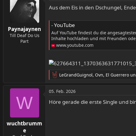
k
t
Aus dem Eis in den Dschungel, End
i
o
n
- YouTube
Paynajaynen
e
Auf YouTube findest du die angesagtest
n
Till Deaf Do Us
Inhalte hochladen und mit Freunden oder
:
Part
www.youtube.com
LeGrandGuignol
,
Ovn
,
El Guerrero
un
R
e
a
05. Feb. 2026
k
W
t
Höre gerade die erste Single und bi
i
o
n
wuchtbrumm
e
n
e
: