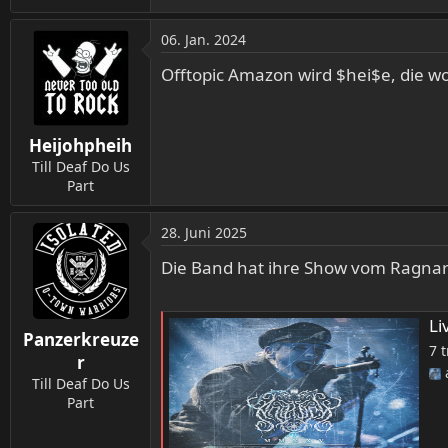
06. Jan. 2024
Offtopic Amazon wird $hei$e, die w
Heijohpheih
Till Deaf Do Us
Part
28. Juni 2025
Die Band hat ihre Show vom Ragnarök
Li
Panzerkreuze
7 
r
Till Deaf Do Us
Part