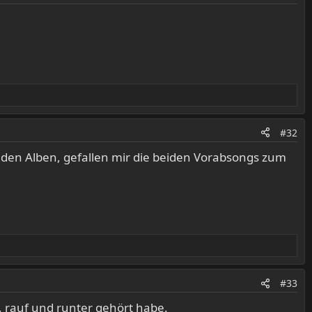
#32
eiden Alben, gefallen mir die beiden Vorabsongs zum
#33
, rauf und runter gehört habe.