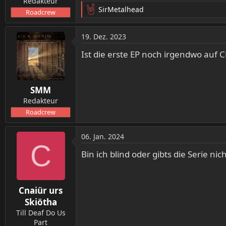
Redakteur
SirMetalhead
Roadcrew
R
e
a
19. Dez. 2023
k
t
Ist die erste EP noch irgendwo au
i
o
n
SMM
e
n
Redakteur
:
Roadcrew
06. Jan. 2024
C
Bin ich blind oder gibts die Serie ni
Cnaiür urs
Skiötha
Till Deaf Do Us
Part