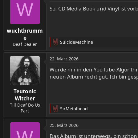
W
So, CD Media Book und Vinyl ist vorb
wuchtbrumm
e
SuicideMachine
Deaf Dealer
R
e
a
22. März 2026
k
t
Wurde mir in den YouTube-Algorithmu
i
neuen Album recht gut. Ich bin ge
o
n
Teutonic
e
n
Witcher
:
Till Deaf Do Us
SirMetalhead
Part
R
e
a
25. März 2026
k
W
t
Das Album ist unterwegs, bin schon