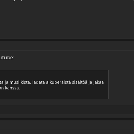
utube:
a ja musiikista, ladata alkuperäistä sisältöä ja jakaa
an kanssa.