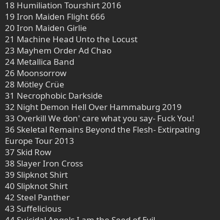
18 Humiliation Tourshirt 2016
19 Iron Maiden Flight 666
20 Iron Maiden Girlie
21 Machine Head Unto the Locust
23 Mayhem Order Ad Chao
24 Metallica Band
26 Moonsorrow
28 Mötley Crüe
31 Necrophobic Darkside
32 Night Demon Hell Over Hammaburg 2019
33 Overkill We don' care what you say- Fuck You!
36 Skeletal Remains Beyond the Flesh- Extirpating
Europe Tour 2013
37 Skid Row
38 Slayer Iron Cross
39 Slipknot Shirt
40 Slipknot Shirt
42 Steel Panther
43 Suffelicious
44 Suicidal Angels I am the Seed of Evil