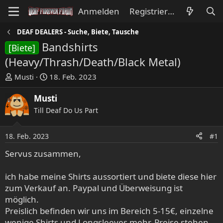
Anmelden
Registrieren
DEAF DEALERS - Suche, Biete, Tausche
Bandshirts
[Biete]
(Heavy/Thrash/Death/Black Metal)
E
E
Musti
18. Feb. 2023
r
r
s
s
Musti
t
t
Till Deaf Do Us Part
e
e
l
l
18. Feb. 2023
#1
l
l
e
t
Servus zusammen,
r
a
m
ich habe meine Shirts aussortiert und biete diese hier
zum Verkauf an. Paypal und Überweisung ist
möglich.
Preislich befinden wir uns im Bereich 5-15€, einzelne
wenige Shirts und Longsleeves mehr. Preise stehen