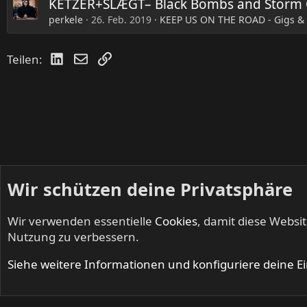
KETZER+SLÆGT– Black Bombs and Storm C
perkele
26. Feb. 2019
KEEP US ON THE ROAD - Gigs &
LinkedIn
E-Mail
Link
Teilen:
Wir schützen deine Privatsphäre
Wir verwenden essentielle
Cookies
, damit diese Websi
Startseite
Foren
Live
Nutzung zu verbessern.
Cookies
Siehe weitere Informationen und konfiguriere deine E