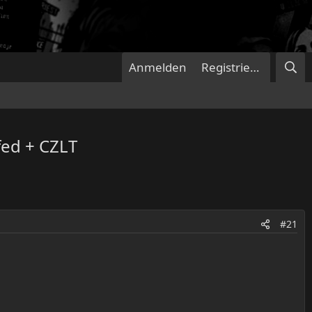
Anmelden
Registrieren
fed + CZLT
#21