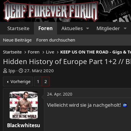
Startseite
Foren
Aktuelles
Mitglieder
Neue Beiträge
Foren durchsuchen
Startseite
Foren
Live
Hidden History of Europe Part 1+2 // 
E
E
Ipp
27. März 2020
r
r
Vorherige
1
2
s
s
t
t
24. Apr. 2020
e
e
l
l
Vielleicht wird sie ja nachgeholt!
l
l
e
t
r
a
Blackwhitesu
m