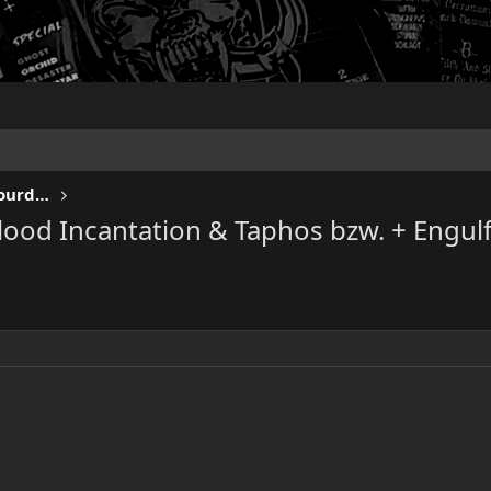
KEEP US ON THE ROAD - Gigs & Tourdates
Blood Incantation & Taphos bzw. + Engul