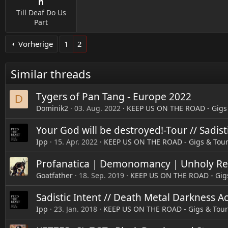
n
Till Deaf Do Us
Part
Vorherige
1
2
Similar threads
Tygers of Pan Tang - Europe 2022
D
Dominik2
03. Aug. 2022
KEEP US ON THE ROAD - Gigs
Your God will be destroyed!-Tour // Sadisti
Ipp
15. Apr. 2022
KEEP US ON THE ROAD - Gigs & Tou
Profanatica | Demonomancy | Unholy Re
Goatfather
18. Sep. 2019
KEEP US ON THE ROAD - Gig
Sadistic Intent // Death Metal Darkness 
Ipp
23. Jan. 2018
KEEP US ON THE ROAD - Gigs & Tour