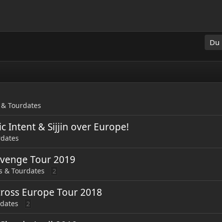
Du 
 & Tourdates
c Intent & Sijjin over Europe!
rdates
venge Tour 2019
s & Tourdates
2
Across Europe Tour 2018
dates
2