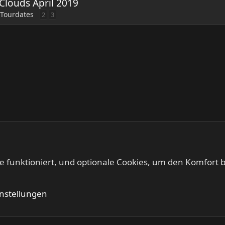
louds April 2019
 Tourdates
2
3
te funktioniert, und optionale Cookies, um den Komfort b
KEEP US ON THE ROAD - Gigs & Tourdates
Kontakt
Nutzung
instellungen
®
Community platform by XenForo
© 2010-2024 XenForo Ltd.