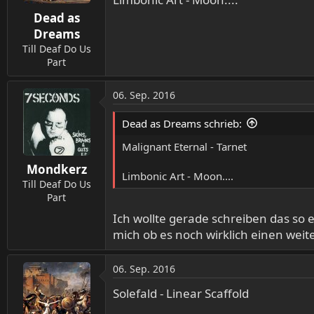
n
Dead as
e
n
Dreams
:
Till Deaf Do Us
Part
06. Sep. 2016
Dead as Dreams schrieb:
Malignant Eternal - Tarnet
Mondkerz
Limbonic Art - Moon....
Till Deaf Do Us
Part
Ich wollte gerade schreiben das so 
mich ob es noch wirklich einen weit
06. Sep. 2016
Solefald - Linear Scaffold