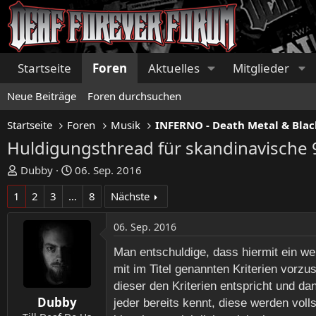
Startseite
Foren
Aktuelles
Mitglieder
Neue Beiträge
Foren durchsuchen
Startseite
Foren
Musik
INFERNO - Death Metal & Blac
Huldigungsthread für skandinavische 
E
E
Dubby
06. Sep. 2016
r
r
1
2
3
…
8
Nächste
s
s
t
t
06. Sep. 2016
e
e
l
l
Man entschuldige, dass hiermit ein we
l
l
mit im Titel genannten Kriterien vor
e
t
dieser den Kriterien entspricht und d
r
a
Dubby
m
jeder bereits kennt, diese werden voll