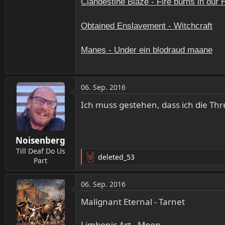
Clandestine Blaze - Fire burns in our 
Obtained Enslavement - Witchcraft
Manes - Under ein blodraud maane
06. Sep. 2016
Ich muss gestehen, dass ich die Thre
Noisenberg
Till Deaf Do Us
deleted_53
Part
R
e
a
06. Sep. 2016
k
t
Malignant Eternal - Tarnet
i
o
Limbonic Art - Moon....