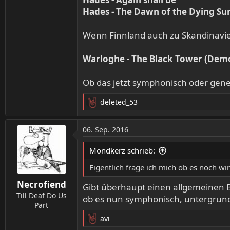
Hades - The Dawn of the Dying Su
Wenn Finnland auch zu Skandinavie
Warloghe - The Black Tower (Dem
Ob das jetzt symphonisch oder genere
deleted_53
R
e
a
06. Sep. 2016
k
t
Mondkerz schrieb:
i
o
Eigentlich frage ich mich ob es noch wi
n
Necrofiend
e
Gibt überhaupt einen allgemeinen 
n
Till Deaf Do Us
ob es nun symphonisch, untergrundig
:
Part
avi
R