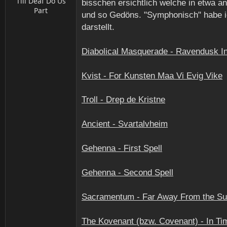
Till Deaf Do Us
bisschen ersichtlich welche in etwa an
Part
und so Gedöns. "Symphonisch" habe ich
darstellt.
Diabolical Masquerade - Ravendusk I
Kvist - For Kunsten Maa Vi Evig Vike
Troll - Drep de Kristne
Ancient - Svartalvheim
Gehenna - First Spell
Gehenna - Second Spell
Sacramentum - Far Away From the S
The Kovenant (bzw. Covenant) - In Tim