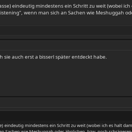
asse) eindeutig mindestens ein Schritt zu weit (wobei ich
y Listening", wenn man sich an Sachen wie Meshuggah o
h sie auch erst a bisserl später entdeckt habe.
e) eindeutig mindestens ein Schritt zu weit (wobei ich es halt dama
h an Sachen wie Meshuggah oder ähnlichen, bzw. noch schrägere