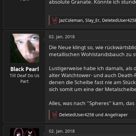
absolute Granate. Könnte ich stun
JazColeman
,
Slay_Er
,
DeletedUser425
R
e
a
02. Jan. 2018
k
t
Die Neue klingt so, wie rückwärtsbl
i
metallischen Wohlstandsbauch zu st
o
n
Lustigerweise habe ich damals, als d
Black Pearl
e
alter Watchtower- und auch Death-F
n
Till Deaf Do Us
:
Part
denen die Scheibe fast nie am Stück
sich somit um eine der Metalscheiben
Alles, was nach ''Spheres'' kam, da
DeletedUser4258
und
Angelraper
R
e
a
02. Jan. 2018
k