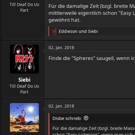
Till Deaf Do Us
Für die damalige Zeit (bzgl. breite M
Part
mittlerweile eigentlich schon "Eas
gewöhnt hat.
Eddieson
und
Siebi
R
e
a
02. Jan. 2018
k
t
Finde die "Spheres" saugeil, wenn ic
i
o
n
Siebi
e
n
Till Deaf Do Us
:
Part
02. Jan. 2018
Disbe schrieb:
Für die damalige Zeit (bzgl. breite Mass
schon "Easy Listening", wenn man sic