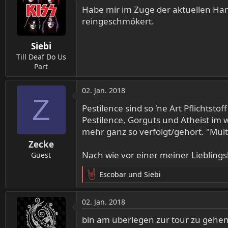
t
Habe mir im Zuge der aktuellen Hamm
i
reingeschmökert.
o
n
Siebi
e
n
Till Deaf Do Us
:
Part
02. Jan. 2018
Z
Pestilence sind so 'ne Art Pflichtsto
Pestilence, Gorguts und Atheist im 
mehr ganz so verfolgt/gehört. "Mult
Zecke
Nach wie vor einer meiner Lieblings
Guest
Escobar
und
Siebi
R
e
a
02. Jan. 2018
k
t
bin am überlegen zur tour zu gehen 
i