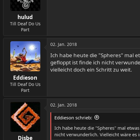
o
n
hulud
e
n
Till Deaf Do Us
:
Part
02. Jan. 2018
Ich habe heute die "Spheres" mal e
gefloppt ist finde ich nicht verwund
vielleicht doch ein Schritt zu weit.
Eddieson
Till Deaf Do Us
Part
02. Jan. 2018
Eddieson schrieb:
Ich habe heute die "Spheres" mal etwas
nicht verwunderlich. Vielleicht wäre es 
Disbe