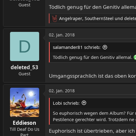
Guest
Tödlich genug für den Genitiv allem
Angelraper
,
SouthernSteel
und
delet
R
e
a
02. Jan. 2018
k
D
t
salamander81 schrieb:
i
o
Tödlich genug für den Genitiv allemal.
n
deleted_53
e
n
Guest
Umgangssprachlich ist das oben ko
:
02. Jan. 2018
Lobi schrieb:
So euphorisch wegen dem Album? Für mi
Pestilence gerechter wird. Trotzdem ne
Eddieson
Till Deaf Do Us
Euphorisch ist übertrieben, aber ich
Part