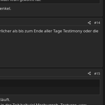
enkel.
#14
rlicher als bis zum Ende aller Tage Testimony oder die
#15
läuft.
n der Zeit halt viel Meshuggah, Textures, usw...