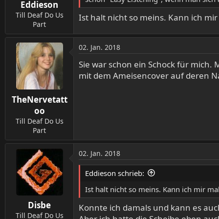
Eddieson
Till Deaf Do Us
Ist halt nicht so meins. Kann ich m
Part
02. Jan. 2018
Sie war schon ein Schock für mich. M
mit dem Ameisencover auf deren Na
TheNervetatt
oo
Till Deaf Do Us
Part
02. Jan. 2018
Eddieson schrieb:
Ist halt nicht so meins. Kann ich mir 
Disbe
Konnte ich damals und kann es auch
Till Deaf Do Us
Aber ich hatte die Scheibe eben auc