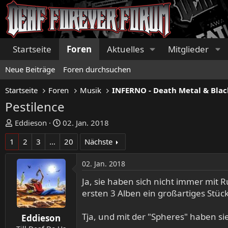
Startseite
Foren
Aktuelles
Mitglieder
Neue Beiträge
Foren durchsuchen
Startseite
Foren
Musik
INFERNO - Death Metal & Blac
Pestilence
E
E
Eddieson
02. Jan. 2018
r
r
1
2
3
…
20
Nächste
s
s
t
t
02. Jan. 2018
e
e
l
l
Ja, sie haben sich nicht immer mit
l
l
ersten 3 Alben ein großartiges Stü
e
t
r
a
Tja, und mit der "Spheres" haben si
Eddieson
m