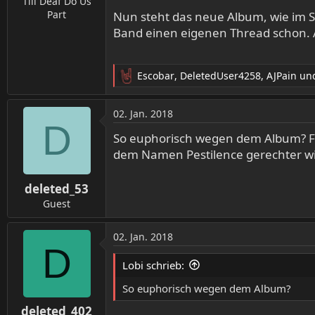
Till Deaf Do Us
Part
Nun steht das neue Album, wie im S
Band einen eigenen Thread schon. Al
Escobar
,
DeletedUser4258
,
AJPain
und
R
e
a
02. Jan. 2018
k
D
t
So euphorisch wegen dem Album? Für
i
dem Namen Pestilence gerechter wir
o
n
deleted_53
e
n
Guest
:
02. Jan. 2018
D
Lobi schrieb:
So euphorisch wegen dem Album?
deleted_402