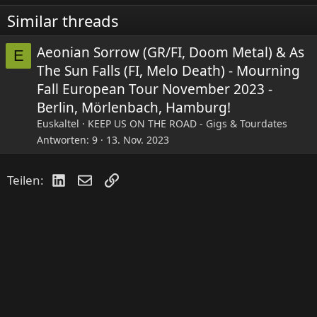
i
Similar threads
o
n
e
Aeonian Sorrow (GR/FI, Doom Metal) & As
E
n
The Sun Falls (FI, Melo Death) - Mourning
:
Fall European Tour November 2023 -
Berlin, Mörlenbach, Hamburg!
Euskaltel
KEEP US ON THE ROAD - Gigs & Tourdates
Antworten
9
13. Nov. 2023
LinkedIn
E-Mail
Link
Teilen: