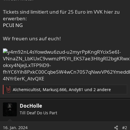
Tickets sind limitiert und für 25 Euro im VVK hier zu
erwerben:
PCUI NG
Wir freuen uns auf euch!
Alchemicultist
,
MarkusJ.666
,
Andy81
und 2 andere
R
e
a
DocHolle
k
Till Deaf Do Us Part
t
i
o
16. Jan. 2024
#2