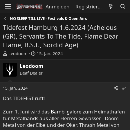
Anmelden
Registrieren
NO SLEEP TILL LIVE - Festivals & Open Airs
Tidefest Hamburg 1.6.2024 (Achelous
(GR), Servants To The Tide, Flame Dear
Flame, B.S.T., Sordid Age)
E
E
Leodoom
15. Jan. 2024
r
r
s
s
Leodoom
t
t
Deaf Dealer
e
e
l
l
15. Jan. 2024
#1
l
l
e
t
Das TIDEFEST ruft!
r
a
m
Zum 1. Juni wird das
Bambi galore
zum Heimathafen
für Metalbands aus aller Herren Gewässer - Doom
Metal von der Elbe und der Oker, Thrash Metal von