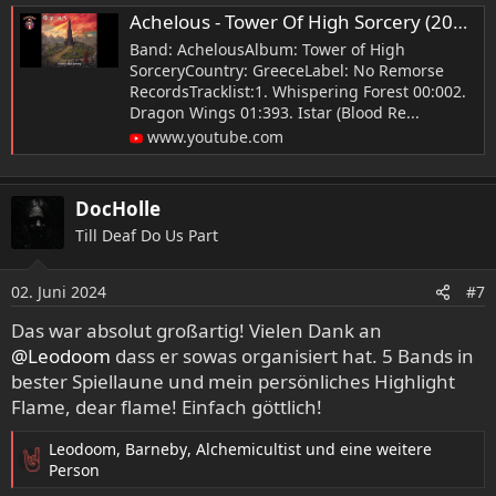
Achelous - Tower Of High Sorcery (2024)
Band: AchelousAlbum: Tower of High
SorceryCountry: GreeceLabel: No Remorse
RecordsTracklist:1. Whispering Forest 00:002.
Dragon Wings 01:393. Istar (Blood Re...
www.youtube.com
DocHolle
Till Deaf Do Us Part
02. Juni 2024
#7
Das war absolut großartig! Vielen Dank an
@Leodoom
dass er sowas organisiert hat. 5 Bands in
bester Spiellaune und mein persönliches Highlight
Flame, dear flame! Einfach göttlich!
Leodoom
,
Barneby
,
Alchemicultist
und eine weitere
R
Person
e