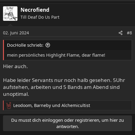
a
Necrofiend
k
t
Till Deaf Do Us Part
i
o
02. Juni 2024
n
#8
e
n
DocHolle schrieb:
:
mein persönliches Highlight Flame, dear flame!
Hier auch.
Habe leider Servants nur noch halb gesehen. 5Uhr
aufstehen, arbeiten und 5 Bands am Abend sind
unoptimal.
Leodoom
,
Barneby
und
Alchemicultist
R
e
a
Du musst dich einloggen oder registrieren, um hier zu
k
antworten.
t