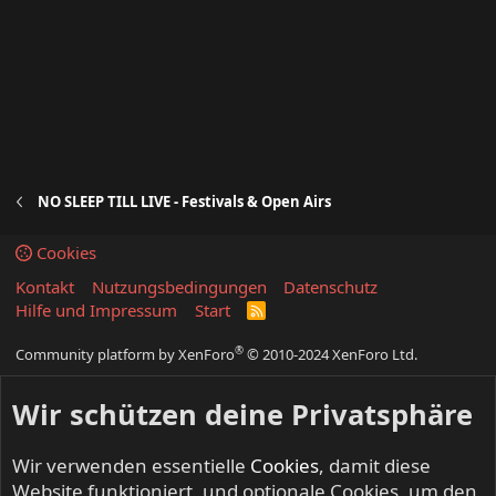
NO SLEEP TILL LIVE - Festivals & Open Airs
Cookies
Kontakt
Nutzungsbedingungen
Datenschutz
Hilfe und Impressum
Start
R
S
S
®
Community platform by XenForo
© 2010-2024 XenForo Ltd.
Wir schützen deine Privatsphäre
Wir verwenden essentielle
Cookies
, damit diese
Website funktioniert, und optionale Cookies, um den