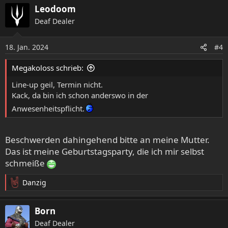
a
Leodoom
k
Deaf Dealer
t
i
o
18. Jan. 2024
#4
n
e
Megakoloss schrieb:
n
:
Line-up geil, Termin nicht.
Kack, da bin ich schon anderswo in der
Anwesenheitspflicht.
Beschwerden dahingehend bitte an meine Mutter.
Das ist meine Geburtstagsparty, die ich mir selbst
schmeiße
Danzig
R
e
a
Born
k
Deaf Dealer
t