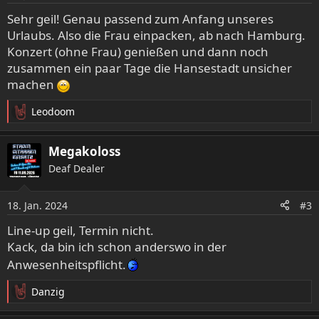
n
e
Sehr geil! Genau passend zum Anfang unseres
n
Urlaubs. Also die Frau einpacken, ab nach Hamburg.
:
Konzert (ohne Frau) genießen und dann noch
zusammen ein paar Tage die Hansestadt unsicher
machen
Leodoom
R
e
a
Megakoloss
k
Deaf Dealer
t
i
o
18. Jan. 2024
#3
n
e
Line-up geil, Termin nicht.
n
Kack, da bin ich schon anderswo in der
:
Anwesenheitspflicht.
Danzig
R
e