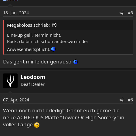
i
o
18. Jan. 2024
#5
n
e
Megakoloss schrieb:
n
:
Line-up geil, Termin nicht.
Kack, da bin ich schon anderswo in der
Anwesenheitspflicht.
Das geht mir leider genauso
Leodoom
Deaf Dealer
07. Apr. 2024
#6
Wenn noch nicht erledigt: Gönnt euch gerne die
neue ACHELOUS-Platte "Tower Or High Sorcery" in
voller Länge