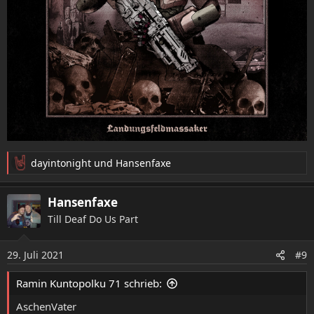
dayintonight
und
Hansenfaxe
R
e
a
Hansenfaxe
k
Till Deaf Do Us Part
t
i
o
29. Juli 2021
#9
n
e
Ramin Kuntopolku 71 schrieb:
n
:
AschenVater