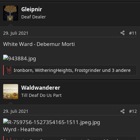
e
a
Gleipnir
k
Deaf Dealer
t
i
o
29. Juli 2021
#11
n
e
White Ward - Debemur Morti
n
:
Ironborn
,
WitheringHeights
,
Frostgrinder
und 3 andere
R
e
a
Waldwanderer
k
Till Deaf Do Us Part
t
i
o
29. Juli 2021
#12
n
e
n
Wyrd - Heathen
: