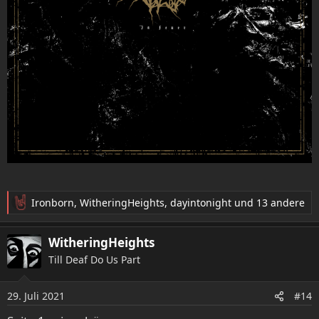
Ironborn
,
WitheringHeights
,
dayintonight
und 13 andere
R
e
a
WitheringHeights
k
Till Deaf Do Us Part
t
i
o
29. Juli 2021
#14
n
e