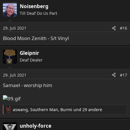
a
Noisenberg
k
Till Deaf Do Us Part
t
i
o
29. Juli 2021
#16
n
e
Blood Moon Zenith - S/t Vinyl
n
:
Gleipnir
Deaf Dealer
29. Juli 2021
#17
Samael - worship him
aswang
,
Southern Man
,
Burmi
und 29 andere
R
e
a
unholy-force
k