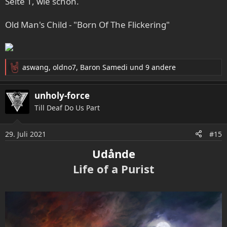
Seite 1, wie schön.
n
:
Old Man's Child - "Born Of The Flickering"
aswang
,
oldno7
,
Baron Samedi
und 9 andere
R
e
a
unholy-force
k
Till Deaf Do Us Part
t
i
o
29. Juli 2021
#15
n
e
Udånde
n
Life of a Purist
: