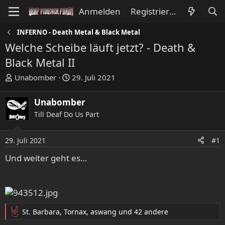
Anmelden
Registrieren
INFERNO - Death Metal & Black Metal
Welche Scheibe läuft jetzt? - Death &
Black Metal II
E
E
Unabomber
29. Juli 2021
r
r
s
s
Unabomber
t
t
Till Deaf Do Us Part
e
e
l
l
l
l
29. Juli 2021
#1
e
t
Und weiter geht es…
r
a
m
St. Barbara
,
Tornax
,
aswang
und 42 andere
R