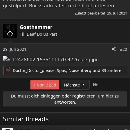
gestolpert. Bockstarkes Teil, unbedingt antesten!
Zuletzt bearbeitet:
29. Juli 2021
Goathammer
Till Deaf Do Us Part
29. Juli 2021
#20
Doctor_Doctor_please
,
Spas
,
Noisenberg
und 33 andere
R
e
a
Letzte
1 von 3238
Nächste
k
t
Du musst dich einloggen oder registrieren, um hier zu
i
antworten.
o
n
e
Similar threads
n
: