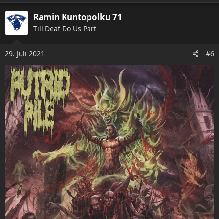
a
Ramin Kuntopolku 71
k
t
Till Deaf Do Us Part
i
o
29. Juli 2021
n
#6
e
n
: