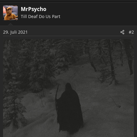
e
a
MrPsycho
k
Till Deaf Do Us Part
t
i
o
29. Juli 2021
#2
n
e
n
: