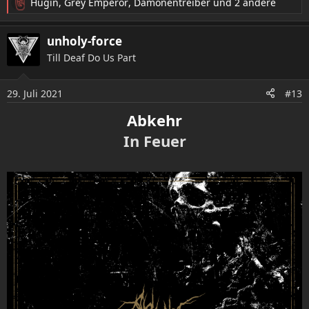
Hugin
,
Grey Emperor
,
Dämonentreiber
und 2 andere
R
e
a
unholy-force
k
Till Deaf Do Us Part
t
i
o
29. Juli 2021
#13
n
e
Abkehr
n
In Feuer
: