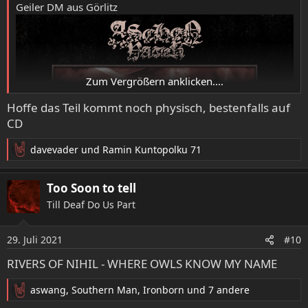
Geiler DM aus Görlitz
Zum Vergrößern anklicken....
Hoffe das Teil kommt noch physisch, bestenfalls auf
CD
davevader
und
Ramin Kuntopolku 71
R
e
a
Too Soon to tell
k
Till Deaf Do Us Part
t
i
o
29. Juli 2021
#10
n
e
RIVERS OF NIHIL - WHERE OWLS KNOW MY NAME
n
:
aswang
,
Southern Man
,
Ironborn
und 7 andere
R