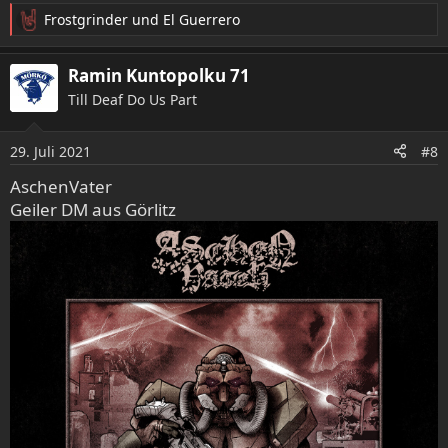
Frostgrinder
und
El Guerrero
R
e
a
Ramin Kuntopolku 71
k
Till Deaf Do Us Part
t
i
o
29. Juli 2021
#8
n
e
AschenVater
n
Geiler DM aus Görlitz
: