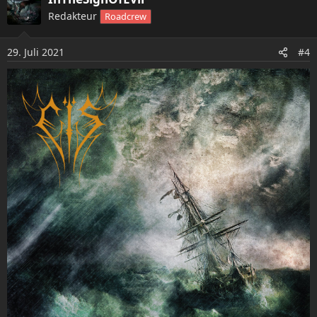
k
Redakteur
Roadcrew
t
i
o
29. Juli 2021
#4
n
e
n
: