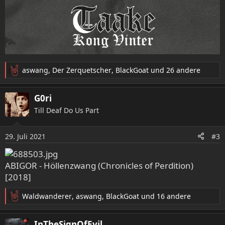
aswang
,
Der Zerquetscher
,
BlackGoat
und 26 andere
R
e
a
G0ri
k
Till Deaf Do Us Part
t
i
o
29. Juli 2021
#3
n
e
n
ABIGOR - Höllenzwang (Chronicles of Perdition)
:
[2018]
Waldwanderer
,
aswang
,
BlackGoat
und 16 andere
R
e
a
InTheSignOfEvil