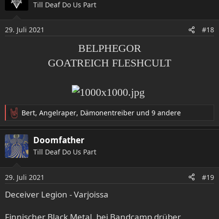
Till Deaf Do Us Part
t
i
o
29. Juli 2021
#18
n
e
BELPHEGOR
n
GOATREICH FLESHCULT
:
Bert
,
Angelraper
,
Dämonentreiber
und 9 andere
R
e
a
Doomfather
k
Till Deaf Do Us Part
t
i
o
29. Juli 2021
#19
n
e
Deceiver Legion - Varjoissa
n
:
Finnischer Black Metal, bei Bandcamp drüber