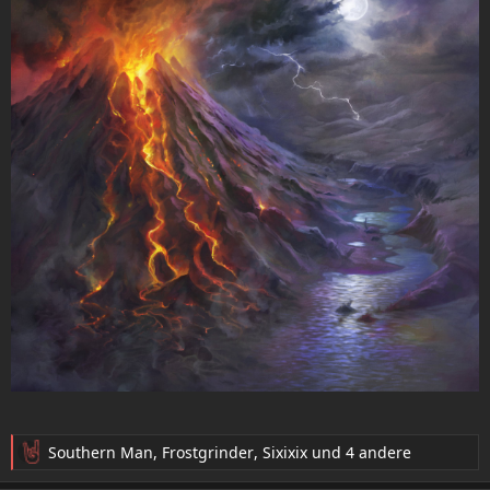
Southern Man
,
Frostgrinder
,
Sixixix
und 4 andere
R
e