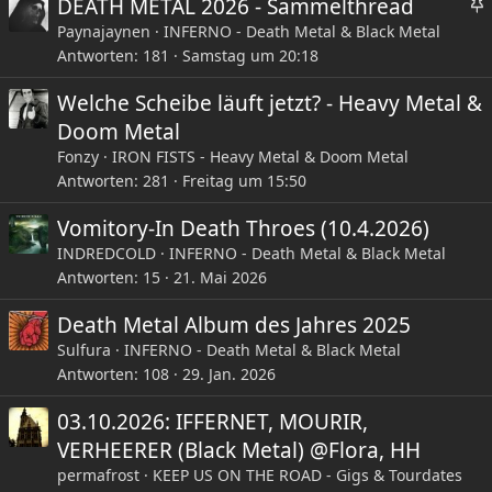
DEATH METAL 2026 - Sammelthread
Paynajaynen
INFERNO - Death Metal & Black Metal
Antworten
181
Samstag um 20:18
Welche Scheibe läuft jetzt? - Heavy Metal &
Doom Metal
i
Fonzy
IRON FISTS - Heavy Metal & Doom Metal
Antworten
281
Freitag um 15:50
t
Vomitory-In Death Throes (10.4.2026)
INDREDCOLD
INFERNO - Death Metal & Black Metal
Antworten
15
21. Mai 2026
Death Metal Album des Jahres 2025
Sulfura
INFERNO - Death Metal & Black Metal
Antworten
108
29. Jan. 2026
03.10.2026: IFFERNET, MOURIR,
VERHEERER (Black Metal) @Flora, HH
permafrost
KEEP US ON THE ROAD - Gigs & Tourdates