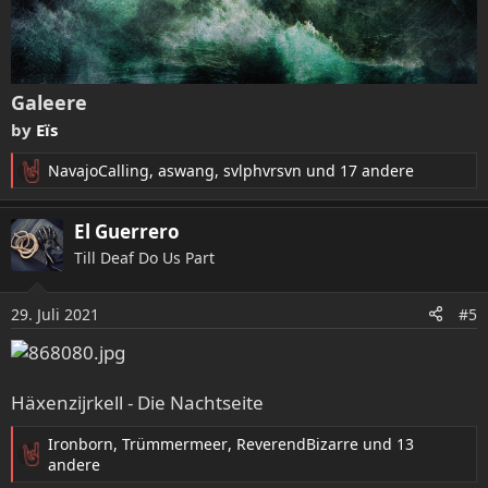
Galeere
by
Eïs
NavajoCalling
,
aswang
,
svlphvrsvn
und 17 andere
R
e
a
El Guerrero
k
Till Deaf Do Us Part
t
i
o
29. Juli 2021
#5
n
e
n
:
Häxenzijrkell - Die Nachtseite
Ironborn
,
Trümmermeer
,
ReverendBizarre
und 13
R
andere
e