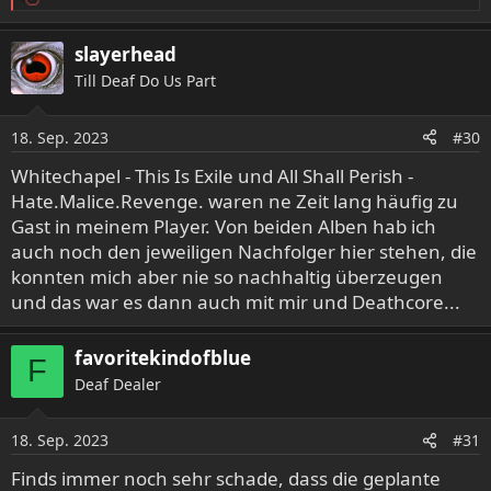
R
e
a
slayerhead
k
Till Deaf Do Us Part
t
i
o
18. Sep. 2023
#30
n
e
Whitechapel - This Is Exile und All Shall Perish -
n
Hate.Malice.Revenge. waren ne Zeit lang häufig zu
:
Gast in meinem Player. Von beiden Alben hab ich
auch noch den jeweiligen Nachfolger hier stehen, die
konnten mich aber nie so nachhaltig überzeugen
und das war es dann auch mit mir und Deathcore...
favoritekindofblue
F
Deaf Dealer
18. Sep. 2023
#31
Finds immer noch sehr schade, dass die geplante