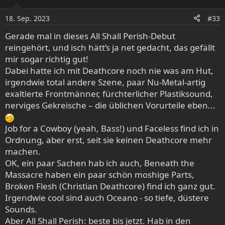
18. Sep. 2023
#33
Gerade mal in dieses All Shall Perish-Debut
reingehört, und isch hätt’s ja net gedacht, das gefällt
mir sogar richtig gut!
Dabei hatte ich mit Deathcore noch nie was am Hut,
irgendwie total andere Szene, paar Nu-Metal-artig
exaltierte Frontmänner, fürchterlicher Plastiksound,
nerviges Gekreische – die üblichen Vorurteile eben...
Job for a Cowboy (yeah, Bass!) und Faceless find ich in
Ordnung, aber erst, seit sie keinen Deathcore mehr
machen.
OK, ein paar Sachen hab ich auch, Beneath the
Massacre haben ein paar schön moshige Parts,
Broken Flesh (Christian Deathcore) find ich ganz gut.
Irgendwie cool sind auch Oceano - so tiefe, düstere
Sounds.
Aber All Shall Perish: beste bis jetzt. Hab in den