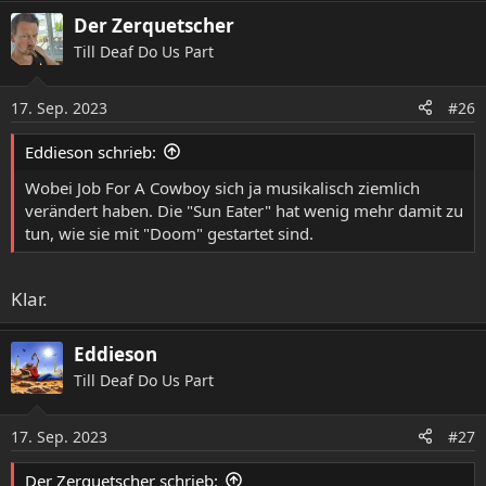
a
Der Zerquetscher
k
t
Till Deaf Do Us Part
i
o
17. Sep. 2023
n
#26
e
n
Eddieson schrieb:
:
Wobei Job For A Cowboy sich ja musikalisch ziemlich
verändert haben. Die "Sun Eater" hat wenig mehr damit zu
tun, wie sie mit "Doom" gestartet sind.
Klar.
Eddieson
Till Deaf Do Us Part
17. Sep. 2023
#27
Der Zerquetscher schrieb: