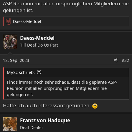
ASP-Reunion mit allen ursprünglichen Mitgliedern nie
gelungen ist.
Daess-Meddel
R
e
a
Daess-Meddel
k
Till Deaf Do Us Part
t
i
o
18. Sep. 2023
#32
n
e
MySc schrieb:
n
:
Finds immer noch sehr schade, dass die geplante ASP-
Reunion mit allen ursprünglichen Mitgliedern nie
gelungen ist.
Hätte ich auch interessant gefunden.
Frantz von Hadoque
Deaf Dealer