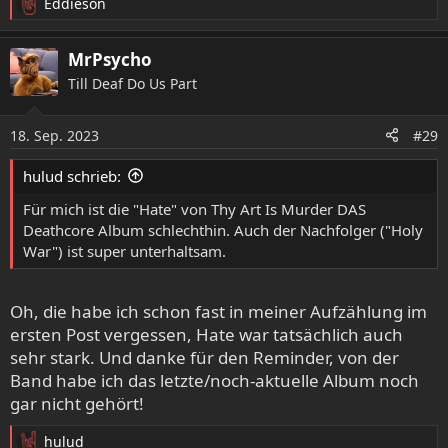
Eddieson
R
e
a
MrPsycho
k
Till Deaf Do Us Part
t
i
o
18. Sep. 2023
#29
n
e
hulud schrieb:
n
:
Für mich ist die "Hate" von Thy Art Is Murder DAS
Deathcore Album schlechthin. Auch der Nachfolger ("Holy
War") ist super unterhaltsam.
Oh, die habe ich schon fast in meiner Aufzählung im
ersten Post vergessen, Hate war tatsächlich auch
sehr stark. Und danke für den Reminder, von der
Band habe ich das letzte/noch-aktuelle Album noch
gar nicht gehört!
hulud