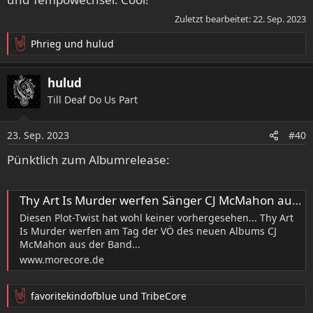
Zuletzt bearbeitet:
22. Sep. 2023
Phrieg
und
hulud
R
e
a
hulud
k
Till Deaf Do Us Part
t
i
o
23. Sep. 2023
#40
n
e
Pünktlich zum Albumrelease:
n
:
Thy Art Is Murder werfen Sänger CJ McMahon aus der Band | MoreCore.de
Diesen Plot-Twist hat wohl keiner vorhergesehen... Thy Art
Is Murder werfen am Tag der VÖ des neuen Albums CJ
McMahon aus der Band...
www.morecore.de
favoritekindofblue
und
TribeCore
R