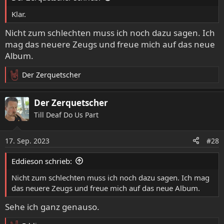
Klar.
Nicht zum schlechten muss ich noch dazu sagen. Ich
mag das neuere Zeugs und freue mich auf das neue
Album.
Der Zerquetscher
R
e
a
Der Zerquetscher
k
Till Deaf Do Us Part
t
i
o
17. Sep. 2023
#28
n
e
Eddieson schrieb:
n
:
Nicht zum schlechten muss ich noch dazu sagen. Ich mag
das neuere Zeugs und freue mich auf das neue Album.
Sehe ich ganz genauso.