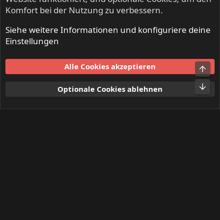
Komfort bei der Nutzung zu verbessern.
Siehe weitere Informationen und konfiguriere deine
INFERNO - Death Metal & Black Metal
Einstellungen
Cookies
Alle Cookies akzeptieren
Obe
Kontakt
Nutzungsbedingungen
Datenschutz
Hilfe und Impressum
Start
R
Unt
Optionale Cookies ablehnen
S
S
®
Community platform by XenForo
© 2010-2024 XenForo Ltd.