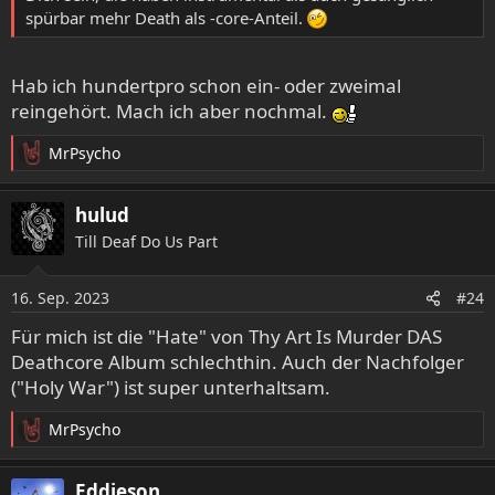
spürbar mehr Death als -core-Anteil.
Hab ich hundertpro schon ein- oder zweimal
reingehört. Mach ich aber nochmal.
MrPsycho
R
e
a
hulud
k
Till Deaf Do Us Part
t
i
o
16. Sep. 2023
#24
n
e
Für mich ist die "Hate" von Thy Art Is Murder DAS
n
Deathcore Album schlechthin. Auch der Nachfolger
:
("Holy War") ist super unterhaltsam.
MrPsycho
R
e
a
Eddieson