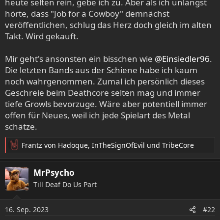
heute selten rein, gebe ich zu. Aber als ich unlängst
hörte, dass "Job for a Cowboy" demnächst
veröffentlichen, schlug das Herz doch gleich im alten
Takt. Wird gekauft.
Mir geht's ansonsten ein bisschen wie
@Einsiedler96
.
Die letzten Bands aus der Schiene habe ich kaum
noch wahrgenommen. Zumal ich persönlich dieses
Geschreie beim Deathcore selten mag und immer
tiefe Growls bevorzuge. Wäre aber potentiell immer
offen für Neues, weil ich jede Spielart des Metal
schätze.
Frantz von Hadoque
,
InTheSignOfEvil
und
TribeCore
R
e
a
MrPsycho
k
Till Deaf Do Us Part
t
i
o
16. Sep. 2023
#22
n