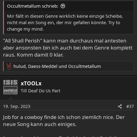
Occultmetallum schrieb:
Mir fällt in diesen Genre wirklich keine einzige Scheibe,
nicht mal ein Song ein, der mir gefallen könnte. Try to
change my mind.
"All Shall Perish" kann man durchaus mal antesten
aber ansonsten bin ich auch bei dem Genre komplett
raus. Komm damit 0 klar.
hulud
,
Daess-Meddel
und
Occultmetallum
R
e
a
xTOOLx
k
Till Deaf Do Us Part
t
i
o
19. Sep. 2023
#37
n
e
Job for a cowboy finde ich schon ziemlich nice. Der
n
neue Song kann auch einiges.
: