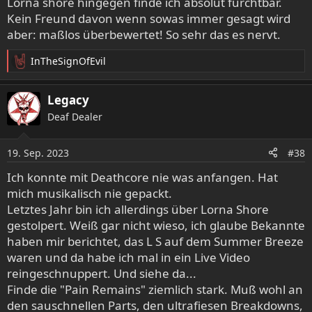
Lorna shore hingegen finde ich absolut furchtbar.
Kein Freund davon wenn sowas immer gesagt wird
aber: maßlos überbewertet! So sehr das es nervt.
InTheSignOfEvil
R
e
a
Legacy
k
Deaf Dealer
t
i
o
19. Sep. 2023
#38
n
e
Ich konnte mit Deathcore nie was anfangen. Hat
n
mich musikalisch nie gepackt.
:
Letztes Jahr bin ich allerdings über Lorna Shore
gestolpert. Weiß gar nicht wieso, ich glaube Bekannte
haben mir berichtet, das L S auf dem Summer Breeze
waren und da habe ich mal in ein Live Video
reingeschnuppert. Und siehe da...
Finde die "Pain Remains" ziemlich stark. Muß wohl an
den sauschnellen Parts, den ultrafiesen Breakdowns,