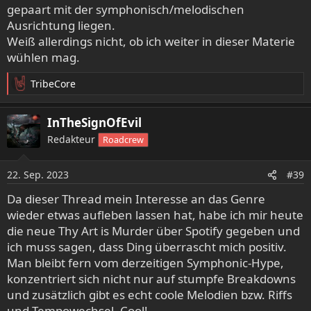
gepaart mit der symphonisch/melodischen
Ausrichtung liegen.
Weiß allerdings nicht, ob ich weiter in dieser Materie
wühlen mag.
TribeCore
R
e
a
InTheSignOfEvil
k
Redakteur
Roadcrew
t
i
o
22. Sep. 2023
#39
n
e
Da dieser Thread mein Interesse an das Genre
n
wieder etwas aufleben lassen hat, habe ich mir heute
:
die neue Thy Art is Murder über Spotify gegeben und
ich muss sagen, dass Ding überrascht mich positiv.
Man bleibt fern vom derzeitigen Symphonic-Hype,
konzentriert sich nicht nur auf stumpfe Breakdowns
und zusätzlich gibt es echt coole Melodien bzw. Riffs
und Tempowechsel. Cool!