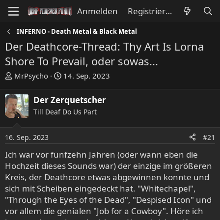
Anmelden
Registrieren
INFERNO - Death Metal & Black Metal
Der Deathcore-Thread: Thy Art Is Lorna
Shore To Prevail, oder sowas...
E
E
MrPsycho
14. Sep. 2023
r
r
s
s
Der Zerquetscher
t
t
Till Deaf Do Us Part
e
e
l
l
l
l
16. Sep. 2023
#21
e
t
Ich war vor fünfzehn Jahren (oder wann eben die
r
a
Hochzeit dieses Sounds war) der einzige im größeren
m
Kreis, der Deathcore etwas abgewinnen konnte und
sich mit Scheiben eingedeckt hat. "Whitechapel",
"Through the Eyes of the Dead", "Despised Icon" und
vor allem die genialen "Job for a Cowboy". Höre ich