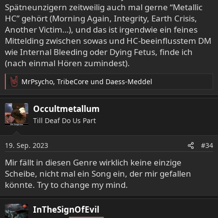
Spätneunzigern zeitweilig auch mal gerne “Metallic
HC” gehört (Morning Again, Integrity, Earth Crisis,
Another Victim…), und das ist irgendwie ein feines
Mittelding zwischen sowas und HC-beeinflusstem DM
wie Internal Bleeding oder Dying Fetus, finde ich
(nach einmal Hören zumindest).
MrPsycho
,
TribeCore
und
Daess-Meddel
R
e
a
Occultmetallum
k
Till Deaf Do Us Part
t
i
o
19. Sep. 2023
#34
n
e
Mir fällt in diesen Genre wirklich keine einzige
n
Scheibe, nicht mal ein Song ein, der mir gefallen
:
könnte. Try to change my mind.
InTheSignOfEvil