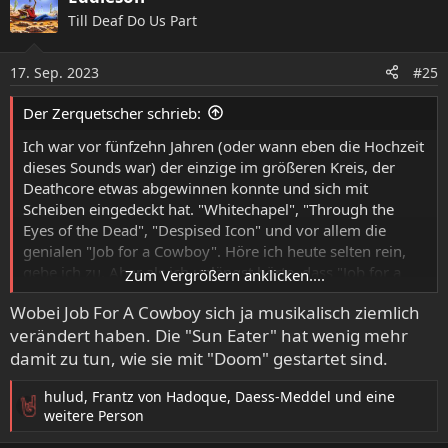
k
Till Deaf Do Us Part
t
i
o
17. Sep. 2023
#25
n
e
Der Zerquetscher schrieb:
n
:
Ich war vor fünfzehn Jahren (oder wann eben die Hochzeit
dieses Sounds war) der einzige im größeren Kreis, der
Deathcore etwas abgewinnen konnte und sich mit
Scheiben eingedeckt hat. "Whitechapel", "Through the
Eyes of the Dead", "Despised Icon" und vor allem die
genialen "Job for a Cowboy". Höre ich heute selten rein,
gebe ich zu. Aber als ich unlängst hörte, dass "Job for a
Zum Vergrößern anklicken....
Cowboy" demnächst veröffentlichen, schlug das Herz
Wobei Job For A Cowboy sich ja musikalisch ziemlich
doch gleich im alten Takt. Wird gekauft.
verändert haben. Die "Sun Eater" hat wenig mehr
damit zu tun, wie sie mit "Doom" gestartet sind.
hulud
,
Frantz von Hadoque
,
Daess-Meddel
und eine
R
weitere Person
e