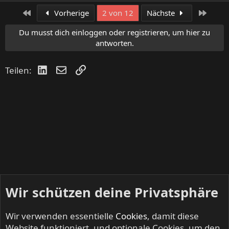
e
a
Erste
Letzte
Vorherige
2 von 12
Nächste
k
t
Du musst dich einloggen oder registrieren, um hier zu
i
antworten.
o
n
LinkedIn
E-Mail
Link
Teilen:
e
n
:
Wir schützen deine Privatsphäre
Wir verwenden essentielle
Cookies
, damit diese
Website funktioniert, und optionale Cookies, um den