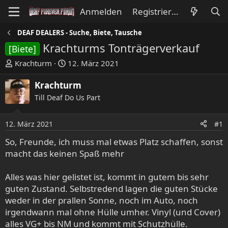
Anmelden
Registrieren
DEAF DEALERS - Suche, Biete, Tausche
Krachturms Tonträgerverkauf
[Biete]
E
E
Krachturm
12. März 2021
r
r
s
s
Krachturm
t
t
Till Deaf Do Us Part
e
e
l
l
12. März 2021
#1
l
l
e
t
So, Freunde, ich muss mal etwas Platz schaffen, sonst
r
a
macht das keinen Spaß mehr
m
Alles was hier gelistet ist, kommt in gutem bis sehr
guten Zustand. Selbstredend lagen die guten Stücke
weder in der prallen Sonne, noch im Auto, noch
irgendwann mal ohne Hülle umher. Vinyl (und Cover)
alles VG+ bis NM und kommt mit Schutzhülle.