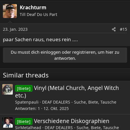
a
Krachturm
k
Till Deaf Do Us Part
t
i
o
23. Jan. 2023
#15
n
e
paar Sachen raus, neues rein ....
n
:
Du musst dich einloggen oder registrieren, um hier zu
antworten.
Similar threads
Vinyl (Metal Church, Angel Witch
[Biete]
etc.)
Spatenpauli
DEAF DEALERS - Suche, Biete, Tausche
Antworten
1
12. Okt. 2025
Verschiedene Diskographien
[Biete]
SirMetalhead
DEAF DEALERS - Suche, Biete, Tausche