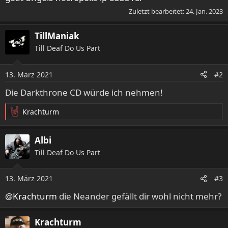
Zuletzt bearbeitet:
24. Jan. 2023
TillManiak
Till Deaf Do Us Part
13. März 2021
#2
Die Darkthrone CD würde ich nehmen!
Krachturm
R
e
a
Albi
k
Till Deaf Do Us Part
t
i
o
13. März 2021
#3
n
e
@Krachturm
die Neander gefällt dir wohl nicht mehr?
n
:
Krachturm