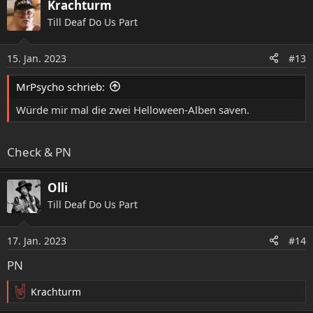
Krachturm
Till Deaf Do Us Part
15. Jan. 2023
#13
MrPsycho schrieb:
Würde mir mal die zwei Helloween-Alben saven.
Check & PN
Olli
Till Deaf Do Us Part
17. Jan. 2023
#14
PN
Krachturm
R
e