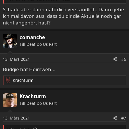
Schade aber dann natürlich verständlich. Dann gehe
ich mal davon aus, dass du dir die Aktuelle noch gar
nicht angehört hast?
comanche
Till Deaf Do Us Part
13. März 2021
#6
Budgie hat Heimweh...
Krachturm
R
e
a
Krachturm
k
Till Deaf Do Us Part
t
i
o
13. März 2021
#7
n
e