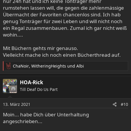
nur 24h hat und ich keine Tonträger mehr
rumstehen lassen will, die gegen die zahlenmässige
Übermacht der Favoriten chancenlos sind. Ich hab
genug Tonträger für zwei Leben und will nicht noch
ein Regal zusammenbauen. Zumal ich gar nicht weiß
wohin....
Mit Büchern gehts mir genauso.
Vielleicht mache ich noch einen Bücherthread auf.
ChaNoir
,
WitheringHeights
und
Albi
R
e
a
HOA-Rick
k
Till Deaf Do Us Part
t
i
o
13. März 2021
#10
n
e
Moin... habe Dich über Unterhaltung
n
angeschrieben...
: