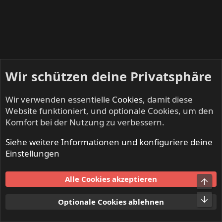
Wir schützen deine Privatsphäre
Wir verwenden essentielle
Cookies
, damit diese
Website funktioniert, und optionale Cookies, um den
Komfort bei der Nutzung zu verbessern.
Siehe weitere Informationen und konfiguriere deine
DEAF DEALERS - Suche, Biete, Tausche
Einstellungen
Cookies
Alle Cookies akzeptieren
Obe
Kontakt
Nutzungsbedingungen
Datenschutz
Hilfe und Impressum
Start
R
Unt
Optionale Cookies ablehnen
S
S
®
Community platform by XenForo
© 2010-2024 XenForo Ltd.