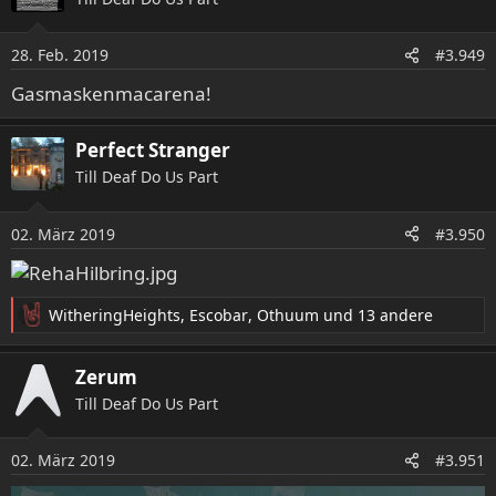
28. Feb. 2019
#3.949
Gasmaskenmacarena!
Perfect Stranger
Till Deaf Do Us Part
02. März 2019
#3.950
WitheringHeights
,
Escobar
,
Othuum
und 13 andere
R
e
a
Zerum
k
Till Deaf Do Us Part
t
i
o
02. März 2019
#3.951
n
e