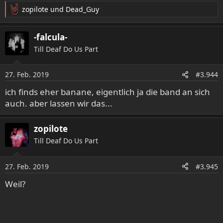
zopilote
und
Dead_Guy
R
e
a
-falcula-
k
Till Deaf Do Us Part
t
i
o
27. Feb. 2019
#3.944
n
e
ich finds eher banane, eigentlich ja die band an sich
n
auch. aber lassen wir das...
:
zopilote
Till Deaf Do Us Part
27. Feb. 2019
#3.945
Weil?