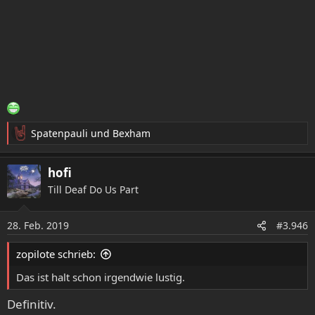
Spatenpauli
und
Bexham
R
e
a
hofi
k
Till Deaf Do Us Part
t
i
o
28. Feb. 2019
#3.946
n
e
zopilote schrieb:
n
:
Das ist halt schon irgendwie lustig.
Definitiv.