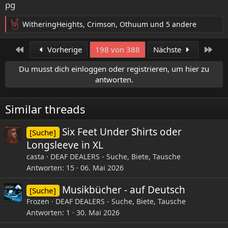
:
WitheringHeights
,
Crimson
,
Othuum
und 5 andere
R
e
a
Erste
Letz
Vorherige
198 von 388
Nächste
k
t
Du musst dich einloggen oder registrieren, um hier zu
i
antworten.
o
n
e
Similar threads
n
:
Six Feet Under Shirts oder
[Suche]
Longsleeve in XL
casta
DEAF DEALERS - Suche, Biete, Tausche
Antworten
15
06. Mai 2026
Musikbücher - auf Deutsch
[Suche]
Frozen
DEAF DEALERS - Suche, Biete, Tausche
Antworten
1
30. Mai 2026