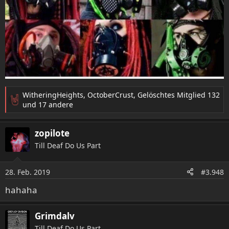
WitheringHeights
,
OctoberCrust
,
Gelöschtes Mitglied 132
R
und 17 andere
e
a
zopilote
k
t
Till Deaf Do Us Part
i
o
28. Feb. 2019
n
#3.948
e
hahaha
n
:
Grimdalv
Till Deaf Do Us Part