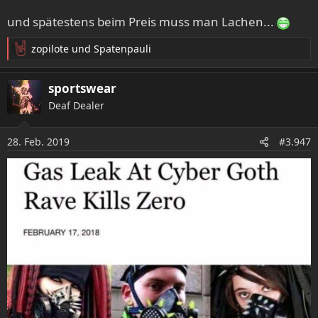
und spätestens beim Preis muss man Lachen...
zopilote
und
Spatenpauli
R
e
a
sportswear
k
Deaf Dealer
t
i
o
28. Feb. 2019
#3.947
n
e
n
: