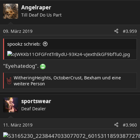
a
Angelraper
k
t
Till Deaf Do Us Part
i
o
09. März 2019
n
#3.959
e
n
spookz schrieb:
:
"Eyehatedog".
WitheringHeights
,
OctoberCrust
,
Bexham
und eine
R
weitere Person
e
a
sportswear
k
t
Deaf Dealer
i
o
11. März 2019
n
#3.960
e
n