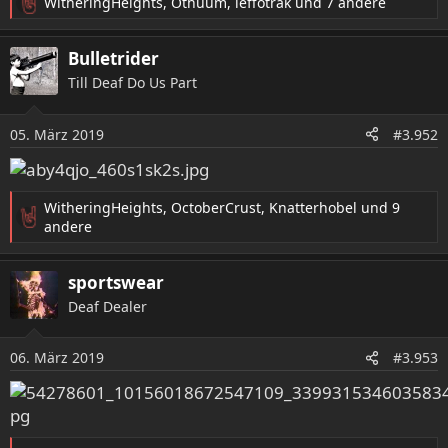
WitheringHeights
,
Othuum
,
leffotrak
und 7 andere
R
e
a
Bulletrider
k
Till Deaf Do Us Part
t
i
o
05. März 2019
#3.952
n
e
n
:
WitheringHeights
,
OctoberCrust
,
Knatterhobel
und 9
R
andere
e
a
sportswear
k
t
Deaf Dealer
i
o
06. März 2019
n
#3.953
e
n
: