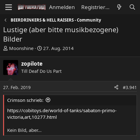
Anmelden
Registrieren
BEERDRINKERS & HELL RAISERS - Community
Lustige (aber bitte musikbezogene)
Bilder
E
E
Moonshine
27. Aug. 2014
r
r
s
s
zopilote
t
t
Till Deaf Do Us Part
e
e
l
l
l
l
27. Feb. 2019
#3.941
e
t
Crimson schrieb:
r
a
m
https://cobitoys.de/world-of-tanks/sabaton-primo-
victoria,art,10277.html
Kein Bild, aber...