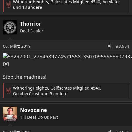
WitheringHeights
,
Gelöschtes Mitglied 4540
,
Acrylator
R
und 13 andere
e
a
Thorrior
k
t
Deaf Dealer
i
o
06. März 2019
n
#3.954
e
n
:
Stop the madness!
WitheringHeights
,
Gelöschtes Mitglied 4540
,
R
OctoberCrust
und 5 andere
e
a
Novocaine
k
t
Till Deaf Do Us Part
i
o