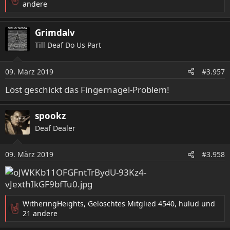
R
andere
e
a
Grimdalv
k
t
Till Deaf Do Us Part
i
o
09. März 2019
n
#3.957
e
Löst geschickt das Fingernagel-Problem!
n
:
spookz
Deaf Dealer
09. März 2019
#3.958
WitheringHeights
,
Gelöschtes Mitglied 4540
,
hulud
und
R
21 andere
e