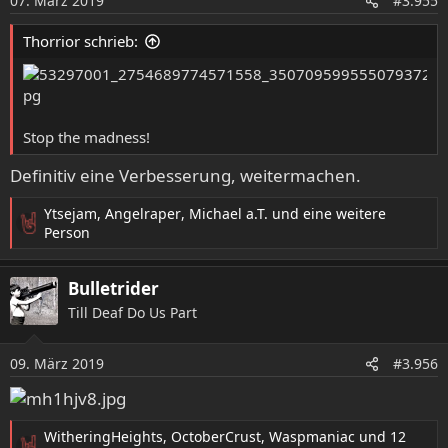
07. März 2019
n
#3.955
e
n
Thorrior schrieb:
:
Stop the madness!
Definitiv eine Verbesserung, weitermachen.
Ytsejam
,
Angelraper
,
Michael a.T.
und eine weitere
R
Person
e
a
Bulletrider
k
t
Till Deaf Do Us Part
i
o
09. März 2019
n
#3.956
e
n
:
WitheringHeights
,
OctoberCrust
,
Waspmaniac
und 12