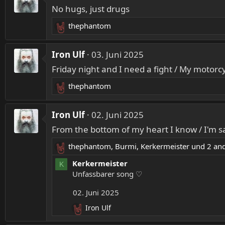
k
:
No hugs, just drugs
t
i
thephantom
R
o
e
n
a
Iron Ulf
03. Juni 2025
e
k
n
Friday night and I need a fight / My motorc
t
:
i
thephantom
R
o
e
n
a
Iron Ulf
02. Juni 2025
e
k
n
From the bottom of my heart I know / I'm s
t
:
i
thephantom
,
Burmi
,
Kerkermeister
und 2 an
R
o
e
Kerkermeister
n
K
a
Unfassbarer song ♡
e
k
n
02. Juni 2025
t
:
i
Iron Ulf
R
o
e
n