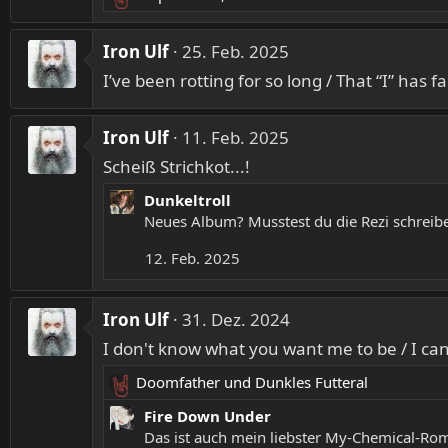
R
e
a
Iron Ulf
25. Feb. 2025
k
I’ve been rotting for so long / That “I” ha
t
i
o
Iron Ulf
11. Feb. 2025
n
Scheiß Strichkot...!
e
n
Dunkeltroll
:
Neues Album? Musstest du die Rezi schrei
12. Feb. 2025
Iron Ulf
31. Dez. 2024
I don't know what you want me to be / I can't
Doomfather
und
Dunkles Futteral
R
e
Fire Down Under
a
Das ist auch mein liebster My-Chemical-Rom