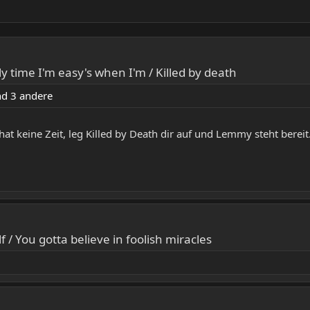
ly time I'm easy's when I'm / Killed by death
d 3 andere
 hat keine Zeit, leg Killed by Death dir auf und Lemmy steht bereit
 / You gotta believe in foolish miracles