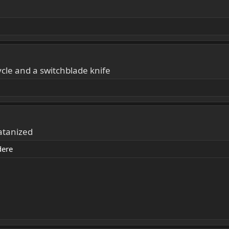
ycle and a switchblade knife
atanized
dere