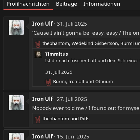
Profilnachrichten
Beiträge
Informationen
Iron Ulf
31. Juli 2025
'Cause I ain't gonna be, easy, easy / The on
thephantom
,
Wedekind Gisbertson
,
Burmi
un
R
e
Timmitus
a
Ist dir nach frischer Luft und dein Schreiner
k
31. Juli 2025
t
i
Burmi
,
Iron Ulf
und
Othuum
R
o
e
n
a
Iron Ulf
e
27. Juli 2025
k
n
Nobody ever told me / I found out for myself
t
:
i
thephantom
und
Riffs
o
R
n
e
e
a
Iron Ulf
15. Juni 2025
n