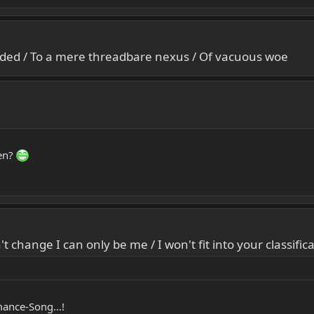
s faded / To a mere threadbare nexus / Of vacuous woe
ben?
 change I can only be me / I won't fit into your classifica
ance-Song...!