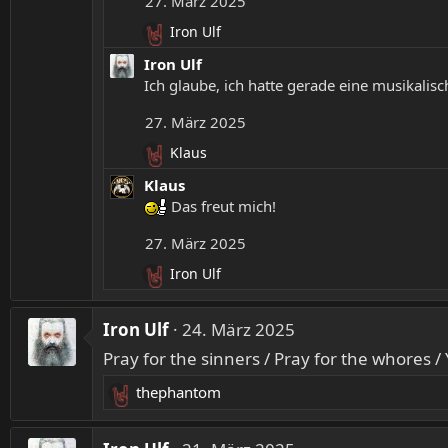
27. März 2025
t
:
i
Iron Ulf
R
o
e
Iron Ulf
n
a
Ich glaube, ich hatte gerade eine musikalisc
e
k
n
t
27. März 2025
:
i
Klaus
o
R
n
e
Klaus
e
a
Das freut mich!
n
k
:
t
27. März 2025
i
Iron Ulf
o
R
n
e
e
a
Iron Ulf
24. März 2025
n
k
:
Pray for the sinners / Pray for the whores /
t
i
thephantom
o
R
n
e
e
a