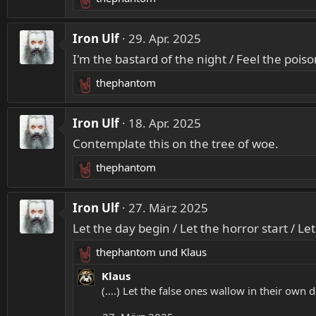
o
R
n
e
e
a
Iron Ulf
29. Apr. 2025
n
k
:
I'm the bastard of the night / Feel the poison
t
i
thephantom
R
o
e
n
a
Iron Ulf
18. Apr. 2025
e
k
n
Contemplate this on the tree of woe.
t
:
i
thephantom
R
o
e
n
a
Iron Ulf
27. März 2025
e
k
n
Let the day begin / Let the horror start / Let 
t
:
i
thephantom
und
Klaus
R
o
e
Klaus
n
a
(....) Let the false ones wallow in their own d
e
k
n