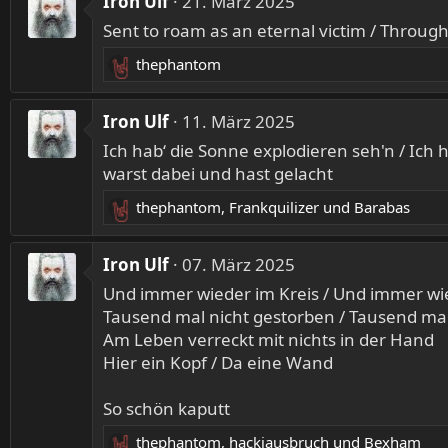
Iron Ulf
21. März 2025
n
k
:
Sent to roam as an eternal victim / Throu
t
i
thephantom
R
o
e
n
a
Iron Ulf
11. März 2025
e
k
n
Ich hab‘ die Sonne explodieren seh'n / Ich h
t
:
warst dabei und hast gelacht
i
o
thephantom
,
Frankquilizer
und
Barabas
R
n
e
e
a
n
Iron Ulf
07. März 2025
k
:
Und immer wieder im Kreis / Und immer wi
t
Tausend mal nicht gestorben / Tausend mal
i
Am Leben verreckt mit nichts in der Hand
o
Hier ein Kopf / Da eine Wand
n
e
n
So schön kaputt
:
thephantom
,
hackiausbruch
und
Bexham