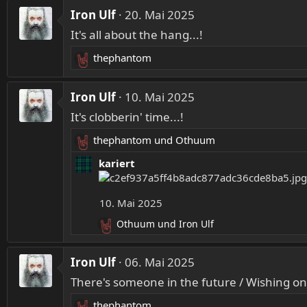
a
Iron Ulf
e
20. Mai 2025
k
n
It's all about the hang...!
t
:
i
thephantom
o
R
n
e
e
a
Iron Ulf
10. Mai 2025
n
k
:
It's clobberin' time...!
t
i
thephantom
und
Othuum
R
o
e
kariert
n
a
e
k
n
10. Mai 2025
t
:
i
Othuum
und
Iron Ulf
R
o
e
n
a
Iron Ulf
e
06. Mai 2025
k
n
There's someone in the future / Wishing on a
t
:
i
thephantom