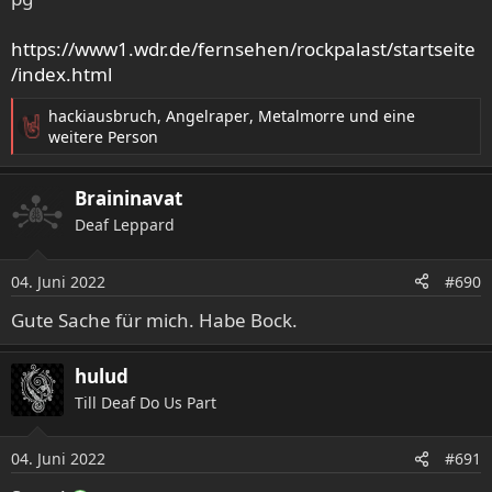
https://www1.wdr.de/fernsehen/rockpalast/startseite
/index.html
hackiausbruch
,
Angelraper
,
Metalmorre
und eine
R
weitere Person
e
a
Braininavat
k
t
Deaf Leppard
i
o
04. Juni 2022
n
#690
e
Gute Sache für mich. Habe Bock.
n
:
hulud
Till Deaf Do Us Part
04. Juni 2022
#691