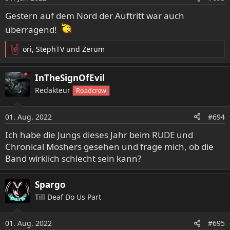
e
Gestern auf dem Nord der Auftritt war auch
n
:
überragend!
ori
,
StephTV
und
Zerum
R
e
a
InTheSignOfEvil
k
Redakteur
Roadcrew
t
i
o
01. Aug. 2022
#694
n
e
Ich habe die Jungs dieses Jahr beim RUDE und
n
Chronical Moshers gesehen und frage mich, ob die
:
Band wirklich schlecht sein kann?
Spargo
Till Deaf Do Us Part
01. Aug. 2022
#695