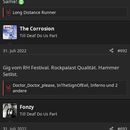
Same!
Long Distance Runner
R
e
a
The Corrosion
k
Till Deaf Do Us Part
t
i
o
31. Juli 2022
#692
n
e
n
Gig vom RH Festival. Rockpalast Qualität. Hammer
:
Setlist.
Doctor_Doctor_please
,
InTheSignOfEvil
,
Inferno
und 2
R
andere
e
a
Fonzy
k
t
Till Deaf Do Us Part
i
o
31. Juli 2022
n
#693