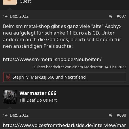
Guest
t
i
o
14. Dez. 2022
#697
n
e
Beim sm metal-shop gibt es ganz viele "alte" Asphyx
n
neu aufgelegt für schlanke 11 Euro als CD. Unter
:
anderem auch die God Cries, die ich seit langem für
nen anständigen Preis suchte:
https://www.sm-metal-shop.de/Neuheiten/
Zuletzt bearbeitet von einem Moderator:
14. Dez. 2022
StephTV
,
MarkusJ.666
und
Necrofiend
R
e
a
Warmaster 666
k
Till Deaf Do Us Part
t
i
o
14. Dez. 2022
#698
n
e
https://www.voicesfromthedarkside.de/interview/mar
n