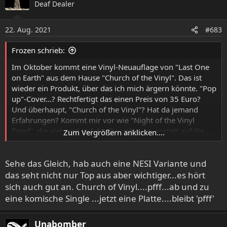
Deaf Dealer
t
i
o
22. Aug. 2021
#683
n
e
Frozen schrieb:
n
:
Im Oktober kommt eine Vinyl-Neuauflage von "Last One
on Earth" aus dem Hause "Church of the Vinyl". Das ist
wieder ein Produkt, über das ich mich ärgern könnte. "Pop
up"-Cover...? Rechtfertigt das einen Preis von 35 Euro?
Und überhaupt, "Church of the Vinyl"? Hat da jemand
Erfahrungen? Kommt mir vor wie "Night of the Vinyl
Dead", die viel wert auf das Drumherum anstatt auf die
Zum Vergrößern anklicken....
Vinyl-Qualität legen. Zu haben u.a. bei Nuclear Blast.
Ich bin froh, mir kürzlich eine der NESI-Auflagen gesichert
Sehe das Gleich, hab auch eine NESI Variante und
zu haben. Die kostete 25 Euro, ist qualitativ aber wieder
jeden Cent wert.
das seht nicht nur Top aus aber wichtiger...es hört
sich auch gut an. Church of Vinyl....pfff...ab und zu
eine komische Single ...jetzt eine Platte....bleibt 'pfff'
Unabomber