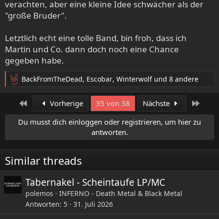
verachten, aber eine kleine Idee schwächer als der
"große Bruder".
Letztlich echt eine tolle Band, bin froh, dass ich
Martin und Co. dann doch noch eine Chance
gegeben habe.
BackFromTheDead
,
Escobar
,
Winterwolf
und 8 andere
R
e
a
Erste
Letzt
Vorherige
35 von 38
Nächste
k
t
Du musst dich einloggen oder registrieren, um hier zu
i
antworten.
o
n
e
Similar threads
n
:
Tabernakel - Scheintaufe LP/MC
polemos
INFERNO - Death Metal & Black Metal
Antworten
5
31. Juli 2026