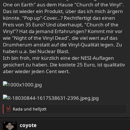
n
One on Earth" aus dem Hause "Church of the Vinyl".
:
Das ist wieder ein Produkt, über das ich mich ärgern
könnte. "Pop up"-Cover...? Rechtfertigt das einen
Preis von 35 Euro? Und überhaupt, "Church of the
Vinyl"? Hat da jemand Erfahrungen? Kommt mir vor
wie "Night of the Vinyl Dead", die viel wert auf das
Drumherum anstatt auf die Vinyl-Qualität legen. Zu
haben u.a. bei Nuclear Blast.
Ich bin froh, mir kürzlich eine der NESI-Auflagen
gesichert zu haben. Die kostete 25 Euro, ist qualitativ
aber wieder jeden Cent wert.
Rada
und
helljott
R
e
a
coyote
k