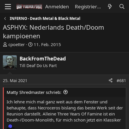
Anmelden
Registrieren
INFERNO - Death Metal & Black Metal
ASPHYX: Nederlands Death/Doom
kampioenen
E
E
cpoetter
11. Feb. 2015
r
r
s
s
BackFromTheDead
t
t
Till Deaf Do Us Part
e
e
l
l
l
l
25. Mai 2021
#681
e
t
Matty Shredmaster schrieb:
r
a
m
Ich lehne mich mal ganz weit aus dem Fenster und
behaupte, dass Necroceros bislang das beste Werk seit der
Reunion darstellt. Alleine Three Years Of Famine ist ein
Death-/Doom-Monolith, für mich schon jetzt ein Klassiker