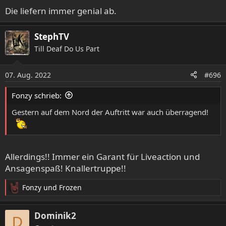
Die liefern immer genial ab.
StephTV
Till Deaf Do Us Part
07. Aug. 2022
#696
Fonzy schrieb:
Gestern auf dem Nord der Auftritt war auch überragend!
Allerdings!! Immer ein Garant für Liveaction und
Ansagenspaß! Knallertruppe!!
Fonzy
und
Frozen
R
e
a
Dominik2
D
k