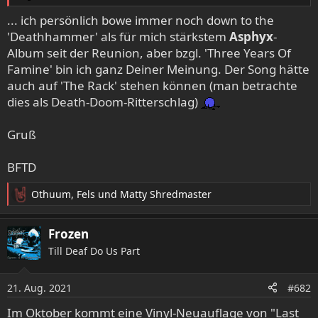
... ich persönlich bowe immer noch down to the
'Deathhammer' als für mich stärkstem
Asphyx
-
Album seit der Reunion, aber bzgl. 'Three Years Of
Famine' bin ich ganz Deiner Meinung. Der Song hätte
auch auf 'The Rack' stehen können (man betrachte
dies als Death-Doom-Ritterschlag)
Gruß
BFTD
Othuum
,
Fels
und
Matty Shredmaster
R
e
a
Frozen
k
Till Deaf Do Us Part
t
i
o
21. Aug. 2021
#682
n
e
Im Oktober kommt eine Vinyl-Neuauflage von "Last