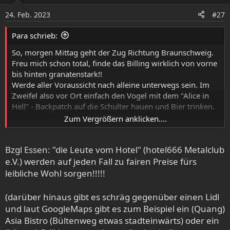
o
24. Feb. 2023
#27
n
e
Para schrieb:
n
:
So, morgen Mittag geht der Zug Richtung Braunschweig.
Freu mich schon total, finde das Billing wirklich von vorne
bis hinten granatenstark!!
Werde aller Voraussicht nach alleine unterwegs sein. Im
Zweifel also vor Ort einfach den Vogel mit dem "Alice in
Hell" - Backpatch auf die Schulter hauen und Bier trinken.
Zum Vergrößern anklicken....
An die Heimischen: Gibt es in der Nähe vom B58 eine
Möglichkeit zur schnellen Nahrungsaufnahme
Bzgl Essen: "die Leute vom Hotel" (hotel666 Metalclub
zwischendurch?
e.V.) werden auf jeden Fall zu fairen Preise fürs
leibliche Wohl sorgen!!!!!
(darüber hinaus gibt es schräg gegenüber einen Lidl
und laut GoogleMaps gibt es zum Beispiel ein (Quang)
Asia Bistro (Bültenweg etwas stadteinwärts) oder ein