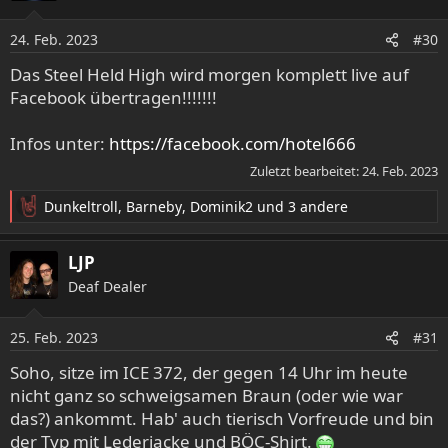
i
o
24. Feb. 2023
#30
n
e
Das Steel Held High wird morgen komplett live auf
n
Facebook übertragen!!!!!!!
:
Infos unter:
https://facebook.com/hotel666
Zuletzt bearbeitet:
24. Feb. 2023
Dunkeltroll
,
Barneby
,
Dominik2
und 3 andere
R
e
a
LJP
k
Deaf Dealer
t
i
o
25. Feb. 2023
#31
n
e
Soho, sitze im ICE 372, der gegen 14 Uhr im heute
n
nicht ganz so schweigsamen Braun (oder wie war
:
das?) ankommt. Hab' auch tierisch Vorfreude und bin
der Typ mit Lederjacke und BÖC-Shirt.