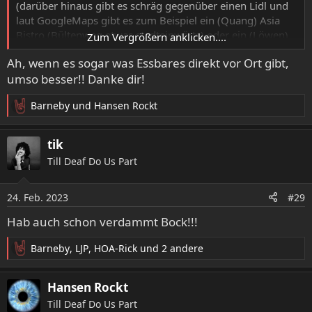
(darüber hinaus gibt es schräg gegenüber einen Lidl und
laut GoogleMaps gibt es zum Beispiel ein (Quang) Asia
Bistro (Bültenweg etwas stadteinwärts) oder ein (Löwen)
Zum Vergrößern anklicken....
Grill (etwas stadtauswärts) - ob die was taugen und/oder
Ah, wenn es sogar was Essbares direkt vor Ort gibt,
noch existieren/geöffnet haben - weiß ich nicht...)
umso besser!! Danke dir!
Auch hier große Vooooorfreude auf morgen!!!!!
Barneby
und
Hansen Rockt
R
e
a
tik
k
Till Deaf Do Us Part
t
i
o
24. Feb. 2023
#29
n
e
Hab auch schon verdammt Bock!!!
n
:
Barneby
,
LJP
,
HOA-Rick
und 2 andere
R
e
a
Hansen Rockt
k
Till Deaf Do Us Part
t