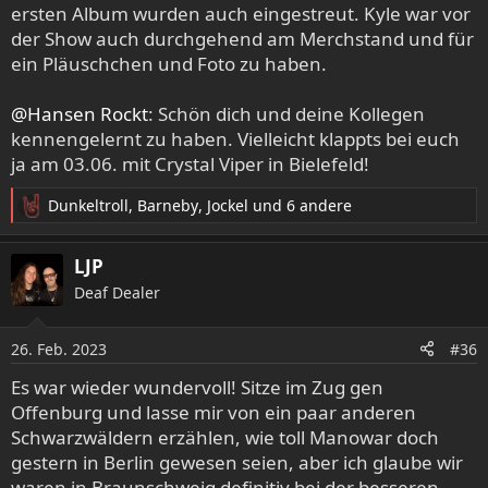
ersten Album wurden auch eingestreut. Kyle war vor
der Show auch durchgehend am Merchstand und für
ein Pläuschchen und Foto zu haben.
@Hansen Rockt
: Schön dich und deine Kollegen
kennengelernt zu haben. Vielleicht klappts bei euch
ja am 03.06. mit Crystal Viper in Bielefeld!
Dunkeltroll
,
Barneby
,
Jockel
und 6 andere
R
e
a
LJP
k
Deaf Dealer
t
i
o
26. Feb. 2023
#36
n
e
Es war wieder wundervoll! Sitze im Zug gen
n
Offenburg und lasse mir von ein paar anderen
:
Schwarzwäldern erzählen, wie toll Manowar doch
gestern in Berlin gewesen seien, aber ich glaube wir
waren in Braunschweig definitiv bei der besseren