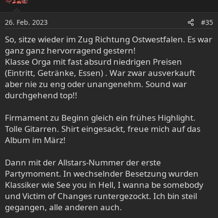
i
o
26. Feb. 2023
#35
n
e
So, sitze wieder im Zug Richtung Ostwestfalen. Es war
n
ganz ganz hervorragend gestern!
:
Klasse Orga mit fast absurd niedrigen Preisen
(Eintritt, Getränke, Essen) . War zwar ausverkauft
aber nie zu eng oder unangenehm. Sound war
durchgehend top!!
Firmament zu Beginn gleich ein frühes Highlight.
Tolle Gitarren. Shirt eingesackt, freue mich auf das
Album im März!
Dann mit der Allstars-Nummer der erste
Partymoment. In wechselnder Besetzung wurden
Klassiker wie See you in Hell, I wanna be somebody
und Victim of Changes runtergezockt. Ich bin steil
gegangen, alle anderen auch.