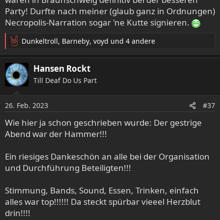
Party! Durfte nach meiner (glaub ganz in Ordnungen)
Necropolis-Narration sogar 'ne Kutte signieren.
Dunkeltroll
,
Barneby
,
voyd
und 4 andere
R
e
a
Hansen Rockt
k
Till Deaf Do Us Part
t
i
o
26. Feb. 2023
#37
n
e
Wie hier ja schon geschrieben wurde: Der gestrige
n
Abend war der Hammer!!!
:
Ein riesiges Dankeschön an alle bei der Organisation
und Durchführung Beteiligten!!!
Stimmung, Bands, Sound, Essen, Trinken, einfach
alles war top!!!!!! Da steckt spürbar vieeel Herzblut
drin!!!!