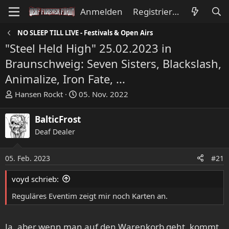
Anmelden
Registrieren
NO SLEEP TILL LIVE - Festivals & Open Airs
"Steel Held High" 25.02.2023 in
Braunschweig: Seven Sisters, Blackslash,
Animalize, Iron Fate, ...
E
E
Hansen Rockt
05. Nov. 2022
r
r
s
s
BalticFrost
t
t
Deaf Dealer
e
e
l
l
l
l
05. Feb. 2023
#21
e
t
voyd schrieb:
r
a
m
Reguläres Eventim zeigt mir noch Karten an.
Ja, aber wenn man auf den Warenkorb geht, kommt,