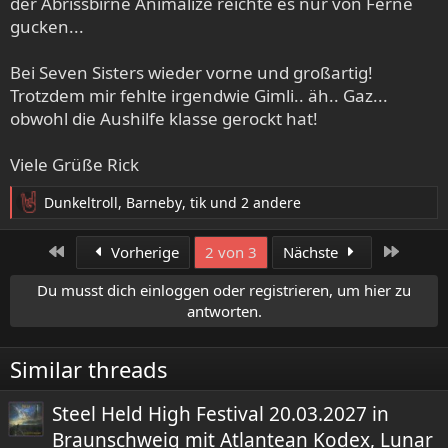
der Abrissbirne Animalize reichte es nur von Ferne
gucken...
Bei Seven Sisters wieder vorne und großartig!
Trotzdem mir fehlte irgendwie Gimli.. äh.. Gaz...
obwohl die Aushilfe klasse gerockt hat!
Viele Grüße Rick
Dunkeltroll
,
Barneby
,
tik
und 2 andere
R
e
a
Erste
Letzte
Vorherige
2 von 3
Nächste
k
t
Du musst dich einloggen oder registrieren, um hier zu
i
antworten.
o
n
e
Similar threads
n
:
Steel Held High Festival 20.03.2027 in
Braunschweig mit Atlantean Kodex, Lunar