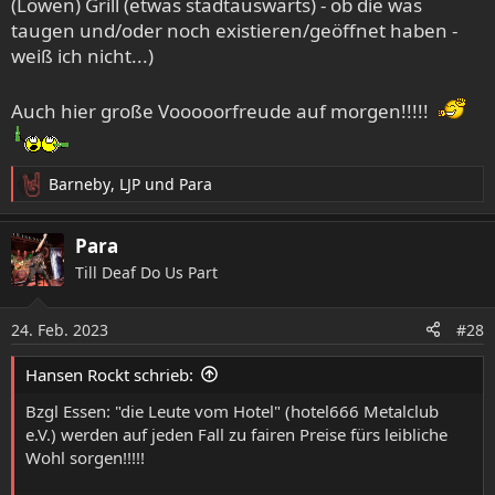
(Löwen) Grill (etwas stadtauswärts) - ob die was
taugen und/oder noch existieren/geöffnet haben -
weiß ich nicht...)
Auch hier große Vooooorfreude auf morgen!!!!!
Barneby
,
LJP
und
Para
R
e
a
Para
k
Till Deaf Do Us Part
t
i
o
24. Feb. 2023
#28
n
e
Hansen Rockt schrieb:
n
:
Bzgl Essen: "die Leute vom Hotel" (hotel666 Metalclub
e.V.) werden auf jeden Fall zu fairen Preise fürs leibliche
Wohl sorgen!!!!!