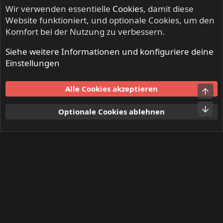
Wir verwenden essentielle
Cookies
, damit diese
Website funktioniert, und optionale Cookies, um den
Komfort bei der Nutzung zu verbessern.
Siehe weitere Informationen und konfiguriere deine
NO SLEEP TILL LIVE - Festivals & Open Airs
Einstellungen
Cookies
Alle Cookies akzeptieren
Obe
Kontakt
Nutzungsbedingungen
Datenschutz
Hilfe und Impressum
Start
R
Unt
Optionale Cookies ablehnen
S
S
®
Community platform by XenForo
© 2010-2024 XenForo Ltd.