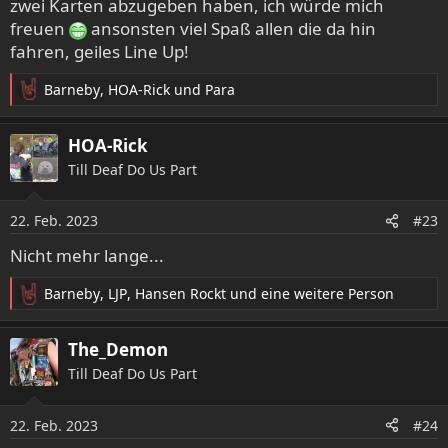
zwei Karten abzugeben haben, ich würde mich
freuen
ansonsten viel Spaß allen die da hin
fahren, geiles Line Up!
Barneby
,
HOA-Rick
und
Para
R
e
a
HOA-Rick
k
Till Deaf Do Us Part
t
i
o
22. Feb. 2023
#23
n
e
Nicht mehr lange...
n
:
Barneby
,
LJP
,
Hansen Rockt
und eine weitere Person
R
e
a
The_Demon
k
Till Deaf Do Us Part
t
i
o
22. Feb. 2023
#24
n