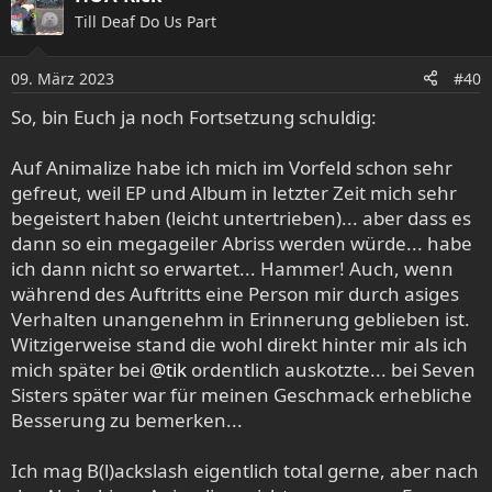
k
Till Deaf Do Us Part
t
i
o
09. März 2023
#40
n
e
So, bin Euch ja noch Fortsetzung schuldig:
n
:
Auf Animalize habe ich mich im Vorfeld schon sehr
gefreut, weil EP und Album in letzter Zeit mich sehr
begeistert haben (leicht untertrieben)... aber dass es
dann so ein megageiler Abriss werden würde... habe
ich dann nicht so erwartet... Hammer! Auch, wenn
während des Auftritts eine Person mir durch asiges
Verhalten unangenehm in Erinnerung geblieben ist.
Witzigerweise stand die wohl direkt hinter mir als ich
mich später bei
@tik
ordentlich auskotzte... bei Seven
Sisters später war für meinen Geschmack erhebliche
Besserung zu bemerken...
Ich mag B(l)ackslash eigentlich total gerne, aber nach