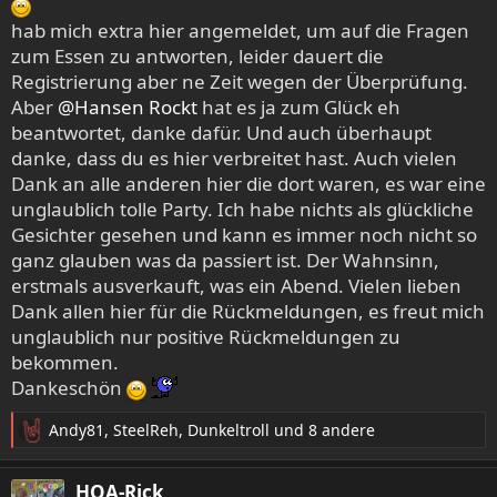
:
hab mich extra hier angemeldet, um auf die Fragen
zum Essen zu antworten, leider dauert die
Registrierung aber ne Zeit wegen der Überprüfung.
Aber
@Hansen Rockt
hat es ja zum Glück eh
beantwortet, danke dafür. Und auch überhaupt
danke, dass du es hier verbreitet hast. Auch vielen
Dank an alle anderen hier die dort waren, es war eine
unglaublich tolle Party. Ich habe nichts als glückliche
Gesichter gesehen und kann es immer noch nicht so
ganz glauben was da passiert ist. Der Wahnsinn,
erstmals ausverkauft, was ein Abend. Vielen lieben
Dank allen hier für die Rückmeldungen, es freut mich
unglaublich nur positive Rückmeldungen zu
bekommen.
Dankeschön
Andy81
,
SteelReh
,
Dunkeltroll
und 8 andere
R
e
a
HOA-Rick