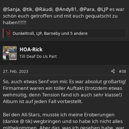
@Sanja
,
@tik
,
@Räudi
,
@Andy81
,
@Para
,
@LJP
es war
schön euch getroffen und mit euch gequatscht zu
haben!!!!!!
Dunkeltroll
,
LJP
,
Barneby
und 5 andere
R
e
a
HOA-Rick
k
Till Deaf Do Us Part
t
i
o
27. Feb. 2023
#38
n
e
So, auch etwas Senf von mir. Es war absolut großartig!
n
Firmament waren ein toller Auftakt (trotzdem etwas
:
wehmütig, denn Tension fand ich auch sehr klasse!)
Album ist auf jeden Fall vorbestellt.
Bei den All-Stars, musste ich meine Eroberungen
(danke @ tik) wegbringen und so habe ich nicht alles
mitbekommen. Aber das, was ich gesehen habe, war