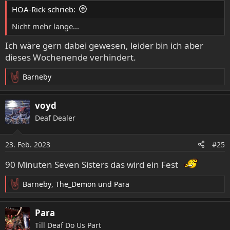
e
HOA-Rick schrieb:
n
:
Nicht mehr lange...
Ich wäre gern dabei gewesen, leider bin ich aber
dieses Wochenende verhindert.
Barneby
R
e
a
voyd
k
Deaf Dealer
t
i
o
23. Feb. 2023
#25
n
e
90 Minuten Seven Sisters das wird ein Fest
n
:
Barneby
,
The_Demon
und
Para
R
e
a
Para
k
Till Deaf Do Us Part
t