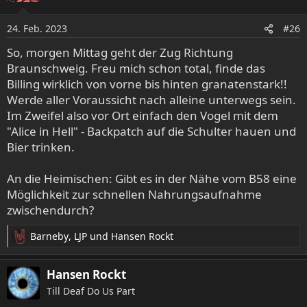
i
o
24. Feb. 2023
#26
n
e
So, morgen Mittag geht der Zug Richtung
n
Braunschweig. Freu mich schon total, finde das
:
Billing wirklich von vorne bis hinten granatenstark!!
Werde aller Voraussicht nach alleine unterwegs sein.
Im Zweifel also vor Ort einfach den Vogel mit dem
"Alice in Hell" - Backpatch auf die Schulter hauen und
Bier trinken.
An die Heimischen: Gibt es in der Nähe vom B58 eine
Möglichkeit zur schnellen Nahrungsaufnahme
zwischendurch?
Barneby
,
LJP
und
Hansen Rockt
R
e
a
Hansen Rockt
k
Till Deaf Do Us Part
t
i