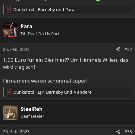
Dunkeltroll
,
Barneby
und
Para
R
e
a
Para
k
Till Deaf Do Us Part
t
i
o
25. Feb. 2023
#32
n
e
1,50 Euro für ein Bier hier?? Um Himmels Willen, das
n
wird tragisch!
:
Firmament waren schonmal super!
Dunkeltroll
,
LJP
,
Barneby
und 4 andere
R
e
a
SteelReh
k
Deaf Dealer
t
i
o
26. Feb. 2023
#33
n