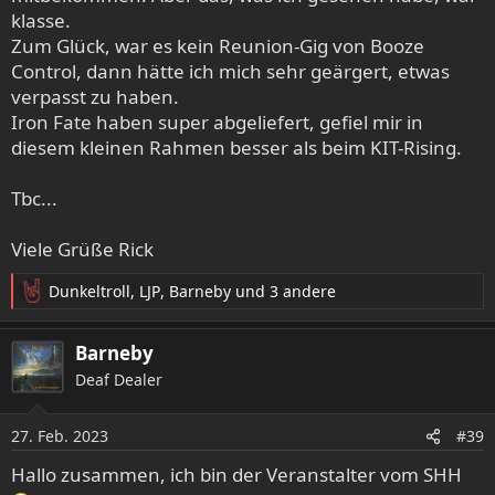
klasse.
Zum Glück, war es kein Reunion-Gig von Booze
Control, dann hätte ich mich sehr geärgert, etwas
verpasst zu haben.
Iron Fate haben super abgeliefert, gefiel mir in
diesem kleinen Rahmen besser als beim KIT-Rising.
Tbc...
Viele Grüße Rick
Dunkeltroll
,
LJP
,
Barneby
und 3 andere
R
e
a
Barneby
k
Deaf Dealer
t
i
o
27. Feb. 2023
#39
n
e
Hallo zusammen, ich bin der Veranstalter vom SHH
n