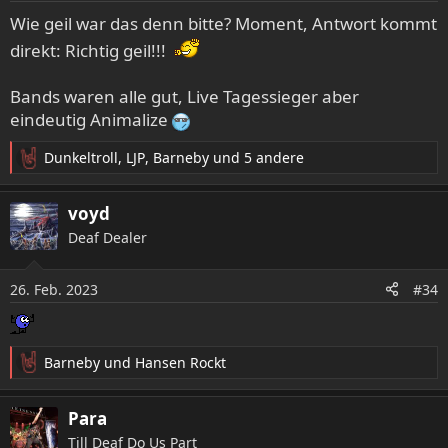
e
Wie geil war das denn bitte? Moment, Antwort kommt
n
direkt: Richtig geil!!!
:
Bands waren alle gut, Live Tagessieger aber
eindeutig Animalize
Dunkeltroll
,
LJP
,
Barneby
und 5 andere
R
e
a
voyd
k
Deaf Dealer
t
i
o
26. Feb. 2023
#34
n
e
n
:
Barneby
und
Hansen Rockt
R
e
a
Para
k
Till Deaf Do Us Part
t