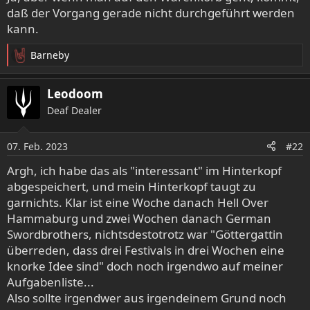
daß der Vorgang gerade nicht durchgeführt werden
kann.
Barneby
R
e
a
Leodoom
k
Deaf Dealer
t
i
o
07. Feb. 2023
#22
n
e
Argh, ich habe das als "interessant" im Hinterkopf
n
abgespeichert, und mein Hinterkopf taugt zu
:
garnichts. Klar ist eine Woche danach Hell Over
Hammaburg und zwei Wochen danach German
Swordbrothers, nichtsdestotrotz war "Göttergattin
überreden, dass drei Festivals in drei Wochen eine
knorke Idee sind" doch noch irgendwo auf meiner
Aufgabenliste...
Also sollte irgendwer aus irgendeinem Grund noch