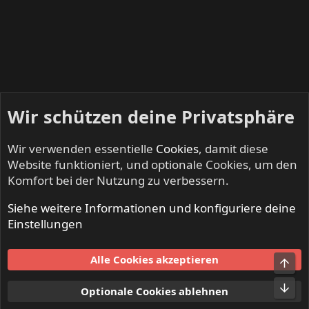
Wir schützen deine Privatsphäre
Wir verwenden essentielle
Cookies
, damit diese
Website funktioniert, und optionale Cookies, um den
Komfort bei der Nutzung zu verbessern.
Siehe weitere Informationen und konfiguriere deine
NO SLEEP TILL LIVE - Festivals & Open Airs
Einstellungen
Cookies
Alle Cookies akzeptieren
Obe
Kontakt
Nutzungsbedingungen
Datenschutz
Hilfe und Impressum
Start
R
Unt
Optionale Cookies ablehnen
S
S
®
Community platform by XenForo
© 2010-2024 XenForo Ltd.