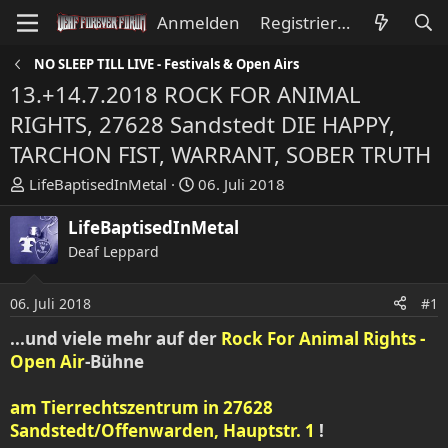
Anmelden
Registrieren
NO SLEEP TILL LIVE - Festivals & Open Airs
13.+14.7.2018 ROCK FOR ANIMAL
RIGHTS, 27628 Sandstedt DIE HAPPY,
TARCHON FIST, WARRANT, SOBER TRUTH
E
E
LifeBaptisedInMetal
06. Juli 2018
r
r
s
s
LifeBaptisedInMetal
t
t
Deaf Leppard
e
e
l
l
06. Juli 2018
#1
l
l
e
t
...und viele mehr auf der
Rock For Animal Rights -
r
a
Open Air
-Bühne
m
am
Tierrechtszentrum in
27628
Sandstedt/Offenwarden
, Hauptstr. 1
!