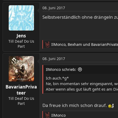
e
a
08. Juni 2017
k
t
Selbstverständlich ohne drängeln z
i
o
n
Jens
e
n
Till Deaf Do Us
IlMonco
,
Bexham
und
BavarianPrivat
:
Part
R
e
a
08. Juni 2017
k
t
IlMonco schrieb:
i
o
Ich auch.*g*
n
Ne, bin momentan sehr eingespannt, w
BavarianPriva
e
Aber wenn alles gut läuft geht es am Di
n
teer
:
Till Deaf Do Us
Part
Da freue ich mich schon drauf.
IlMonco
R