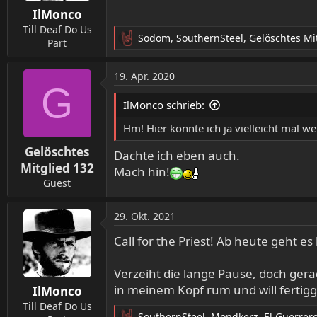
IlMonco
Till Deaf Do Us
Sodom
,
SouthernSteel
,
Gelöschtes Mi
Part
R
e
a
19. Apr. 2020
k
G
t
IlMonco schrieb:
i
o
Hm! Hier könnte ich ja vielleicht mal we
n
Gelöschtes
e
Dachte ich eben auch.
n
Mitglied 132
Mach hin!
:
Guest
29. Okt. 2021
Call for the Priest! Ab heute geht es 
Verzeiht die lange Pause, doch gera
in meinem Kopf rum und will fertigg
IlMonco
Till Deaf Do Us
SouthernSteel
,
Mondkerz
,
El Guerrer