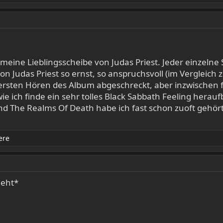
n meine Lieblingsscheibe von Judas Priest. Jeder einzeln
s von Judas Priest so ernst, so anspruchsvoll (im Vergleic
rsten Hören des Album abgeschreckt, aber inzwischen fi
r wie ich finde ein sehr tolles Black Sabbath Feeling her
yond The Realms Of Death habe ich fast schon zuoft gehö
ere
geht*