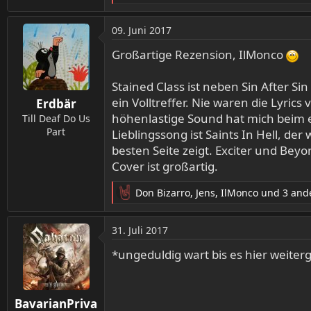
e
a
09. Juni 2017
k
t
Großartige Rezension, IlMonco
i
o
Stained Class ist neben Sin After Si
n
ein Volltreffer. Nie waren die Lyric
Erdbär
e
höhenlastige Sound hat mich beim e
n
Till Deaf Do Us
:
Part
Lieblingssong ist Saints In Hell, de
besten Seite zeigt. Exciter und Be
Cover ist großartig.
Don Bizarro
,
Jens
,
IlMonco
und 3 and
R
e
a
31. Juli 2017
k
t
*ungeduldig wart bis es hier weiter
i
o
n
BavarianPriva
e