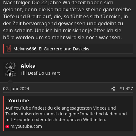
Nachfolger. Die 22 Jahre Wartezeit haben sich
Liebe.
gelohnt, denn die Komplexität weist eine ganz reiche
Tiefe und Breite auf, die, so fühlt es sich für mich, in
der Zeit hervorragend gewachsen und gedeiht zu
sein scheint. Und ich bin mir sicher je öfter ich sie
höre werden um so mehr wird sie noch wachsen.
Melvins666
,
El Guerrero
und
Daskeks
R
e
a
Aloka
k
Till Deaf Do Us Part
t
i
o
02. Juni 2024
#1.427
n
e
- YouTube
n
Auf YouTube findest du die angesagtesten Videos und
:
Tracks. Außerdem kannst du eigene Inhalte hochladen und
mit Freunden oder gleich der ganzen Welt teilen.
m.youtube.com