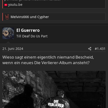
youtu.be
Melvins666
und
Cypher
R
e
a
El Guerrero
k
Till Deaf Do Us Part
t
i
o
21. Juni 2024
#1.431
n
e
Wieso sagt einem eigentlich niemand Bescheid,
n
wenn ein neues Die Verlierer-Album ansteht?
: