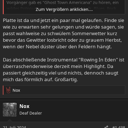
Vorgänger gab es "Ghost Town Americana" zu hören, ein
wildes Potpourri aus psychedelischem Folk, Blues, Rock,
Zum Vergrößern anklicken....
einer Prise Drone und Alt-Country mit wunderbaren
Platte ist da und jetzt ein paar mal gelaufen. Finde sie
Violinenparts und einer sehr starken Stimme. Nicht weit
wie zu erwarten sehr gelungen und würde sagen, sie
weg von Künstlern wie David Eugene Edwards, Emma
Ruth Rundle, The Dead South oder eben auch Nick Cave &
passt wahlweise zu schwülem Sommerwetter kurz
Warren Ellis. Der Vorabsong macht jedenfalls schon Lust
bevor das Gewitter losbricht oder zu grauem Herbst,
auf mehr:
wenn der Nebel düster über den Feldern hängt.
Das abschließende Instrumental "Rowing In Eden" ist
- YouTube
überraschenderweise derzeit mein Highlight. Da
Auf YouTube findest du die angesagtesten Videos und
passiert gleichzeitig viel und nichts, dennoch saugt
Tracks. Außerdem kannst du eigene Inhalte hochladen
und mit Freunden oder gleich der ganzen Welt teilen.
mich das förmlich auf. Großartig.
www.youtube.com
Nox
R
e
Bandcamp:
a
Nox
k
Deaf Dealer
t
Holus Bolus, by Lord Buffalo
i
7 track album
o
21. Juli 2024
#1.438