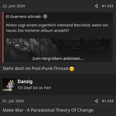
und mit Freunden oder gleich der ganzen Welt teilen.
22. Juni 2024
#1.433
youtu.be
El Guerrero schrieb:
Wieso sagt einem eigentlich niemand Bescheid, wenn ein
- YouTube
neues Die Verlierer-Album ansteht?
YouTubessa voit nauttia parhaista videoista ja musiikista,
ladata alkuperäistä sisältöä ja jakaa kaiken ystäviesi,
perheesi ja koko maailman kanssa.
youtu.be
Zum Vergrößern anklicken....
Steht doch im Post-Punk-Thread
Danzig
Till Deaf Do Us Part
01. Juli 2024
#1.434
Make War - A Paradoxical Theory Of Change