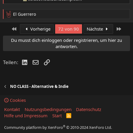
El Guerrero
R
e
a
Erste
Letzt
Vorherige
72 von 90
Nächste
k
t
Du musst dich einloggen oder registrieren, um hier zu
i
antworten.
o
n
LinkedIn
E-Mail
Link
Teilen:
e
n
:
NO CLASS - Alternative & Indie
Cookies
Kontakt
Nutzungsbedingungen
Datenschutz
Hilfe und Impressum
Start
R
S
S
®
Community platform by XenForo
© 2010-2024 XenForo Ltd.