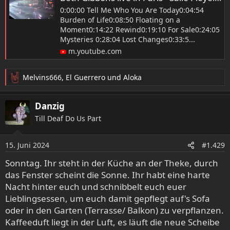
0:00:00 Tell Me Who You Are Today0:04:54
Burden of Life0:08:50 Floating on a
Moment0:14:22 Rewind0:19:10 For Sale0:24:05
Mysteries 0:28:04 Lost Changes0:33:5...
m.youtube.com
Melvins666
,
El Guerrero
und
Aloka
R
e
a
Danzig
k
Till Deaf Do Us Part
t
i
o
15. Juni 2024
#1.429
n
e
Sonntag. Ihr steht in der Küche an der Theke, durch
n
das Fenster scheint die Sonne. Ihr habt eine harte
:
Nacht hinter euch und schnibbelt euch euer
Lieblingsessen, um euch damit gepflegt auf's Sofa
oder in den Garten (Terrasse/ Balkon) zu verpflanzen.
Kaffeeduft liegt in der Luft, es läuft die neue Scheibe