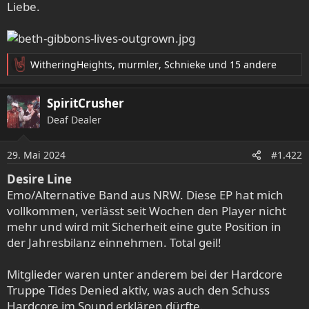
Liebe.
WitheringHeights
,
murmler
,
Schnieke
und 15 andere
R
e
a
SpiritCrusher
k
Deaf Dealer
t
i
o
29. Mai 2024
#1.422
n
e
Desire Line
n
Emo/Alternative Band aus NRW. Diese EP hat mich
:
vollkommen, verlässt seit Wochen den Player nicht
mehr und wird mit Sicherheit eine gute Position in
der Jahresbilanz einnehmen. Total geil!
Mitglieder waren unter anderem bei der Hardcore
Truppe Tides Denied aktiv, was auch den Schuss
Hardcore im Sound erklären dürfte.