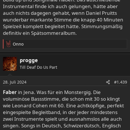
Instrumental finde ich auch gelungen, hätte aber
auch nichts dagegen gehabt, wenn Daniel Pruitts
wunderbar markante Stimme die knapp 40 Minuten
Spielzeit komplett begleitet hätte. Stimmungsmäßig
definitiv ein Spätsommeralbum.
Onno
R
e
a
progge
k
Till Deaf Do Us Part
t
i
o
28. Juli 2024
#1.439
n
e
Faber
in Jena. Was für ein Monstergig. Die
n
voluminöse Bassstimme, die schon mit 30 so klingt
:
wie Leonard Cohen mit 60. Eine achtköpfige, perfekt
eingespielte Begleitband, in der jeder mindestens
zwei Instrumente spielt und ausnahmslos alle auch
singen. Songs in Deutsch, Schwizerdütsch, Englisch