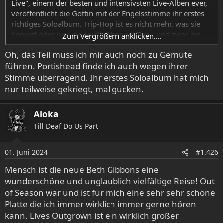
Live", einem der besten und intensivsten Live-Alben ever,
veröffentlicht die Göttin mit der Engelsstimme ihr erstes
richtiges Soloalbum. Trip-Hop ist es nicht mehr, was sie
bewegt oder was sie spielt. Aber ein Trip - und zwar ein
Zum Vergrößern anklicken....
ganz großer. Als riesiger Slayer-Fan habe ich dem Solo-
Oh, das Teil muss ich mir auch noch zu Gemüte
Album von Kerry King entgegengefiebert, aber wenn am
führen. Portishead finde ich auch wegen ihrer
selben Tag ein Album von Beth Gibbons erscheint,
müssen sich meine Ohren entscheiden. Sägende Riffs und
Stimme überragend. Ihr erstes Soloalbum hat mich
heftigen Thrash kann ich auch später noch hören. Songs
nur teilweise gekriegt, mal gucken.
wie die unfassbaren 'Floating On A Moment', 'Oceans'
oder 'Whispering Love' können für einige Ohrenpaare
Aloka
einfach nur seichter Kram sein, der irgendwie nicht auf
Till Deaf Do Us Part
den Punkt kommt. Für andere sind diese Geschichten, in
denen die Künstlerin ihr Leben und das Älterwerden
reflektiert, das vielleicht intensivste, was das Musikjahr
01. Juni 2024
#1.426
2024 zu bieten haben wird.
Mensch ist die neue Beth Gibbons eine
wunderschöne und unglaublich vielfältige Reise! Out
Wer seit 2002 auf einen Nachfolger von "Out Of Season",
das grandiose Album von Beth Gibbons und Rustin Man,
of Season war und ist für mich eine sehr sehr schöne
wartet, wird mit "Lives Outgrown" reich beschenkt
Platte die ich immer wirklich immer gerne hören
werden.
kann. Lives Outgrown ist ein wirklich großer