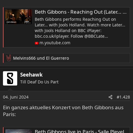
Beth Gibbons - Reaching Out (Later... with Jools Holland)
Beth Gibbons performs Reaching Out on
Later... with Jools Holland. Watch more Later...
with Jools Holland on BBC iPlayer:
bbc.co.uk/iplayer. Follow @BBCLate...
m.youtube.com
Melvins666
und
El Guerrero
R
e
a
Seehawk
k
Till Deaf Do Us Part
t
i
o
04. Juni 2024
#1.428
n
e
Ein ganzes aktuelles Konzert von Beth Gibbons aus
n
Paris:
:
Beth Gibbons live in Paris - Salle Pleyel - 27 mai 2024 full set