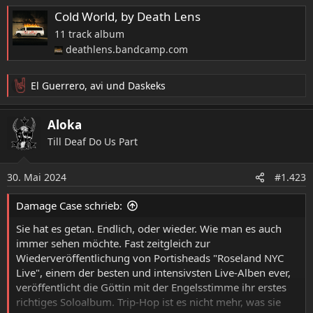
Cold World, by Death Lens
11 track album
deathlens.bandcamp.com
El Guerrero
,
avi
und
Daskeks
R
e
a
Aloka
k
Till Deaf Do Us Part
t
i
o
30. Mai 2024
#1.423
n
e
Damage Case schrieb:
n
:
Sie hat es getan. Endlich, oder wieder. Wie man es auch
immer sehen möchte. Fast zeitgleich zur
Wiederveröffentlichung von Portisheads "Roseland NYC
Live", einem der besten und intensivsten Live-Alben ever,
veröffentlicht die Göttin mit der Engelsstimme ihr erstes
richtiges Soloalbum. Trip-Hop ist es nicht mehr, was sie