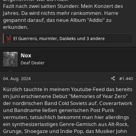
Fazit nach zwei satten Stunden: Mein Konzert des
Jahres. Da wird nichts mehr rankommen. Harre
gespannt darauf, das neue Album "Addio" zu
erkunden.
El Guerrero
,
murmler
,
Daskeks
und 3 andere
R
e
a
Nox
k
Deaf Dealer
t
i
o
04. Aug. 2024
#1.440
n
e
Kürzlich tauchte in meinem Youtube-Feed das bereits
n
im Juni erschienene Debüt "Memories of Year Zero"
:
der nordirischen Band Cold Soviets auf. Coverartwork
und Bandname ließen generischen Post Punk
vermuten, tatsächlich bekommt man hier allerdings
ein synthesizerlastiges Genre-Gemisch aus Alt-Rock,
Grunge, Shoegaze und Indie Pop, das Musiker John