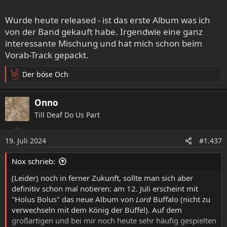
friend Lane Shi Otayonii. If you're drawn to a blend of
Wurde heute released - ist das erste Album was ich
space-rock-infused shoegaze with mystical and ethereal
vocals, this captivating album is a must-have for your
von der Band gekauft habe. Irgendwie eine ganz
collection.
interessante Mischung und hat mich schon beim
Vorab-Track gepackt.
Der böse Och
R
e
a
Onno
k
Till Deaf Do Us Part
t
i
o
19. Juli 2024
#1.437
n
e
Nox schrieb:
n
:
(Leider) noch in ferner Zukunft, sollte man sich aber
definitiv schon mal notieren: am 12. Juli erscheint mit
"Holus Bolus" das neue Album von
Lord
Buffalo (nicht zu
verwechseln mit dem König der Büffel). Auf dem
großartigen und bei mir noch heute sehr häufig gespielten