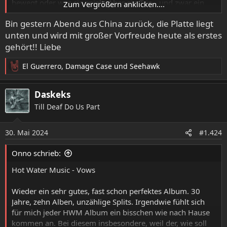
bewegt oder was sie spielt. Aber ein Trip - und zwar ein
Zum Vergrößern anklicken....
ganz großer. Als riesiger Slayer-Fan habe ich dem Solo-
Bin gestern Abend aus China zurück, die Platte liegt
Album von Kerry King entgegengefiebert, aber wenn am
unten und wird mit großer Vorfreude heute als erstes
selben Tag ein Album von Beth Gibbons erscheint,
müssen sich meine Ohren entscheiden. Sägende Riffs und
gehört!! Liebe
heftigen Thrash kann ich auch später noch hören. Songs
El Guerrero
,
Damage Case
und
Seehawk
wie die unfassbaren 'Floating On A Moment', 'Oceans'
R
oder 'Whispering Love' können für einige Ohrenpaare
e
einfach nur seichter Kram sein, der irgendwie nicht auf
a
Daskeks
den Punkt kommt. Für andere sind diese Geschichten, in
k
Till Deaf Do Us Part
t
denen die Künstlerin ihr Leben und das Älterwerden
i
reflektiert, das vielleicht intensivste, was das Musikjahr
o
2024 zu bieten haben wird.
30. Mai 2024
#1.424
n
e
Wer seit 2002 auf einen Nachfolger von "Out Of Season",
Onno schrieb:
n
das grandiose Album von Beth Gibbons und Rustin Man,
:
Hot Water Music - Vows
wartet, wird mit "Lives Outgrown" reich beschenkt
werden.
Wieder ein sehr gutes, fast schon perfektes Album. 30
Jahre, zehn Alben, unzählige Splits. Irgendwie fühlt sich
Liebe.
für mich jeder HWM Album ein bisschen wie nach Hause
kommen an. Bei diesem insbesondere, weil der, wie soll