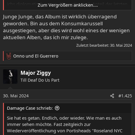
ichs diplomatisch sagen, Alternativerock-Anteil der letzten
Zum Vergrößern anklicken....
Alben wieder abgenommen hat und die Songs mehr den
Junge Junge, das Album ist wirklich überragend
alten Sound haben. Es ist und bleibt Heartland-Punkrock.
geworden. Bin aus dem Konsumkarussell
Und klar, die Stimmen von Ragan, Wollard und neuerdings
ausgestiegen, aber dies wird wohl eines der wenigen
auch Creswell sind prägnant. Aber was mich immer
aktuellen Alben, das ich mir zulege.
wieder aufs Neue begeistert und manchmal etwas
Zuletzt bearbeitet:
30. Mai 2024
untergeht bei der Betrachtung der Band sind Black und
Rebelo, die ein wahnsinnig geiles Bass- und
Onno
und
El Guerrero
R
Schlagzeugfundament unter die Songs legen. Traumhaft.
e
a
Major Ziggy
k
VOWS, by Hot Water Music
Till Deaf Do Us Part
t
12 track album
i
endhitsrecords.bandcamp.com
o
30. Mai 2024
#1.425
n
e
Damage Case schrieb:
n
:
Sie hat es getan. Endlich, oder wieder. Wie man es auch
immer sehen möchte. Fast zeitgleich zur
Wiederveröffentlichung von Portisheads "Roseland NYC