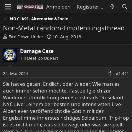
Anmelden
Registrieren
NO CLASS - Alternative & Indie
Non-Metal random-Empfehlungsthread
E
E
Fire Down Under
10. Aug. 2018
r
r
s
s
Damage Case
t
t
Till Deaf Do Us Part
e
e
l
l
l
l
24. Mai 2024
#1.421
e
t
Sie hat es getan. Endlich, oder wieder. Wie man es
r
a
auch immer sehen möchte. Fast zeitgleich zur
m
Wiederveröffentlichung von Portisheads "Roseland
NYC Live", einem der besten und intensivsten Live-
Alben ever, veröffentlicht die Göttin mit der
Engelsstimme ihr erstes richtiges Soloalbum. Trip-Hop
ist es nicht mehr, was sie bewegt oder was sie spielt.
Aber ein Trip - und zwar ein ganz großer. Als riesiger