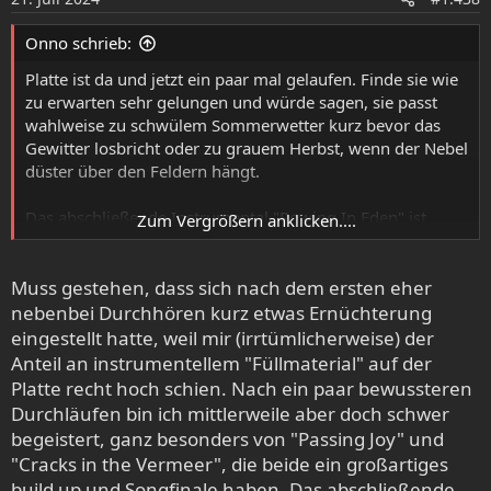
lord-buffalo.bandcamp.com
n
e
Onno schrieb:
n
:
Platte ist da und jetzt ein paar mal gelaufen. Finde sie wie
zu erwarten sehr gelungen und würde sagen, sie passt
wahlweise zu schwülem Sommerwetter kurz bevor das
Gewitter losbricht oder zu grauem Herbst, wenn der Nebel
düster über den Feldern hängt.
Das abschließende Instrumental "Rowing In Eden" ist
Zum Vergrößern anklicken....
überraschenderweise derzeit mein Highlight. Da passiert
gleichzeitig viel und nichts, dennoch saugt mich das
Muss gestehen, dass sich nach dem ersten eher
förmlich auf. Großartig.
nebenbei Durchhören kurz etwas Ernüchterung
eingestellt hatte, weil mir (irrtümlicherweise) der
Anteil an instrumentellem "Füllmaterial" auf der
Platte recht hoch schien. Nach ein paar bewussteren
Durchläufen bin ich mittlerweile aber doch schwer
begeistert, ganz besonders von "Passing Joy" und
"Cracks in the Vermeer", die beide ein großartiges
build up und Songfinale haben. Das abschließende