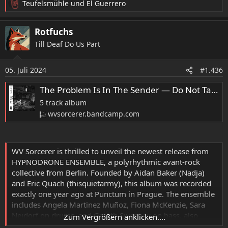
Teufelsmühle
und
El Guerrero
R
e
a
Rotfuchs
k
Till Deaf Do Us Part
t
i
o
05. Juli 2024
#1.436
n
e
The Problem Is In The Sender — Do Not Tamper With The Receiver, by Hypnodrone Ensemble
n
5 track album
:
wvsorcerer.bandcamp.com
WV Sorcerer is thrilled to unveil the newest release from
HYPNODRONE ENSEMBLE, a polyrhythmic avant-rock
collective from Berlin. Founded by Aidan Baker (Nadja)
and Eric Quach (thisquietarmy), this album was recorded
exactly one year ago at Punctum in Prague. The ensemble
includes Angela Martinez Muñoz, Fiona McKenzie, Sara
Neidorf on drums, and Gareth Sweeney on bass, also
Zum Vergrößern anklicken....
featuring a special vocal appearance from our devoted