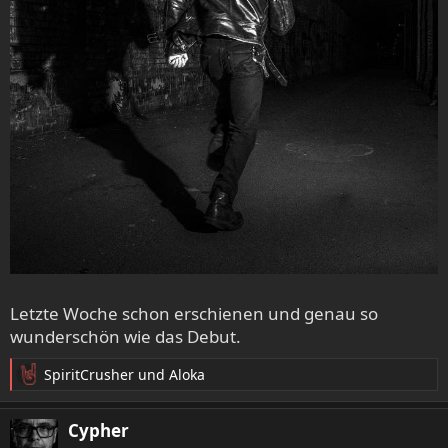
Letzte Woche schon erschienen und genau so
wunderschön wie das Debut.
SpiritCrusher
und
Aloka
R
e
a
Cypher
k