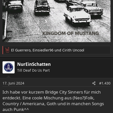
El Guerrero
,
Einsiedler96
und
Cirith Uncool
R
e
a
NurEinSchatten
k
Till Deaf Do Us Part
t
i
o
17. Juni 2024
#1.430
n
e
Ich habe vor kurzem Bridge City Sinners für mich
n
entdeckt. Eine coole Mischung aus (Neo?)Folk,
:
Country / Americana, Goth und in manchen Songs
auch Punk^^