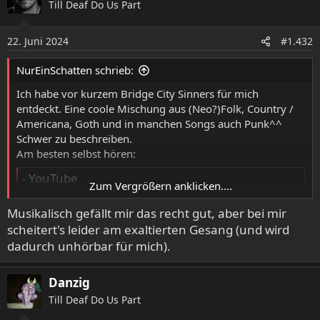
Till Deaf Do Us Part
t
i
o
22. Juni 2024
#1.432
n
e
NurEinSchatten schrieb:
n
:
Ich habe vor kurzem Bridge City Sinners für mich
entdeckt. Eine coole Mischung aus (Neo?)Folk, Country /
Americana, Goth und in manchen Songs auch Punk^^
Schwer zu beschreiben.
Am besten selbst hören:
- YouTube
Zum Vergrößern anklicken....
Auf YouTube findest du die angesagtesten Videos und
Tracks. Außerdem kannst du eigene Inhalte hochladen
Musikalisch gefällt mir das recht gut, aber bei mir
und mit Freunden oder gleich der ganzen Welt teilen.
scheitert's leider am exaltierten Gesang (und wird
youtu.be
dadurch unhörbar für mich).
Danzig
- YouTube
Till Deaf Do Us Part
Auf YouTube findest du die angesagtesten Videos und
Tracks. Außerdem kannst du eigene Inhalte hochladen